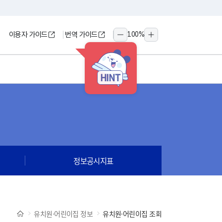
이용자 가이드
번역 가이드
100
%
축소
확대
HINT
정보공시지표
유치원·어린이집 정보
유치원·어린이집 조회