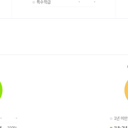
특수학급
-
-
-
-
1년 미만
명
100
%
1년~2년