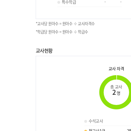
특수학급
-
-
*교사당 원아수 = 원아수 ÷ 교사자격수
*학급당 원아수 = 원아수 ÷ 학급수
교사현황
교사 자격
총 교사
2
명
수석교사
정교사1급
2