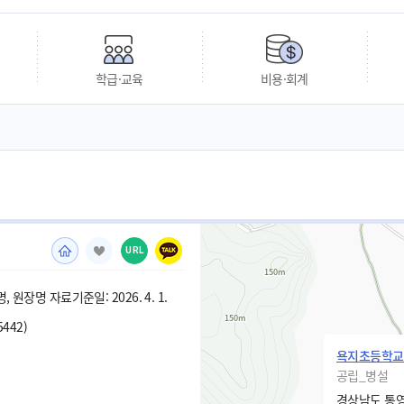
학급·교육
비용·회계
URL
 원장명 자료기준일: 2026. 4. 1.
5442)
욕지초등학교
공립_병설
경상남도 통영