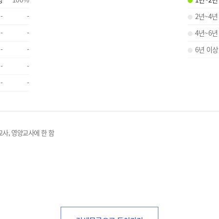
-
-
2년~4년
-
-
4년~6년
-
-
6년 이상
-
-
-
-
교사, 영양교사에 한 함