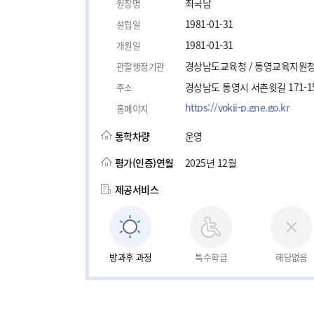
최국남
원장명
1981-01-31
설립일
1981-01-31
개원일
경상남도교육청 / 통영교육지원
관할행정기관
경상남도 통영시 서촌윗길 171-1
주소
https://yokji-p.gne.go.kr
홈페이지
통학차량
운영
평가(인증)연월
2025년 12월
제공서비스
방과후 과정
특수학급
해당없음