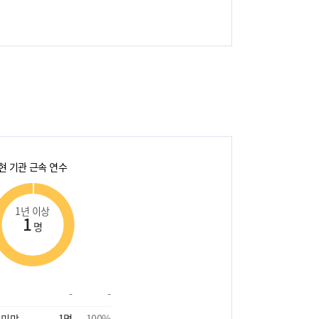
현 기관 근속 연수
1년 이상
1
명
-
-
 미만
1
명
100
%