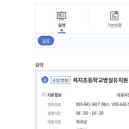
요약
기본현황
요약
요약
욕지초등학교병설유치원
유
공립(병설)
기본정보
대표자명,
055-641-3417
(팩스 : 055-642-
전화번호
08 : 20 ~ 16 : 20
운영시간
최국남
대표자명