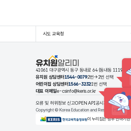
시도 교육청
유치원알리미
41061 대구광역시 동구 동내로 64 (동내동 1119
유치원 상담센터
1544-0079
2번→2번 선택
어린이집 상담센터
1566-3232
1번 선택
대표 이메일
e-csinfo@keris.or.kr
오류 및 허위정보 신고
OPEN API
공시자료 다운로드
HINT
Copyright © Korea Education and Research Informat
KERIS한국교육학술정보원
이 누리집은 정부 산하기관