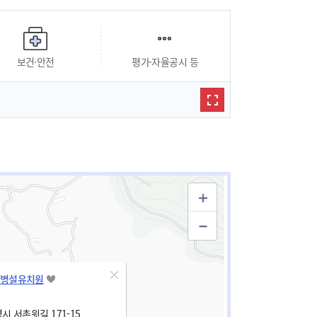
보건·안전
평가·자율공시 등
병설유치원
시 서촌윗길 171-15