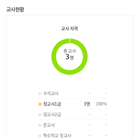
교사현황
교사 자격
총 교사
3
명
수석교사
-
-
정교사1급
3
명
100
%
정교사2급
-
-
준교사
-
-
특수학교 정교사
-
-