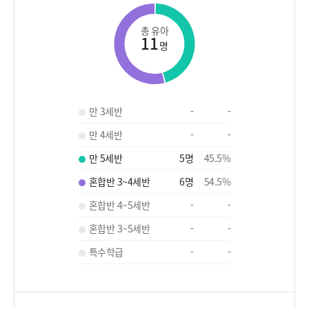
총 유아
11
명
만 3세반
-
-
만 4세반
-
-
만 5세반
5
명
45.5
%
혼합반 3~4세반
6
명
54.5
%
혼합반 4~5세반
-
-
혼합반 3~5세반
-
-
특수학급
-
-