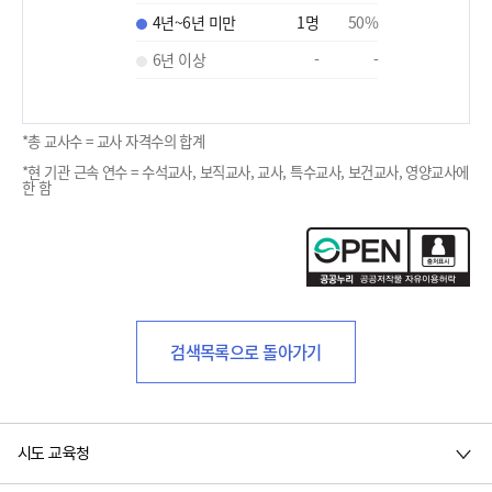
4년~6년 미만
1
명
50
%
6년 이상
-
-
*총 교사수 = 교사 자격수의 합계
*현 기관 근속 연수 = 수석교사, 보직교사, 교사, 특수교사, 보건교사, 영양교사에
한 함
검색목록으로 돌아가기
시도 교육청