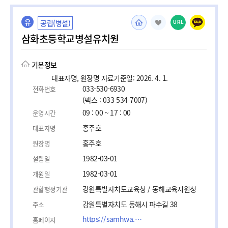
유
공립(병설)
URL
삼화초등학교병설유치원
기본정보
대표자명, 원장명 자료기준일: 2026. 4. 1.
033-530-6930
전화번호
(팩스 : 033-534-7007)
09 : 00 ~ 17 : 00
운영시간
홍주호
대표자명
홍주호
원장명
1982-03-01
설립일
1982-03-01
개원일
강원특별자치도교육청 / 동해교육지원청
관할행정기관
강원특별자치도 동해시 파수길 38
주소
https://samhwa.gwe.es.kr/
홈페이지