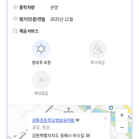
통학차량
운영
평가(인증)연월
2025년 12월
제공서비스
방과후 과정
특수학급
해당없음
삼화초등학교병설유치원
공립_병설
강원특별자치도 동해시 파수길 38