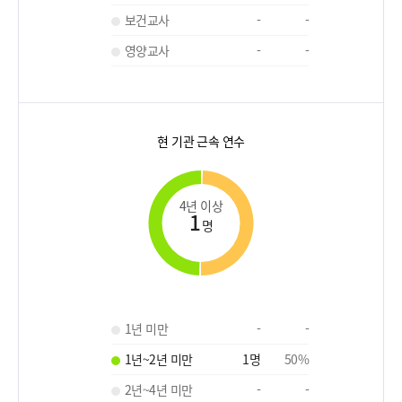
보건교사
-
-
영양교사
-
-
현 기관 근속 연수
4년 이상
1
명
1년 미만
-
-
1년~2년 미만
1
명
50
%
2년~4년 미만
-
-