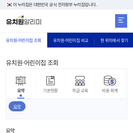
본문 바로가기
주메뉴 바로가
본문 바로가기
이 누리집은 대한민국 공식 전자정부 누리집입니다.
유치원·어린이집 조회
유치원·어린이집 비교
현 위치에서 찾기
유치원·어린이집 조회
요약
기본현황
학급·교육
비용·회계
요약
요약