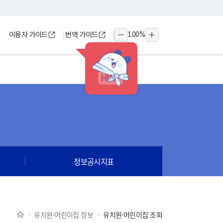
이용자 가이드
번역 가이드
100
%
축소
확대
HINT
정보공시지표
유치원·어린이집 정보
유치원·어린이집 조회