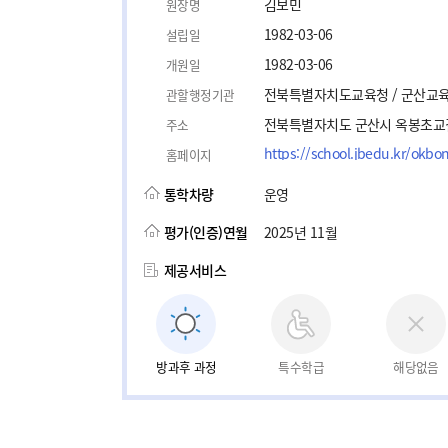
김보민
원장명
1982-03-06
설립일
1982-03-06
개원일
전북특별자치도교육청 / 군산교
관할행정기관
전북특별자치도 군산시 옥봉초교길
주소
https://school.jbedu.kr/okbo
홈페이지
통학차량
운영
평가(인증)연월
2025년 11월
제공서비스
방과후 과정
특수학급
해당없음