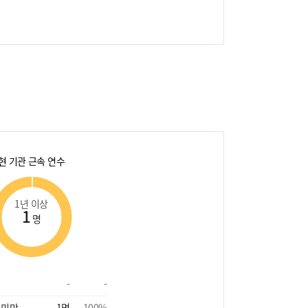
현 기관 근속 연수
1년 이상
1
명
-
-
 미만
1
명
100
%