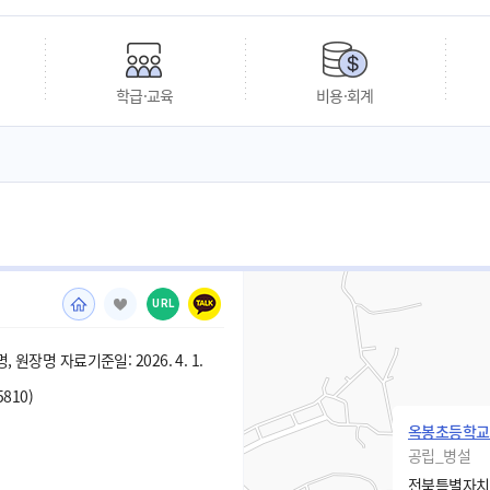
학급·교육
비용·회계
URL
 원장명 자료기준일: 2026. 4. 1.
5810)
옥봉초등학교
공립_병설
전북특별자치도