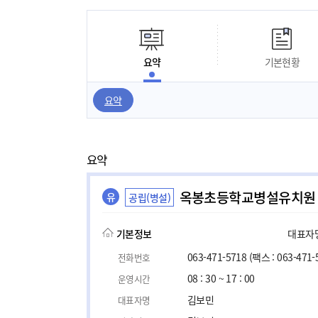
요약
기본현황
요약
요약
옥봉초등학교병설유치원
유
공립(병설)
기본정보
대표자명,
063-471-5718
(팩스 : 063-471-
전화번호
08 : 30 ~ 17 : 00
운영시간
김보민
대표자명