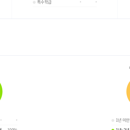
특수학급
-
-
-
-
1년 미만
명
100
%
1년~2년