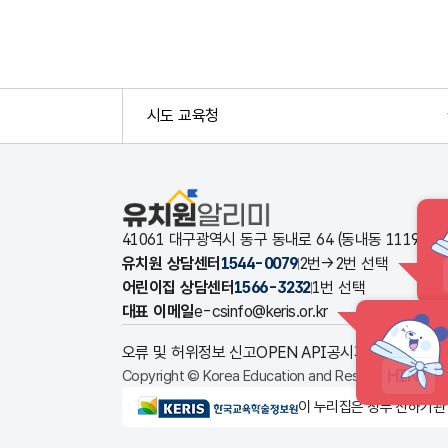
시도 교육청
유치원알리미
41061 대구광역시 동구 동내로 64 (동내동 1119
유치원 상담센터
1544-0079
2번→2번 선택
어린이집 상담센터
1566-3232
1번 선택
대표 이메일
e-csinfo@keris.or.kr
오류 및 허위정보 신고
OPEN API
공시자료 다운로드
HINT
Copyright © Korea Education and Research Informat
KERIS한국교육학술정보원
이 누리집은 정부 산하기관