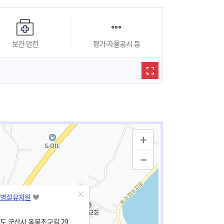
보건·안전
평가·자율공시 등
병설유치원
 군산시 옥봉초교길 29