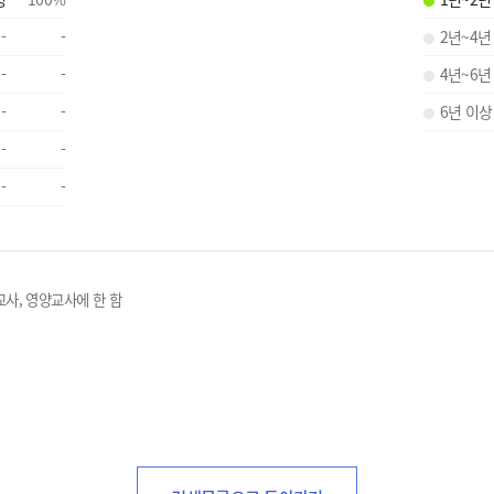
-
-
2년~4년
-
-
4년~6년
-
-
6년 이상
-
-
-
-
교사, 영양교사에 한 함