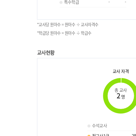
특수학급
-
-
*교사당 원아수 = 원아수 ÷ 교사자격수
*학급당 원아수 = 원아수 ÷ 학급수
교사현황
교사 자격
총 교사
2
명
수석교사
정교사1급
2