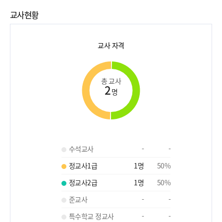
교사현황
교사 자격
총 교사
2
명
수석교사
-
-
정교사1급
1
명
50
%
정교사2급
1
명
50
%
준교사
-
-
특수학교 정교사
-
-