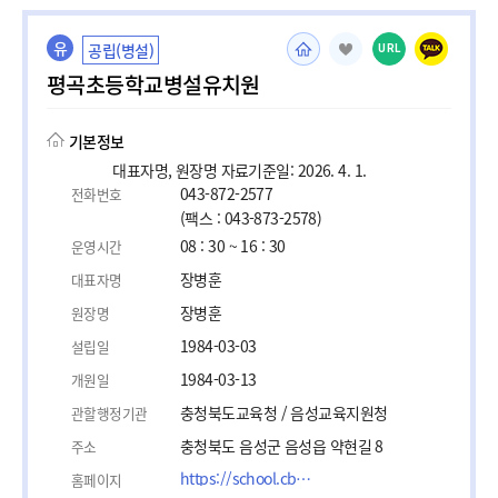
유
공립(병설)
URL
평곡초등학교병설유치원
기본정보
대표자명, 원장명 자료기준일: 2026. 4. 1.
043-872-2577
전화번호
(팩스 : 043-873-2578)
08 : 30 ~ 16 : 30
운영시간
장병훈
대표자명
장병훈
원장명
1984-03-03
설립일
1984-03-13
개원일
충청북도교육청 / 음성교육지원청
관할행정기관
충청북도 음성군 음성읍 약현길 8
주소
https://school.cbe.go.kr/pyeonggok-e/M01/
홈페이지