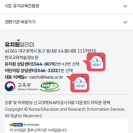
시도 유아교육진흥원
관련기관 바로가기
유치원알리미
41061 대구광역시 동구 동내로 64 (동내동 1119번지)
한국교육학술정보원
유치원 상담센터
1544-0079
2번→2번 선택
HINT
어린이집 상담센터
1566-3232
1번 선택
대표 이메일
e-csinfo@keris.or.kr
HINT
오류 및 허위정보 신고
OPEN API
공시자료 다운로드
저작권 정책
Copyright © Korea Education and Research Information Service.
All Rights Reserved.
KERIS한국교육학술정보원
이 누리집은 정부 산하기관 누리집입니다.