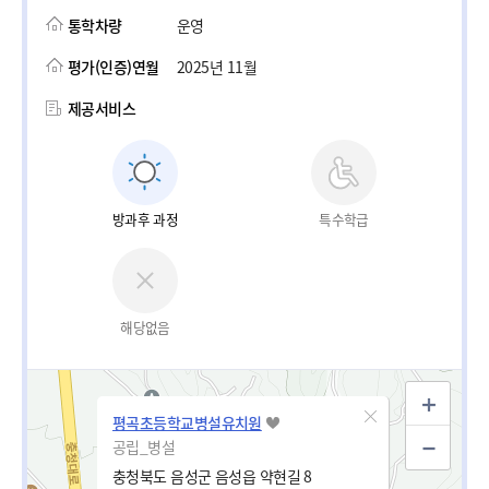
통학차량
운영
평가(인증)연월
2025년 11월
제공서비스
방과후 과정
특수학급
해당없음
평곡초등학교병설유치원
공립_병설
충청북도 음성군 음성읍 약현길 8