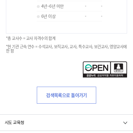
4년~6년 미만
-
-
6년 이상
-
-
*총 교사수 = 교사 자격수의 합계
*현 기관 근속 연수 = 수석교사, 보직교사, 교사, 특수교사, 보건교사, 영양교사에
한 함
검색목록으로 돌아가기
시도 교육청