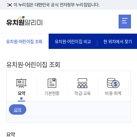
본문 바로가기
주메뉴 바로가
본문 바로가기
이 누리집은 대한민국 공식 전자정부 누리집입니다.
유치원·어린이집 조회
유치원·어린이집 비교
현 위치에서 찾기
유치원·어린이집 조회
요약
기본현황
학급·교육
비용·회계
요약
요약