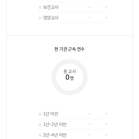
보건교사
-
-
영양교사
-
-
현 기관 근속 연수
총 교사
0
명
1년 미만
-
-
1년~2년 미만
-
-
2년~4년 미만
-
-