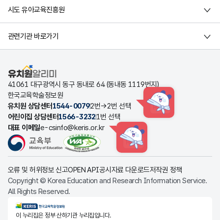
시도 유아교육진흥원
관련기관 바로가기
유치원알리미
41061 대구광역시 동구 동내로 64 (동내동 1119번지)
한국교육학술정보원
유치원 상담센터
1544-0079
2번→2번 선택
HINT
어린이집 상담센터
1566-3232
1번 선택
대표 이메일
e-csinfo@keris.or.kr
HINT
오류 및 허위정보 신고
OPEN API
공시자료 다운로드
저작권 정책
Copyright © Korea Education and Research Information Service.
All Rights Reserved.
KERIS한국교육학술정보원
이 누리집은 정부 산하기관 누리집입니다.