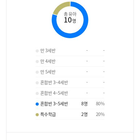
총 유아
10
명
만 3세반
-
-
만 4세반
-
-
만 5세반
-
-
혼합반 3~4세반
-
-
혼합반 4~5세반
-
-
혼합반 3~5세반
8
명
80
%
특수학급
2
명
20
%