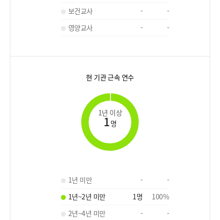
보건교사
-
-
영양교사
-
-
현 기관 근속 연수
1년 이상
1
명
1년 미만
-
-
1년~2년 미만
1
명
100
%
2년~4년 미만
-
-