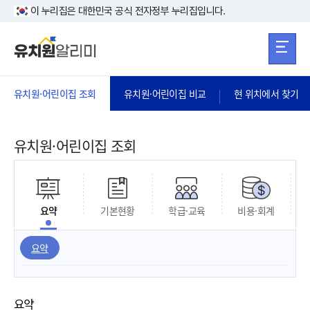
본문 바로가기
주메뉴 바로가
본문 바로가기
이 누리집은 대한민국 공식 전자정부 누리집입니다.
유치원·어린이집 조회
유치원·어린이집 비교
현 위치에서 찾기
유치원·어린이집 조회
요약
기본현황
학급·교육
비용·회계
요약
요약