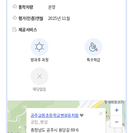
통학차량
운영
평가(인증)연월
2025년 11월
제공서비스
방과후 과정
특수학급
해당없음
공주교동초등학교병설유치원
공립_병설
충청남도 공주시 용당길 69-6