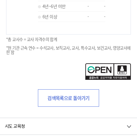
4년~6년 미만
-
-
6년 이상
-
-
*총 교사수 = 교사 자격수의 합계
*현 기관 근속 연수 = 수석교사, 보직교사, 교사, 특수교사, 보건교사, 영양교사에
한 함
검색목록으로 돌아가기
시도 교육청