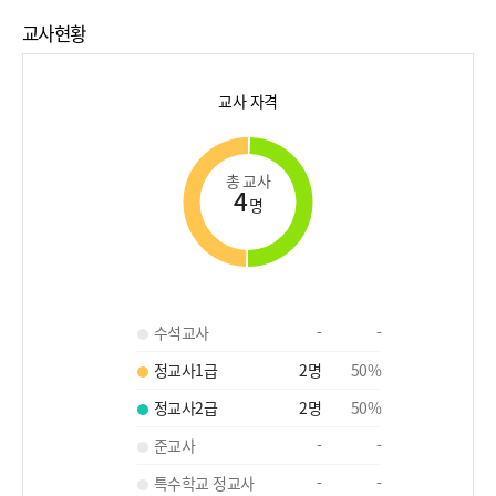
교사현황
교사 자격
총 교사
4
명
수석교사
-
-
정교사1급
2
명
50
%
정교사2급
2
명
50
%
준교사
-
-
특수학교 정교사
-
-