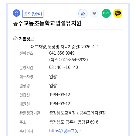
유
공립(병설)
URL
공주교동초등학교병설유치원
기본정보
대표자명, 원장명 자료기준일: 2026. 4. 1.
041-856-9949
전화번호
(팩스 : 041-854-3928)
08 : 40 ~ 16 : 40
운영시간
임향
대표자명
임향
원장명
1984-03-12
설립일
1984-03-12
개원일
충청남도교육청 / 공주교육지원청
관할행정기관
충청남도 공주시 용당길 69-6
주소
https://공주교동초등학교병설유치원.co.kr
홈페이지