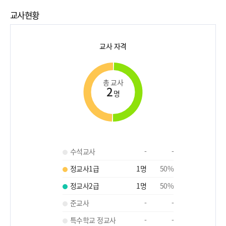
교사현황
교사 자격
총 교사
2
명
수석교사
-
-
정교사1급
1
명
50
%
정교사2급
1
명
50
%
준교사
-
-
특수학교 정교사
-
-