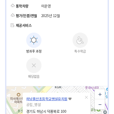
통학차량
미운영
평가(인증)연월
2025년 12월
제공서비스
방과후 과정
특수학급
해당없음
하남풍산초등학교병설유치원
공립_병설
경기도 하남시 덕풍북로 100