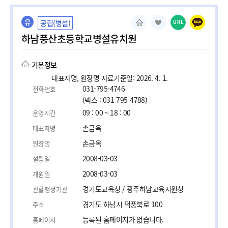
유
공립(병설)
URL
하남풍산초등학교병설유치원
기본정보
대표자명, 원장명 자료기준일: 2026. 4. 1.
031-795-4746
전화번호
(팩스 : 031-795-4788)
09 : 00 ~ 18 : 00
운영시간
손금옥
대표자명
손금옥
원장명
2008-03-03
설립일
2008-03-03
개원일
경기도교육청 / 광주하남교육지원청
관할행정기관
경기도 하남시 덕풍북로 100
주소
등록된 홈페이지가 없습니다.
홈페이지