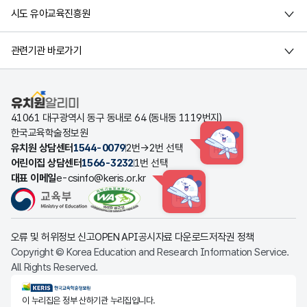
시도 유아교육진흥원
관련기관 바로가기
유치원알리미
41061 대구광역시 동구 동내로 64 (동내동 1119번지)
한국교육학술정보원
유치원 상담센터
1544-0079
2번→2번 선택
HINT
어린이집 상담센터
1566-3232
1번 선택
대표 이메일
e-csinfo@keris.or.kr
HINT
오류 및 허위정보 신고
OPEN API
공시자료 다운로드
저작권 정책
Copyright © Korea Education and Research Information Service.
All Rights Reserved.
KERIS한국교육학술정보원
이 누리집은 정부 산하기관 누리집입니다.