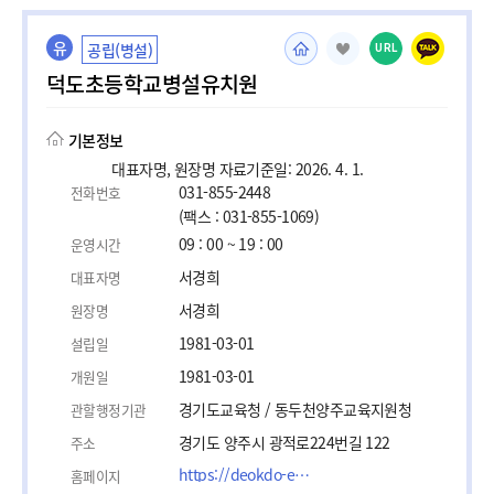
유
공립(병설)
URL
덕도초등학교병설유치원
기본정보
대표자명, 원장명 자료기준일: 2026. 4. 1.
031-855-2448
전화번호
(팩스 : 031-855-1069)
09 : 00 ~ 19 : 00
운영시간
서경희
대표자명
서경희
원장명
1981-03-01
설립일
1981-03-01
개원일
경기도교육청 / 동두천양주교육지원청
관할행정기관
경기도 양주시 광적로224번길 122
주소
https://deokdo-e.goedy.kr/deokdo-e/main.do
홈페이지