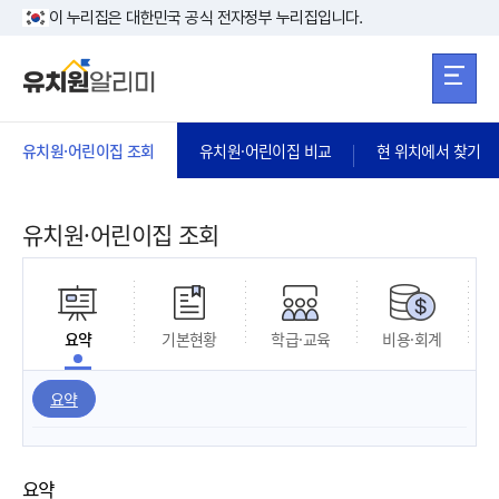
본문 바로가기
주메뉴 바로가
본문 바로가기
이 누리집은 대한민국 공식 전자정부 누리집입니다.
유치원·어린이집 조회
유치원·어린이집 비교
현 위치에서 찾기
유치원·어린이집 조회
요약
기본현황
학급·교육
비용·회계
요약
요약