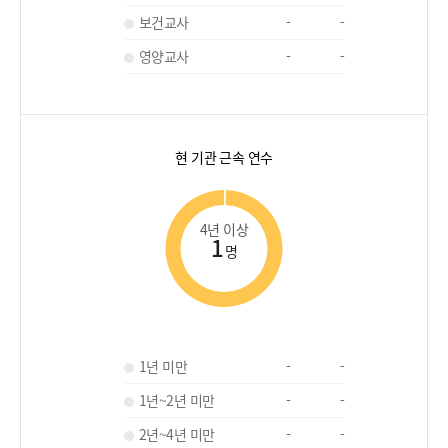
보건교사
-
-
영양교사
-
-
현 기관 근속 연수
4년 이상
1
명
1년 미만
-
-
1년~2년 미만
-
-
2년~4년 미만
-
-