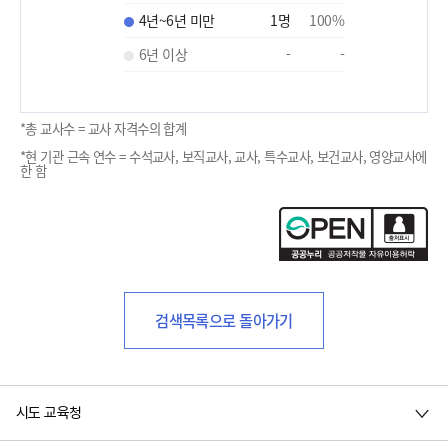
4년~6년 미만
1
명
100
%
6년 이상
-
-
*총 교사수 = 교사 자격수의 합계
*현 기관 근속 연수 = 수석교사, 보직교사, 교사, 특수교사, 보건교사, 영양교사에
한 함
검색목록으로 돌아가기
시도 교육청