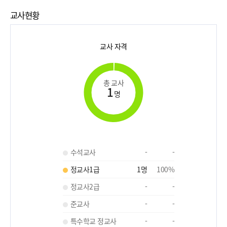
교사현황
교사 자격
총 교사
1
명
수석교사
-
-
정교사1급
1
명
100
%
정교사2급
-
-
준교사
-
-
특수학교 정교사
-
-