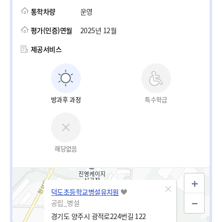
통학차량
운영
평가(인증)연월
2025년 12월
제공서비스
방과후 과정
특수학급
해당없음
덕도초등학교병설유치원
공립_병설
경기도 양주시 광적로224번길 122