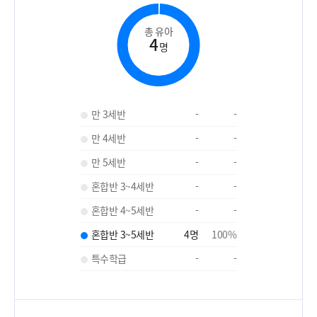
총 유아
4
명
만 3세반
-
-
만 4세반
-
-
만 5세반
-
-
혼합반 3~4세반
-
-
혼합반 4~5세반
-
-
혼합반 3~5세반
4
명
100
%
특수학급
-
-