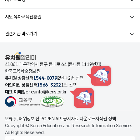
시도 유아교육진흥원
관련기관 바로가기
유치원알리미
41061 대구광역시 동구 동내로 64 (동내동 1119번지)
한국교육학술정보원
유치원 상담센터
1544-0079
2번→2번 선택
HINT
어린이집 상담센터
1566-3232
1번 선택
대표 이메일
e-csinfo@keris.or.kr
HINT
오류 및 허위정보 신고
OPEN API
공시자료 다운로드
저작권 정책
Copyright © Korea Education and Research Information Service.
All Rights Reserved.