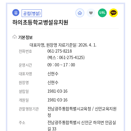
유
공립(병설)
URL
하의초등학교병설유치원
기본정보
대표자명, 원장명 자료기준일: 2026. 4. 1.
061-275-8218
전화번호
(팩스 : 061-275-4125)
09 : 00 ~ 17 : 00
운영시간
신현수
대표자명
신현수
원장명
1981-03-16
설립일
1981-03-16
개원일
전남광주통합특별시교육청 / 신안교육지원
관할행정기관
청
전남광주통합특별시 신안군 하의면 안곰실
주소
길 33