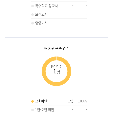
특수학교 정교사
-
-
보건교사
-
-
영양교사
-
-
현 기관 근속 연수
1년 미만
1
명
1년 미만
1
명
100
%
1년~2년 미만
-
-