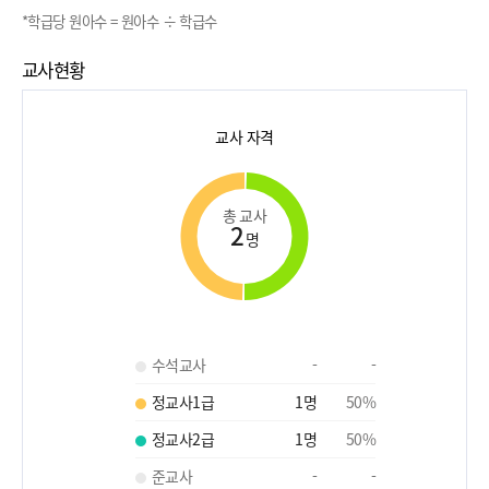
*학급당 원아수 = 원아수 ÷ 학급수
교사현황
교사 자격
총 교사
2
명
수석교사
-
-
정교사1급
1
명
50
%
정교사2급
1
명
50
%
준교사
-
-