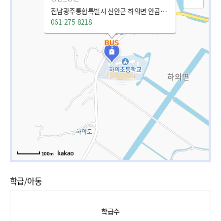
전남광주통합특별시 신안군 하의면 안곰실길 33
061-275-8218
100m
학급/아동
학급수