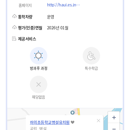
http://haui.es.jne.kr
홈페이지
통학차량
운영
평가(인증)연월
2026년 01월
제공서비스
방과후 과정
특수학급
해당없음
하의초등학교병설유치원
공립_병설