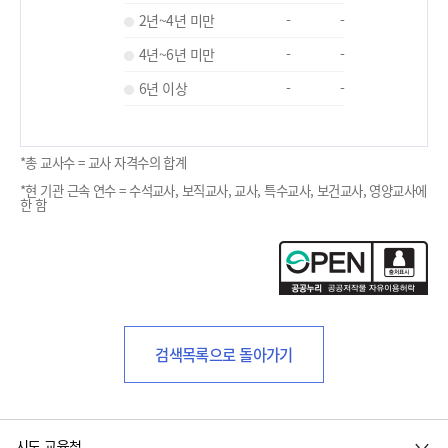
2년~4년 미만
-
-
4년~6년 미만
-
-
6년 이상
-
-
*총 교사수 = 교사 자격수의 합계
*현 기관 근속 연수 = 수석교사, 보직교사, 교사, 특수교사, 보건교사, 영양교사에
한 함
검색목록으로 돌아가기
시도 교육청