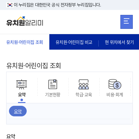
본문 바로가기
주메뉴 바로가
본문 바로가기
이 누리집은 대한민국 공식 전자정부 누리집입니다.
유치원·어린이집 조회
유치원·어린이집 비교
현 위치에서 찾기
유치원·어린이집 조회
요약
기본현황
학급·교육
비용·회계
요약
요약