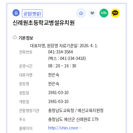
유
공립(병설)
URL
신례원초등학교병설유치원
기본정보
대표자명, 원장명 자료기준일: 2026. 4. 1.
041-334-3584
전화번호
(팩스 : 041-334-3418)
08 : 20 ~ 16 : 30
운영시간
한은숙
대표자명
한은숙
원장명
1981-03-10
설립일
1981-03-10
개원일
충청남도교육청 / 예산교육지원청
관할행정기관
충청남도 예산군 신례원로 179
주소
http://shin.cnees.kr
홈페이지