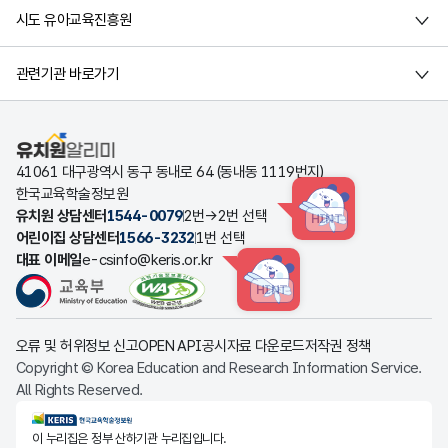
시도 유아교육진흥원
관련기관 바로가기
유치원알리미
41061 대구광역시 동구 동내로 64 (동내동 1119번지)
한국교육학술정보원
유치원 상담센터
1544-0079
2번→2번 선택
HINT
어린이집 상담센터
1566-3232
1번 선택
대표 이메일
e-csinfo@keris.or.kr
HINT
오류 및 허위정보 신고
OPEN API
공시자료 다운로드
저작권 정책
Copyright © Korea Education and Research Information Service.
All Rights Reserved.
KERIS한국교육학술정보원
이 누리집은 정부 산하기관 누리집입니다.