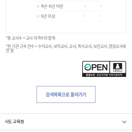
4년~6년 미만
-
-
6년 이상
-
-
*총 교사수 = 교사 자격수의 합계
*현 기관 근속 연수 = 수석교사, 보직교사, 교사, 특수교사, 보건교사, 영양교사에
한 함
검색목록으로 돌아가기
시도 교육청