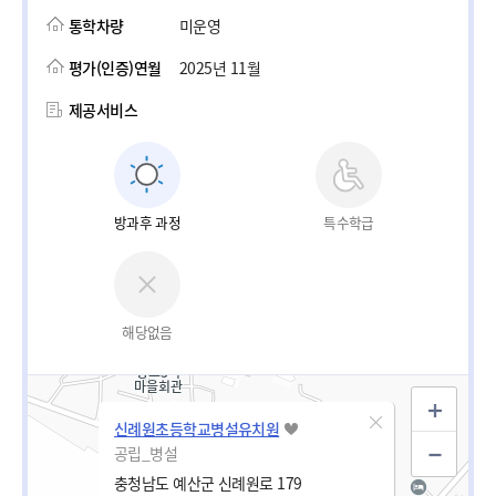
통학차량
미운영
평가(인증)연월
2025년 11월
제공서비스
방과후 과정
특수학급
해당없음
신례원초등학교병설유치원
공립_병설
충청남도 예산군 신례원로 179