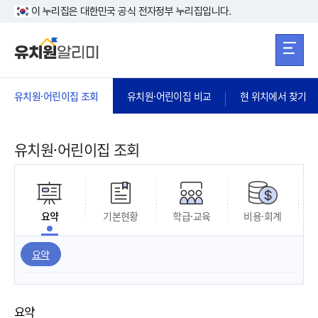
본문 바로가기
주메뉴 바로가
본문 바로가기
이 누리집은 대한민국 공식 전자정부 누리집입니다.
유치원·어린이집 조회
유치원·어린이집 비교
현 위치에서 찾기
유치원·어린이집 조회
요약
기본현황
학급·교육
비용·회계
요약
요약