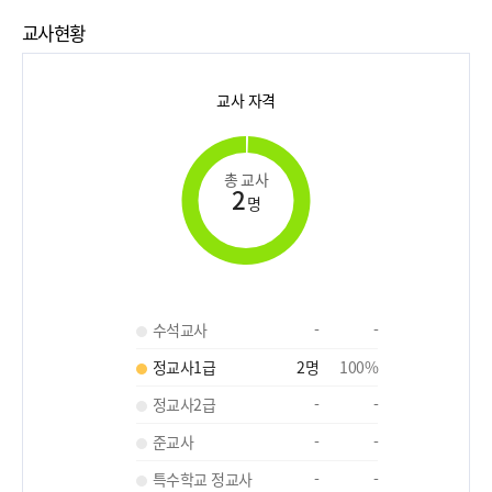
교사현황
교사 자격
총 교사
2
명
수석교사
-
-
정교사1급
2
명
100
%
정교사2급
-
-
준교사
-
-
특수학교 정교사
-
-