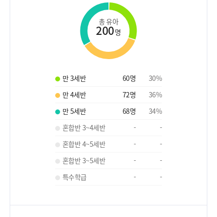
총 유아
200
명
만 3세반
60
명
30
%
만 4세반
72
명
36
%
만 5세반
68
명
34
%
혼합반 3~4세반
-
-
혼합반 4~5세반
-
-
혼합반 3~5세반
-
-
특수학급
-
-