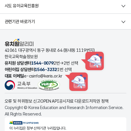
시도 유아교육진흥원
관련기관 바로가기
유치원알리미
41061 대구광역시 동구 동내로 64 (동내동 1119번지)
한국교육학술정보원
유치원 상담센터
1544-0079
2번→2번 선택
HINT
어린이집 상담센터
1566-3232
1번 선택
대표 이메일
e-csinfo@keris.or.kr
HINT
오류 및 허위정보 신고
OPEN API
공시자료 다운로드
저작권 정책
Copyright © Korea Education and Research Information Service.
All Rights Reserved.
KERIS한국교육학술정보원
이 누리집은 정부 산하기관 누리집입니다.