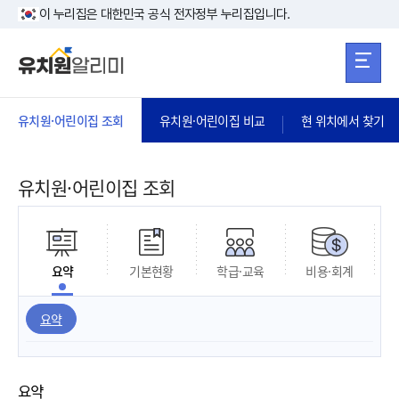
본문 바로가기
주메뉴 바로가
본문 바로가기
이 누리집은 대한민국 공식 전자정부 누리집입니다.
유치원·어린이집 조회
유치원·어린이집 비교
현 위치에서 찾기
유치원·어린이집 조회
요약
기본현황
학급·교육
비용·회계
요약
요약