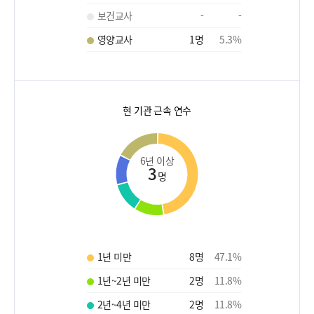
보건교사
-
-
영양교사
1
명
5.3
%
현 기관 근속 연수
6년 이상
3
명
1년 미만
8
명
47.1
%
1년~2년 미만
2
명
11.8
%
2년~4년 미만
2
명
11.8
%