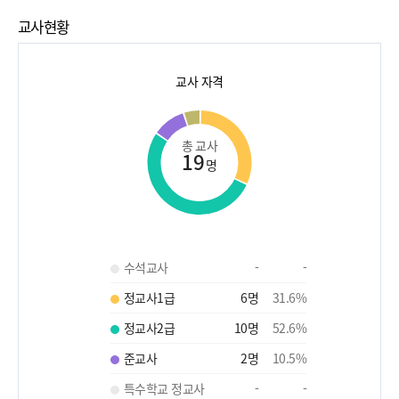
교사현황
교사 자격
총 교사
19
명
수석교사
-
-
정교사1급
6
명
31.6
%
정교사2급
10
명
52.6
%
준교사
2
명
10.5
%
특수학교 정교사
-
-