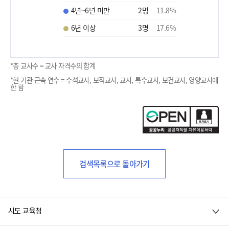
4년~6년 미만
2
명
11.8
%
6년 이상
3
명
17.6
%
*총 교사수 = 교사 자격수의 합계
*현 기관 근속 연수 = 수석교사, 보직교사, 교사, 특수교사, 보건교사, 영양교사에
한 함
검색목록으로 돌아가기
시도 교육청