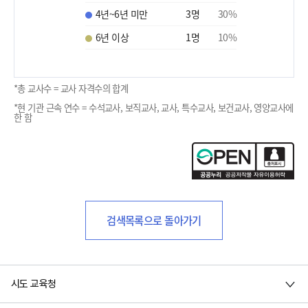
4년~6년 미만
3
명
30
%
6년 이상
1
명
10
%
*총 교사수 = 교사 자격수의 합계
*현 기관 근속 연수 = 수석교사, 보직교사, 교사, 특수교사, 보건교사, 영양교사에
한 함
검색목록으로 돌아가기
시도 교육청