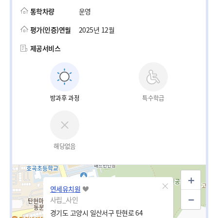
통학차량
운영
평가(인증)연월
2025년 12월
제공서비스
방과후 과정
특수학급
해당없음
연세유치원
사립_사인
경기도 고양시 일산서구 탄현로 64