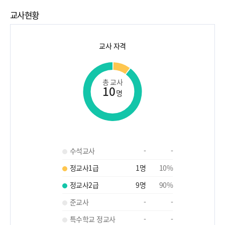
교사현황
교사 자격
총 교사
10
명
수석교사
-
-
정교사1급
1
명
10
%
정교사2급
9
명
90
%
준교사
-
-
특수학교 정교사
-
-