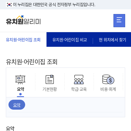
본문 바로가기
주메뉴 바로가
본문 바로가기
이 누리집은 대한민국 공식 전자정부 누리집입니다.
유치원·어린이집 조회
유치원·어린이집 비교
현 위치에서 찾기
유치원·어린이집 조회
요약
기본현황
학급·교육
비용·회계
요약
요약