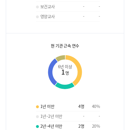
보건교사
-
-
영양교사
-
-
현 기관 근속 연수
6년 이상
1
명
1년 미만
4
명
40
%
1년~2년 미만
-
-
2년~4년 미만
2
명
20
%