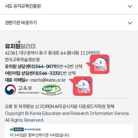
시도 유아교육진흥원
관련기관 바로가기
유치원알리미
41061 대구광역시 동구 동내로 64 (동내동 1119번지)
한국교육학술정보원
유치원 상담센터
1544-0079
2번→2번 선택
HINT
어린이집 상담센터
1566-3232
1번 선택
대표 이메일
e-csinfo@keris.or.kr
HINT
오류 및 허위정보 신고
OPEN API
공시자료 다운로드
저작권 정책
Copyright © Korea Education and Research Information Service.
All Rights Reserved.
KERIS한국교육학술정보원
이 누리집은 정부 산하기관 누리집입니다.