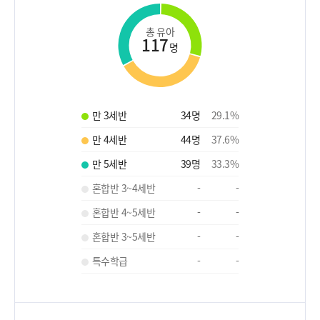
총 유아
117
명
만 3세반
34
명
29.1
%
만 4세반
44
명
37.6
%
만 5세반
39
명
33.3
%
혼합반 3~4세반
-
-
혼합반 4~5세반
-
-
혼합반 3~5세반
-
-
특수학급
-
-