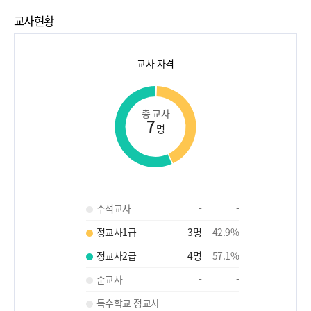
교사현황
교사 자격
총 교사
7
명
수석교사
-
-
정교사1급
3
명
42.9
%
정교사2급
4
명
57.1
%
준교사
-
-
특수학교 정교사
-
-