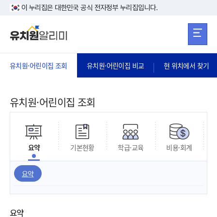
본문 바로가기
주메뉴 바로가
본문 바로가기
이 누리집은 대한민국 공식 전자정부 누리집입니다.
유치원·어린이집 조회
유치원·어린이집 비교
현 위치에서 찾기
유치원·어린이집 조회
요약
기본현황
학급·교육
비용·회계
요약
요약