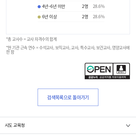
4년~6년 미만
2
명
28.6
%
6년 이상
2
명
28.6
%
*총 교사수 = 교사 자격수의 합계
*현 기관 근속 연수 = 수석교사, 보직교사, 교사, 특수교사, 보건교사, 영양교사에
한 함
검색목록으로 돌아가기
시도 교육청