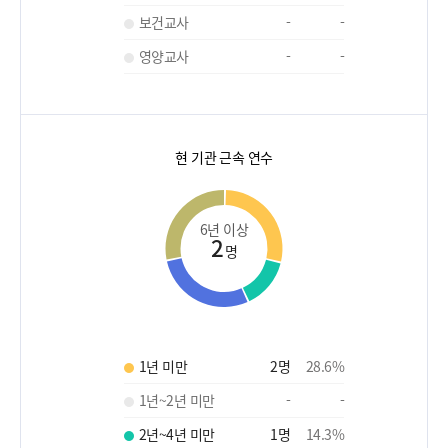
보건교사
-
-
영양교사
-
-
현 기관 근속 연수
6년 이상
2
명
1년 미만
2
명
28.6
%
1년~2년 미만
-
-
2년~4년 미만
1
명
14.3
%