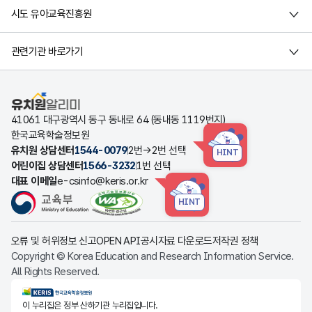
시도 유아교육진흥원
관련기관 바로가기
유치원알리미
41061 대구광역시 동구 동내로 64 (동내동 1119번지)
한국교육학술정보원
유치원 상담센터
1544-0079
2번→2번 선택
HINT
어린이집 상담센터
1566-3232
1번 선택
대표 이메일
e-csinfo@keris.or.kr
HINT
오류 및 허위정보 신고
OPEN API
공시자료 다운로드
저작권 정책
Copyright © Korea Education and Research Information Service.
All Rights Reserved.
KERIS한국교육학술정보원
이 누리집은 정부 산하기관 누리집입니다.