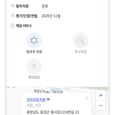
통학차량
운영
평가(인증)연월
2025년 11월
제공서비스
방과후 과정
특수학급
해당없음
프라임유치원
사립_사인
충청남도 홍성군 충서로1216번길 23