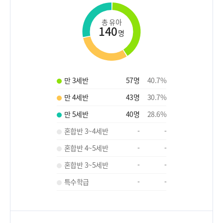
총 유아
140
명
만 3세반
57
명
40.7
%
만 4세반
43
명
30.7
%
만 5세반
40
명
28.6
%
혼합반 3~4세반
-
-
혼합반 4~5세반
-
-
혼합반 3~5세반
-
-
특수학급
-
-