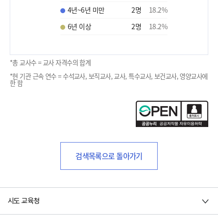
4년~6년 미만
2
명
18.2
%
6년 이상
2
명
18.2
%
*총 교사수 = 교사 자격수의 합계
*현 기관 근속 연수 = 수석교사, 보직교사, 교사, 특수교사, 보건교사, 영양교사에
한 함
검색목록으로 돌아가기
시도 교육청