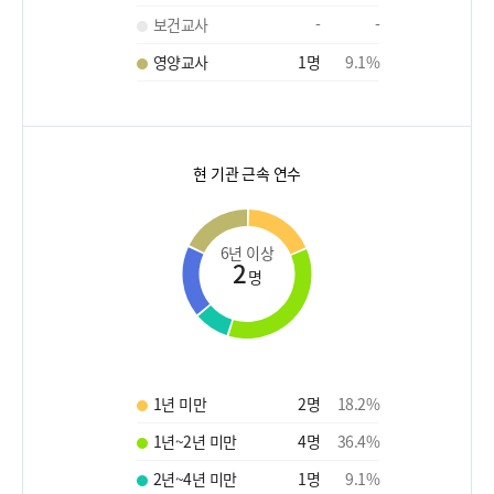
보건교사
-
-
영양교사
1
명
9.1
%
현 기관 근속 연수
6년 이상
2
명
1년 미만
2
명
18.2
%
1년~2년 미만
4
명
36.4
%
2년~4년 미만
1
명
9.1
%