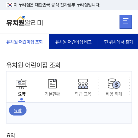
본문 바로가기
주메뉴 바로가
본문 바로가기
이 누리집은 대한민국 공식 전자정부 누리집입니다.
유치원·어린이집 조회
유치원·어린이집 비교
현 위치에서 찾기
유치원·어린이집 조회
요약
기본현황
학급·교육
비용·회계
요약
요약