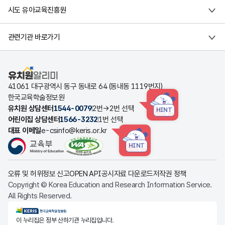
시도 유아교육진흥원
관련기관 바로가기
유치원알리미
41061 대구광역시 동구 동내로 64 (동내동 1119번지)
한국교육학술정보원
유치원 상담센터
1544-0079
2번→2번 선택
HINT
어린이집 상담센터
1566-3232
1번 선택
대표 이메일
e-csinfo@keris.or.kr
HINT
오류 및 허위정보 신고
OPEN API
공시자료 다운로드
저작권 정책
Copyright © Korea Education and Research Information Service.
All Rights Reserved.
KERIS한국교육학술정보원
이 누리집은 정부 산하기관 누리집입니다.