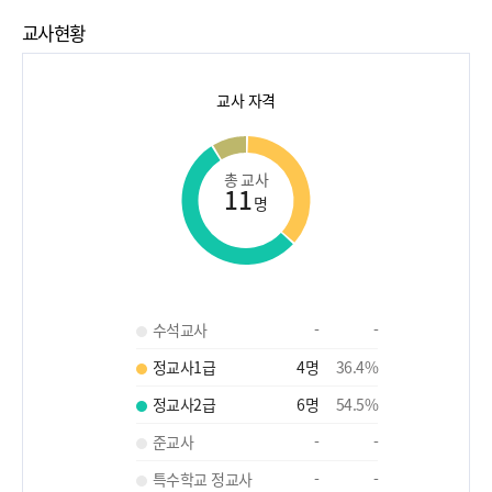
교사현황
교사 자격
총 교사
11
명
수석교사
-
-
정교사1급
4
명
36.4
%
정교사2급
6
명
54.5
%
준교사
-
-
특수학교 정교사
-
-