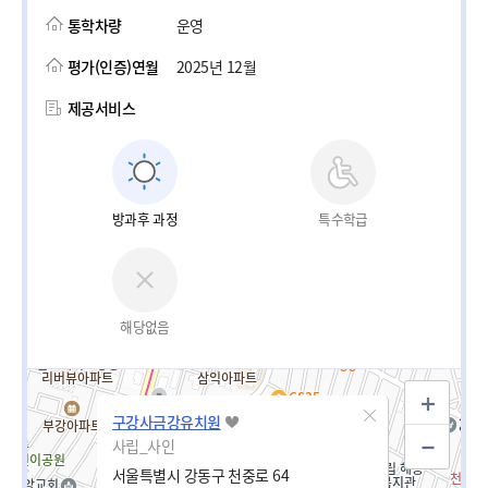
통학차량
운영
평가(인증)연월
2025년 12월
제공서비스
방과후 과정
특수학급
해당없음
구강사금강유치원
사립_사인
서울특별시 강동구 천중로 64