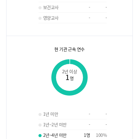
보건교사
-
-
영양교사
-
-
현 기관 근속 연수
2년 이상
1
명
1년 미만
-
-
1년~2년 미만
-
-
2년~4년 미만
1
명
100
%