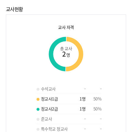
교사현황
교사 자격
총 교사
2
명
수석교사
-
-
정교사1급
1
명
50
%
정교사2급
1
명
50
%
준교사
-
-
특수학교 정교사
-
-