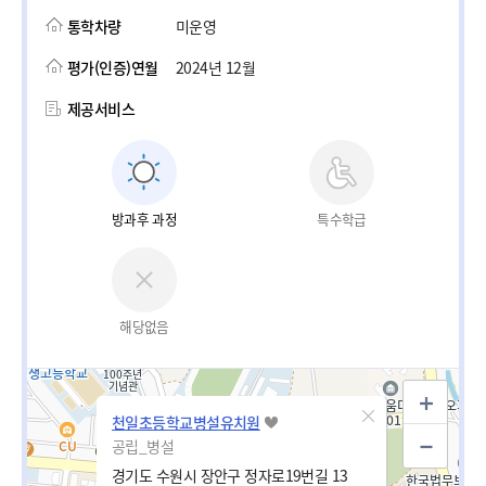
통학차량
미운영
평가(인증)연월
2024년 12월
제공서비스
방과후 과정
특수학급
해당없음
천일초등학교병설유치원
공립_병설
경기도 수원시 장안구 정자로19번길 13