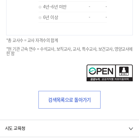
4년~6년 미만
-
-
6년 이상
-
-
*총 교사수 = 교사 자격수의 합계
*현 기관 근속 연수 = 수석교사, 보직교사, 교사, 특수교사, 보건교사, 영양교사에
한 함
검색목록으로 돌아가기
시도 교육청