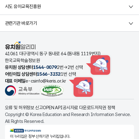
시도 유아교육진흥원
관련기관 바로가기
유치원알리미
41061 대구광역시 동구 동내로 64 (동내동 1119번지)
한국교육학술정보원
유치원 상담센터
1544-0079
2번→2번 선택
HINT
어린이집 상담센터
1566-3232
1번 선택
대표 이메일
e-csinfo@keris.or.kr
HINT
오류 및 허위정보 신고
OPEN API
공시자료 다운로드
저작권 정책
Copyright © Korea Education and Research Information Service.
All Rights Reserved.
KERIS한국교육학술정보원
이 누리집은 정부 산하기관 누리집입니다.