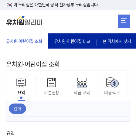
본문 바로가기
주메뉴 바로가
본문 바로가기
이 누리집은 대한민국 공식 전자정부 누리집입니다.
유치원·어린이집 조회
유치원·어린이집 비교
현 위치에서 찾기
유치원·어린이집 조회
요약
기본현황
학급·교육
비용·회계
요약
요약