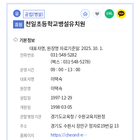
유
공립(병설)
URL
천일초등학교병설유치원
휴원
기본정보
대표자명, 원장명 자료기준일: 2025. 10. 1.
031-548-5282
전화번호
(팩스 : 031-548-5278)
09 : 00 ~ 13 : 00
운영시간
이택숙
대표자명
이택숙
원장명
1997-12-29
설립일
1998-03-05
개원일
경기도교육청 / 수원교육지원청
관할행정기관
경기도 수원시 장안구 정자로19번길 13
주소
https://cheonil-e.goesw.kr/index.do
홈페이지