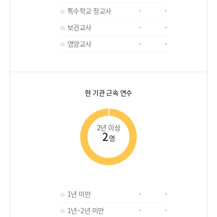
특수학교 정교사
-
-
보건교사
-
-
영양교사
-
-
현 기관 근속 연수
2년 이상
2
명
1년 미만
-
-
1년~2년 미만
-
-