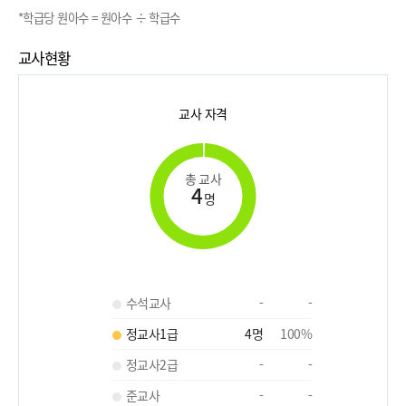
*학급당 원아수 = 원아수 ÷ 학급수
교사현황
교사 자격
총 교사
4
명
수석교사
-
-
정교사1급
4
명
100
%
정교사2급
-
-
준교사
-
-