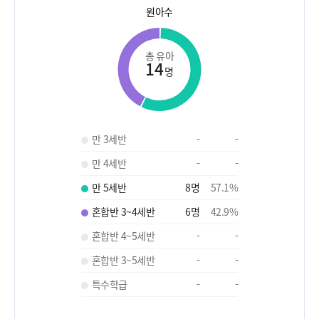
원아수
총 유아
14
명
만 3세반
-
-
만 4세반
-
-
만 5세반
8
명
57.1
%
혼합반 3~4세반
6
명
42.9
%
혼합반 4~5세반
-
-
혼합반 3~5세반
-
-
특수학급
-
-