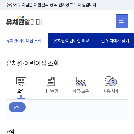
본문 바로가기
주메뉴 바로가
본문 바로가기
이 누리집은 대한민국 공식 전자정부 누리집입니다.
유치원·어린이집 조회
유치원·어린이집 비교
현 위치에서 찾기
유치원·어린이집 조회
요약
기본현황
학급·교육
비용·회계
요약
요약