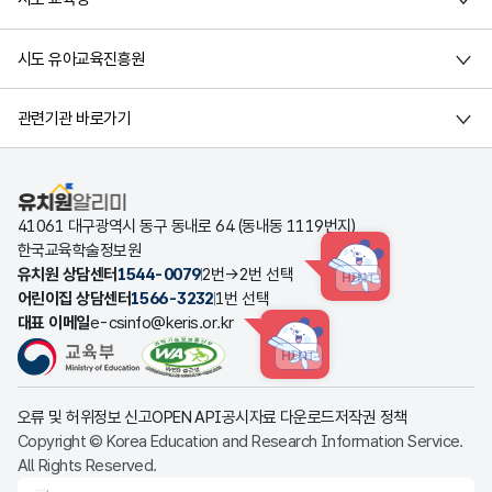
시도 유아교육진흥원
관련기관 바로가기
유치원알리미
41061 대구광역시 동구 동내로 64 (동내동 1119번지)
한국교육학술정보원
유치원 상담센터
1544-0079
2번→2번 선택
HINT
어린이집 상담센터
1566-3232
1번 선택
대표 이메일
e-csinfo@keris.or.kr
HINT
오류 및 허위정보 신고
OPEN API
공시자료 다운로드
저작권 정책
Copyright © Korea Education and Research Information Service.
All Rights Reserved.