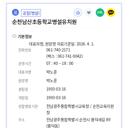
유
공립(병설)
URL
순천남산초등학교병설유치원
기본정보
대표자명, 원장명 자료기준일: 2026. 4. 1.
061-740-2171
전화번호
(팩스 : 061-741-0042)
07 : 40 ~ 18 : 00
운영시간
박노훈
대표자명
박노훈
원장명
1993-03-16
설립일
1993-03-16
개원일
전남광주통합특별시교육청 / 순천교육지원
관할행정기관
청
전남광주통합특별시 순천시 풍덕새길 89
주소
(풍덕동)