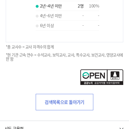
2년~4년 미만
2
명
100
%
4년~6년 미만
-
-
6년 이상
-
-
*총 교사수 = 교사 자격수의 합계
*현 기관 근속 연수 = 수석교사, 보직교사, 교사, 특수교사, 보건교사, 영양교사에
한 함
검색목록으로 돌아가기
시도 교육청