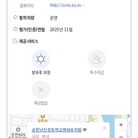
http://scns.es.jne.kr
홈페이지
통학차량
운영
평가(인증)연월
2025년 11월
제공서비스
방과후 과정
특수학급
해당없음
순천남산초등학교병설유치원
공립_병설