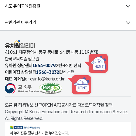
시도 유아교육진흥원
관련기관 바로가기
유치원알리미
41061 대구광역시 동구 동내로 64 (동내동 1119번지)
한국교육학술정보원
유치원 상담센터
1544-0079
2번→2번 선택
HINT
어린이집 상담센터
1566-3232
1번 선택
대표 이메일
e-csinfo@keris.or.kr
HINT
오류 및 허위정보 신고
OPEN API
공시자료 다운로드
저작권 정책
Copyright © Korea Education and Research Information Service.
All Rights Reserved.
KERIS한국교육학술정보원
이 누리집은 정부 산하기관 누리집입니다.