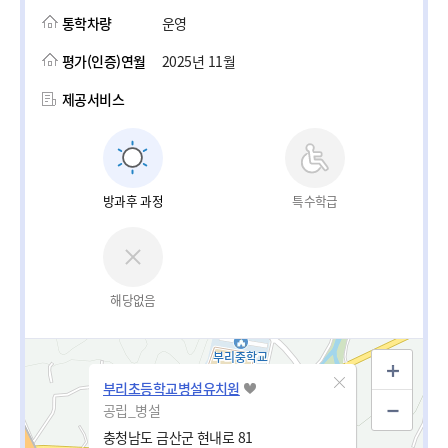
통학차량
운영
평가(인증)연월
2025년 11월
제공서비스
방과후 과정
특수학급
해당없음
부리초등학교병설유치원
공립_병설
충청남도 금산군 현내로 81