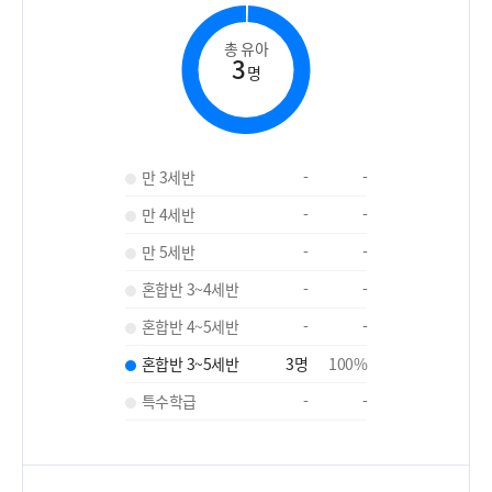
총 유아
3
명
만 3세반
-
-
만 4세반
-
-
만 5세반
-
-
혼합반 3~4세반
-
-
혼합반 4~5세반
-
-
혼합반 3~5세반
3
명
100
%
특수학급
-
-