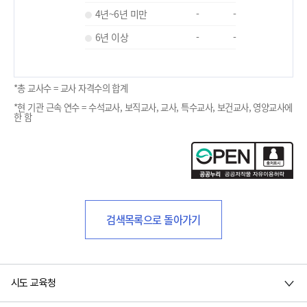
4년~6년 미만
-
-
6년 이상
-
-
*총 교사수 = 교사 자격수의 합계
*현 기관 근속 연수 = 수석교사, 보직교사, 교사, 특수교사, 보건교사, 영양교사에
한 함
검색목록으로 돌아가기
시도 교육청