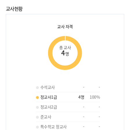
교사현황
교사 자격
총 교사
4
명
수석교사
-
-
정교사1급
4
명
100
%
정교사2급
-
-
준교사
-
-
특수학교 정교사
-
-