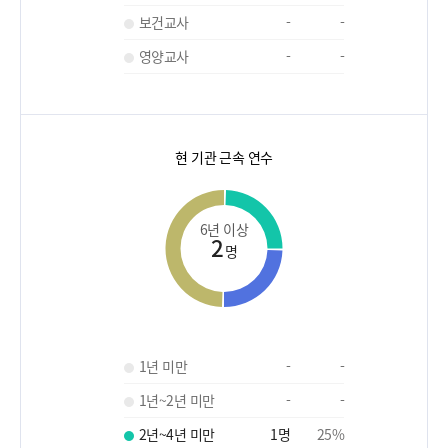
보건교사
-
-
영양교사
-
-
현 기관 근속 연수
6년 이상
2
명
1년 미만
-
-
1년~2년 미만
-
-
2년~4년 미만
1
명
25
%