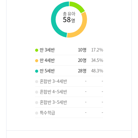
총 유아
58
명
만 3세반
10
명
17.2
%
만 4세반
20
명
34.5
%
만 5세반
28
명
48.3
%
혼합반 3~4세반
-
-
혼합반 4~5세반
-
-
혼합반 3~5세반
-
-
특수학급
-
-