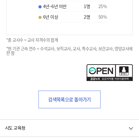
4년~6년 미만
1
명
25
%
6년 이상
2
명
50
%
*총 교사수 = 교사 자격수의 합계
*현 기관 근속 연수 = 수석교사, 보직교사, 교사, 특수교사, 보건교사, 영양교사에
한 함
검색목록으로 돌아가기
시도 교육청