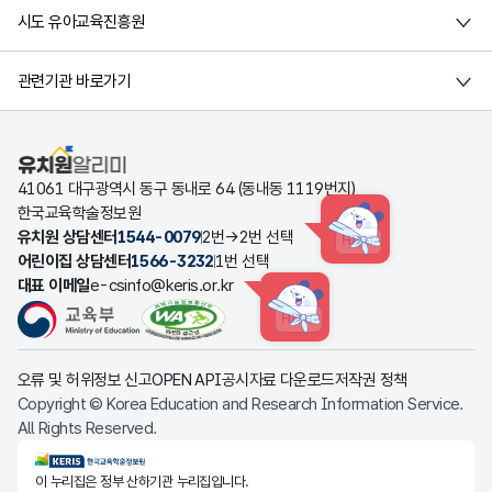
시도 유아교육진흥원
관련기관 바로가기
유치원알리미
41061 대구광역시 동구 동내로 64 (동내동 1119번지)
한국교육학술정보원
유치원 상담센터
1544-0079
2번→2번 선택
HINT
어린이집 상담센터
1566-3232
1번 선택
대표 이메일
e-csinfo@keris.or.kr
HINT
오류 및 허위정보 신고
OPEN API
공시자료 다운로드
저작권 정책
Copyright © Korea Education and Research Information Service.
All Rights Reserved.
KERIS한국교육학술정보원
이 누리집은 정부 산하기관 누리집입니다.