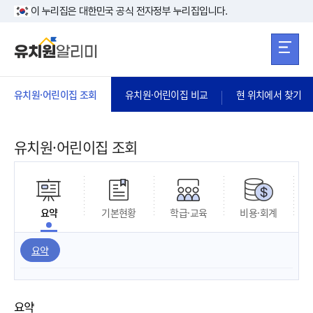
본문 바로가기
주메뉴 바로가
본문 바로가기
이 누리집은 대한민국 공식 전자정부 누리집입니다.
유치원·어린이집 조회
유치원·어린이집 비교
현 위치에서 찾기
유치원·어린이집 조회
요약
기본현황
학급·교육
비용·회계
요약
요약