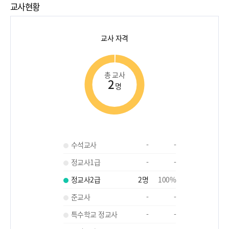
교사현황
교사 자격
총 교사
2
명
수석교사
-
-
정교사1급
-
-
정교사2급
2
명
100
%
준교사
-
-
특수학교 정교사
-
-