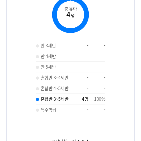
총 유아
4
명
만 3세반
-
-
만 4세반
-
-
만 5세반
-
-
혼합반 3~4세반
-
-
혼합반 4~5세반
-
-
혼합반 3~5세반
4
명
100
%
특수학급
-
-