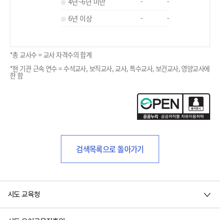
4년~6년 미만
-
-
6년 이상
-
-
*총 교사수 = 교사 자격수의 합계
*현 기관 근속 연수 = 수석교사, 보직교사, 교사, 특수교사, 보건교사, 영양교사에
한 함
검색목록으로 돌아가기
시도 교육청