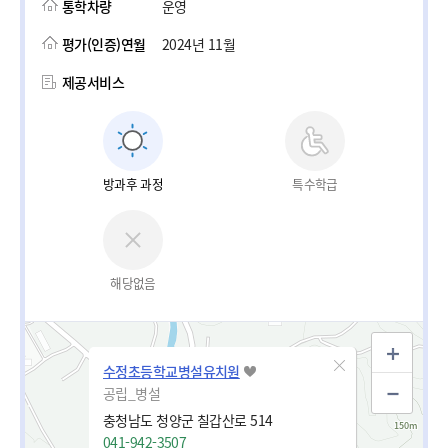
통학차량
운영
평가(인증)연월
2024년 11월
제공서비스
방과후 과정
특수학급
해당없음
수정초등학교병설유치원
공립_병설
충청남도 청양군 칠갑산로 514
041-942-3507