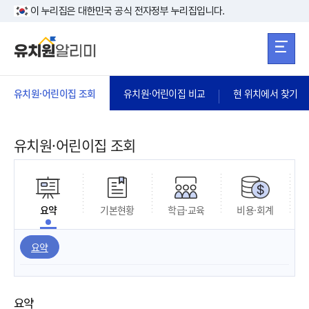
본문 바로가기
주메뉴 바로가
본문 바로가기
이 누리집은 대한민국 공식 전자정부 누리집입니다.
유치원·어린이집 조회
유치원·어린이집 비교
현 위치에서 찾기
유치원·어린이집 조회
요약
기본현황
학급·교육
비용·회계
요약
요약