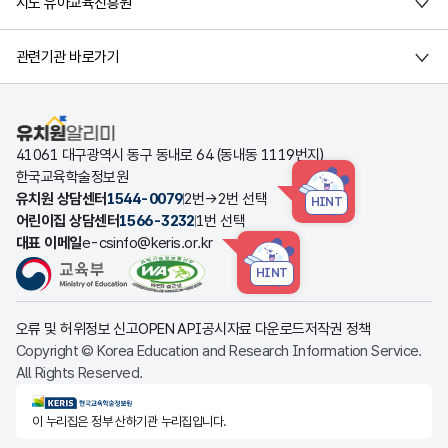
시도 유아교육진흥원
관련기관 바로가기
유치원알리미
41061 대구광역시 동구 동내로 64 (동내동 1119번지)
한국교육학술정보원
유치원 상담센터
1544-0079
2번→2번 선택
HINT
어린이집 상담센터
1566-3232
1번 선택
대표 이메일
e-csinfo@keris.or.kr
HINT
오류 및 허위정보 신고
OPEN API
공시자료 다운로드
저작권 정책
Copyright © Korea Education and Research Information Service.
All Rights Reserved.
KERIS한국교육학술정보원
이 누리집은 정부 산하기관 누리집입니다.