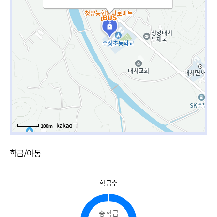
100m
학급/아동
학급수
총 학급