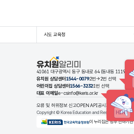
시도 교육청
유치원알리미
41061 대구광역시 동구 동내로 64 (동내동 1119
유치원 상담센터
1544-0079
2번→2번 선택
어린이집 상담센터
1566-3232
1번 선택
대표 이메일
e-csinfo@keris.or.kr
오류 및 허위정보 신고
OPEN API
공시자료 다운로드
HINT
Copyright © Korea Education and Research Informat
KERIS한국교육학술정보원
이 누리집은 정부 산하기관