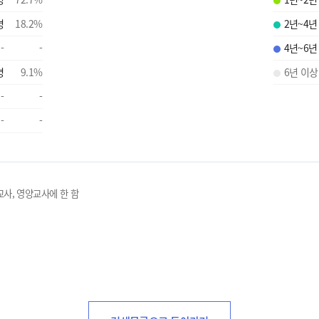
명
18.2
%
2년~4년
-
-
4년~6년
명
9.1
%
6년 이상
-
-
-
-
교사, 영양교사에 한 함