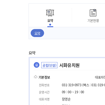
요약
기본현황
요약
요약
시화유치원
유
공립(단설)
기본정보
대표자명,
031-319-0973
(팩스 : 031-319-
전화번호
09 : 00 ~ 19 : 00
운영시간
장영순
대표자명