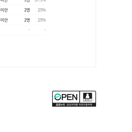
 미만
2
명
25
%
 미만
2
명
25
%
-
-