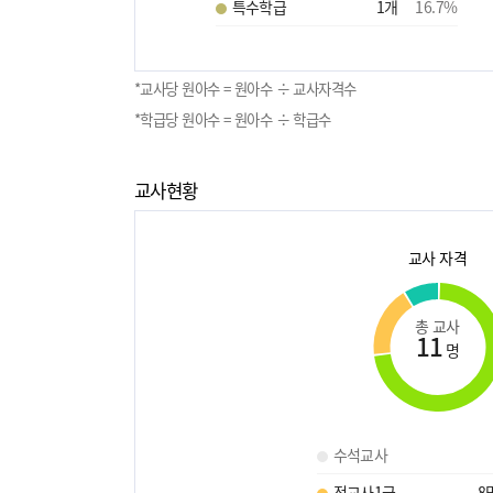
특수학급
1
개
16.7
%
*교사당 원아수 = 원아수 ÷ 교사자격수
*학급당 원아수 = 원아수 ÷ 학급수
교사현황
교사 자격
총 교사
11
명
수석교사
정교사1급
8