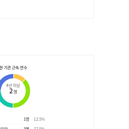
현 기관 근속 연수
4년 이상
2
명
1
명
12.5
%
 미만
3
명
37.5
%