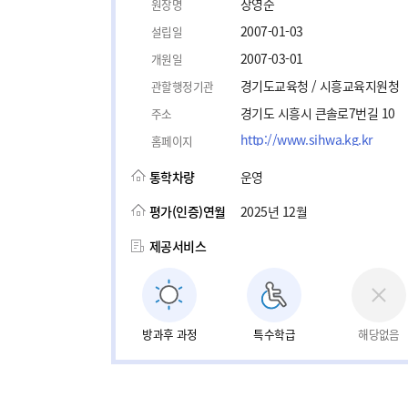
장영순
원장명
2007-01-03
설립일
2007-03-01
개원일
경기도교육청 / 시흥교육지원청
관할행정기관
경기도 시흥시 큰솔로7번길 10
주소
http://www.sihwa.kg.kr
홈페이지
통학차량
운영
평가(인증)연월
2025년 12월
제공서비스
방과후 과정
특수학급
해당없음