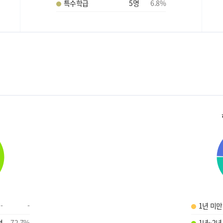
특수학급
5
명
6.8
%
-
-
1년 미만
명
72.7
%
1년~2년