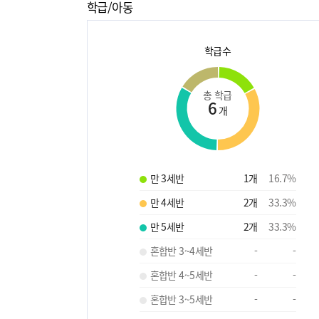
학급/아동
학급수
총 학급
6
개
만 3세반
1
개
16.7
%
만 4세반
2
개
33.3
%
만 5세반
2
개
33.3
%
혼합반 3~4세반
-
-
혼합반 4~5세반
-
-
혼합반 3~5세반
-
-