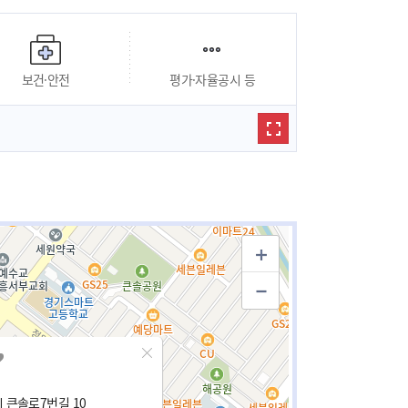
보건·안전
평가·자율공시 등
 큰솔로7번길 10