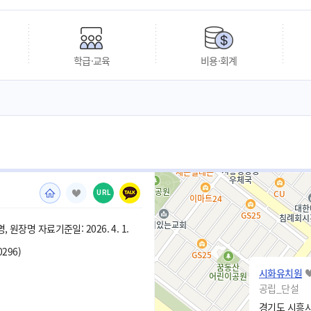
학급·교육
비용·회계
URL
 원장명 자료기준일: 2026. 4. 1.
0296)
시화유치원
공립_단설
경기도 시흥시