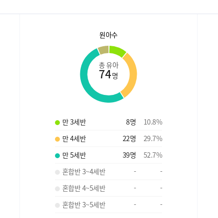
원아수
총 유아
74
명
만 3세반
8
명
10.8
%
만 4세반
22
명
29.7
%
만 5세반
39
명
52.7
%
혼합반 3~4세반
-
-
혼합반 4~5세반
-
-
혼합반 3~5세반
-
-