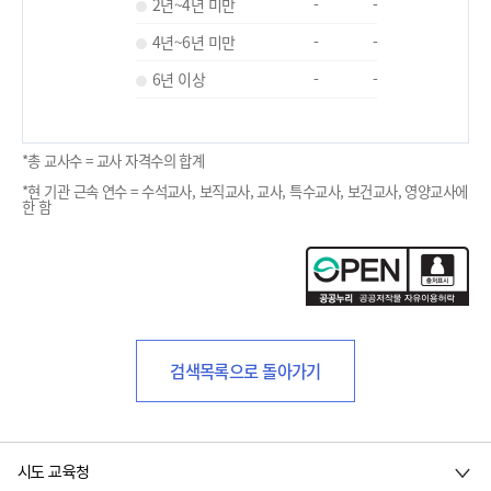
2년~4년 미만
-
-
4년~6년 미만
-
-
6년 이상
-
-
*총 교사수 = 교사 자격수의 합계
*현 기관 근속 연수 = 수석교사, 보직교사, 교사, 특수교사, 보건교사, 영양교사에
한 함
검색목록으로 돌아가기
시도 교육청