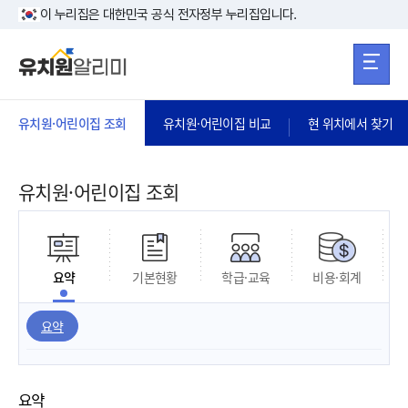
본문 바로가기
주메뉴 바로가
본문 바로가기
이 누리집은 대한민국 공식 전자정부 누리집입니다.
유치원·어린이집 조회
유치원·어린이집 비교
현 위치에서 찾기
유치원·어린이집 조회
요약
기본현황
학급·교육
비용·회계
요약
요약