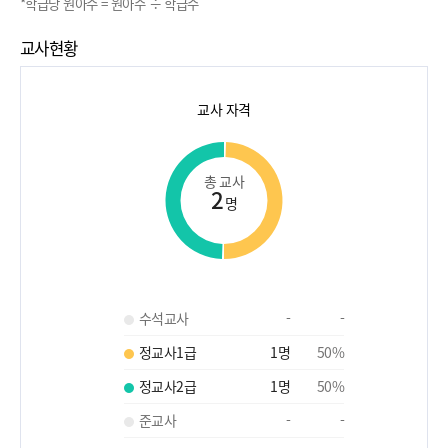
*학급당 원아수 = 원아수 ÷ 학급수
교사현황
교사 자격
총 교사
2
명
수석교사
-
-
정교사1급
1
명
50
%
정교사2급
1
명
50
%
준교사
-
-