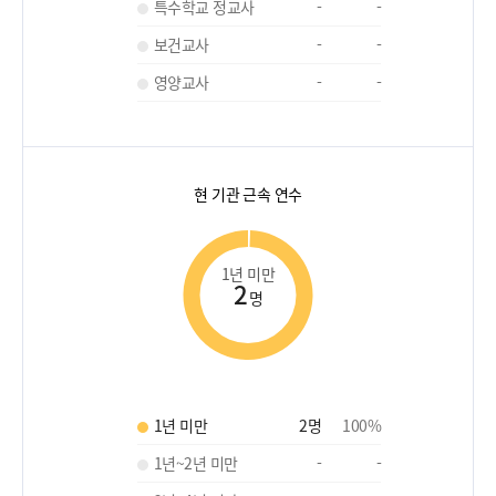
특수학교 정교사
-
-
보건교사
-
-
영양교사
-
-
현 기관 근속 연수
1년 미만
2
명
1년 미만
2
명
100
%
1년~2년 미만
-
-