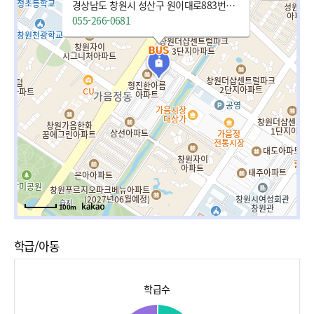
경상남도 창원시 성산구 원이대로883번길 3-32
055-266-0681
100m
학급/아동
학급수