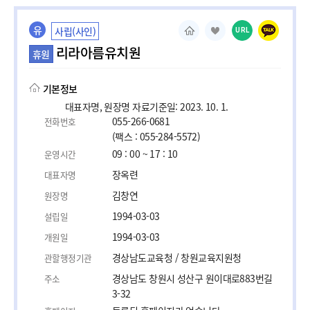
유
사립(사인)
URL
리라아름유치원
휴원
기본정보
대표자명, 원장명 자료기준일: 2023. 10. 1.
055-266-0681
전화번호
(팩스 : 055-284-5572)
09 : 00 ~ 17 : 10
운영시간
장옥련
대표자명
김창연
원장명
1994-03-03
설립일
1994-03-03
개원일
경상남도교육청 / 창원교육지원청
관할행정기관
경상남도 창원시 성산구 원이대로883번길
주소
3-32