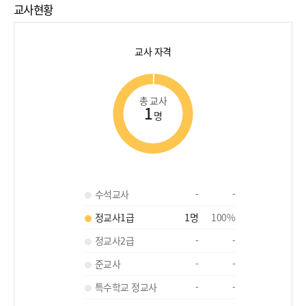
교사현황
교사 자격
총 교사
1
명
수석교사
-
-
정교사1급
1
명
100
%
정교사2급
-
-
준교사
-
-
특수학교 정교사
-
-