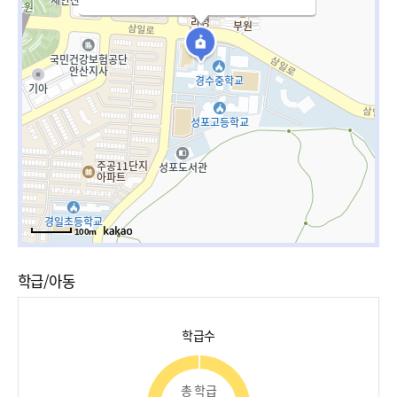
100m
학급/아동
학급수
총 학급