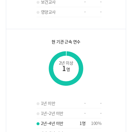
보건교사
-
-
영양교사
-
-
현 기관 근속 연수
2년 이상
1
명
1년 미만
-
-
1년~2년 미만
-
-
2년~4년 미만
1
명
100
%