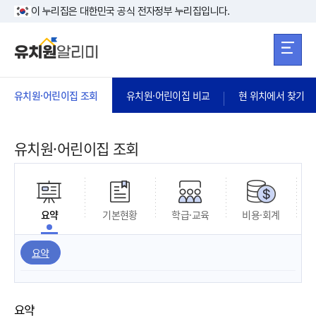
본문 바로가기
주메뉴 바로가
본문 바로가기
이 누리집은 대한민국 공식 전자정부 누리집입니다.
유치원·어린이집 조회
유치원·어린이집 비교
현 위치에서 찾기
유치원·어린이집 조회
요약
기본현황
학급·교육
비용·회계
요약
요약