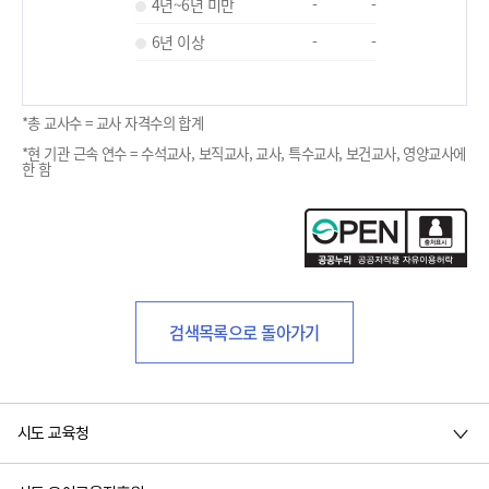
4년~6년 미만
-
-
6년 이상
-
-
*총 교사수 = 교사 자격수의 합계
*현 기관 근속 연수 = 수석교사, 보직교사, 교사, 특수교사, 보건교사, 영양교사에
한 함
검색목록으로 돌아가기
시도 교육청