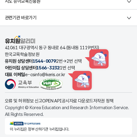
시도 유아교육진흥원
관련기관 바로가기
유치원알리미
41061 대구광역시 동구 동내로 64 (동내동 1119번지)
한국교육학술정보원
유치원 상담센터
1544-0079
2번→2번 선택
HINT
어린이집 상담센터
1566-3232
1번 선택
대표 이메일
e-csinfo@keris.or.kr
HINT
오류 및 허위정보 신고
OPEN API
공시자료 다운로드
저작권 정책
Copyright © Korea Education and Research Information Service.
All Rights Reserved.
KERIS한국교육학술정보원
이 누리집은 정부 산하기관 누리집입니다.