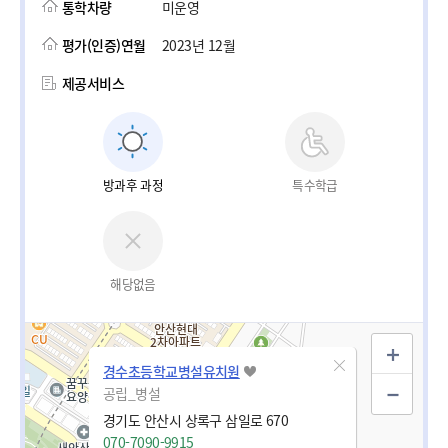
통학차량
미운영
평가(인증)연월
2023년 12월
제공서비스
방과후 과정
특수학급
해당없음
경수초등학교병설유치원
공립_병설
경기도 안산시 상록구 삼일로 670
070-7090-9915