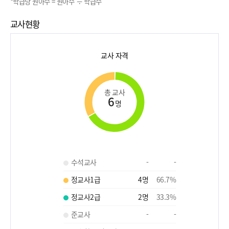
*학급당 원아수 = 원아수 ÷ 학급수
교사현황
교사 자격
총 교사
6
명
수석교사
-
-
정교사1급
4
명
66.7
%
정교사2급
2
명
33.3
%
준교사
-
-