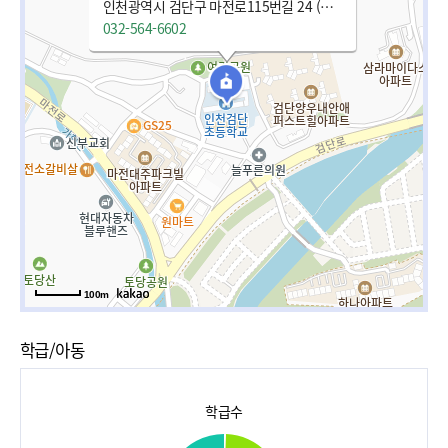
인천광역시 검단구 마전로115번길 24 (마전동)
032-564-6602
100m
학급/아동
학급수