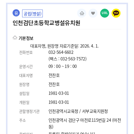
유
공립(병설)
URL
인천검단초등학교병설유치원
기본정보
대표자명, 원장명 자료기준일: 2026. 4. 1.
032-564-6602
전화번호
(팩스 : 032-563-7572)
09 : 00 ~ 19 : 00
운영시간
전찬호
대표자명
전찬호
원장명
1981-03-01
설립일
1981-03-01
개원일
인천광역시교육청 / 서부교육지원청
관할행정기관
인천광역시 검단구 마전로115번길 24 (마전
주소
동)