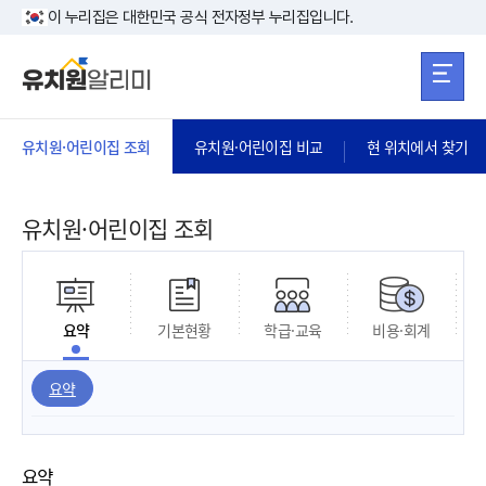
본문 바로가기
주메뉴 바로가
본문 바로가기
이 누리집은 대한민국 공식 전자정부 누리집입니다.
유치원·어린이집 조회
유치원·어린이집 비교
현 위치에서 찾기
유치원·어린이집 조회
요약
기본현황
학급·교육
비용·회계
요약
요약