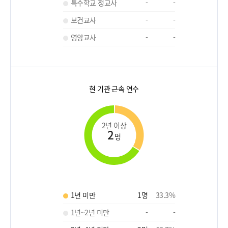
특수학교 정교사
-
-
보건교사
-
-
영양교사
-
-
현 기관 근속 연수
2년 이상
2
명
1년 미만
1
명
33.3
%
1년~2년 미만
-
-