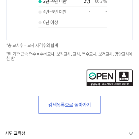
2년~4년 미만
2
명
66.7
%
4년~6년 미만
-
-
6년 이상
-
-
*총 교사수 = 교사 자격수의 합계
*현 기관 근속 연수 = 수석교사, 보직교사, 교사, 특수교사, 보건교사, 영양교사에
한 함
검색목록으로 돌아가기
시도 교육청