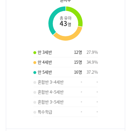
총 유아
43
명
만 3세반
12
명
27.9
%
만 4세반
15
명
34.9
%
만 5세반
16
명
37.2
%
혼합반 3~4세반
-
-
혼합반 4~5세반
-
-
혼합반 3~5세반
-
-
특수학급
-
-