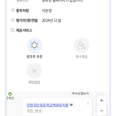
등록된 홈페이지가 없습니다.
홈페이지
통학차량
미운영
평가(인증)연월
2024년 11월
제공서비스
방과후 과정
특수학급
해당없음
인천검단초등학교병설유치원
공립_병설