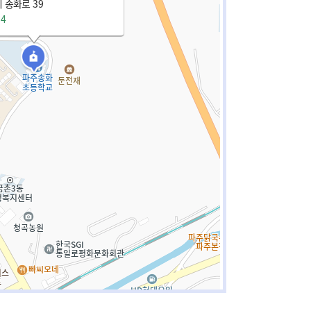
 송화로 39
54