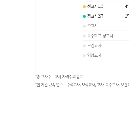
정교사1급
4
정교사2급
1
준교사
특수학교 정교사
보건교사
영양교사
*총 교사수 = 교사 자격수의 합계
*현 기관 근속 연수 = 수석교사, 보직교사, 교사, 특수교사, 보건