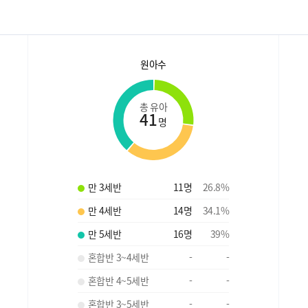
원아수
총 유아
41
명
만 3세반
11
명
26.8
%
만 4세반
14
명
34.1
%
만 5세반
16
명
39
%
혼합반 3~4세반
-
-
혼합반 4~5세반
-
-
혼합반 3~5세반
-
-