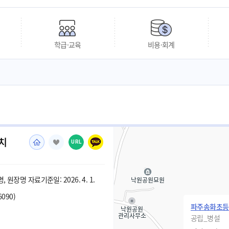
학급·교육
비용·회계
치
URL
 원장명 자료기준일: 2026. 4. 1.
6090)
파주송화초등
공립_병설