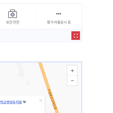
보건·안전
평가·자율공시 등
학교병설유치원