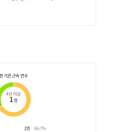
현 기관 근속 연수
4년 이상
1
명
2
명
66.7
%