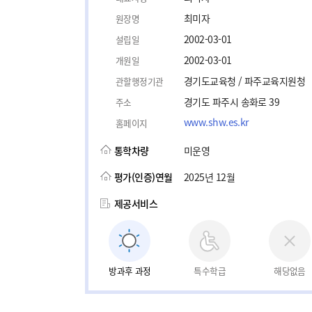
최미자
원장명
2002-03-01
설립일
2002-03-01
개원일
경기도교육청 / 파주교육지원청
관할행정기관
경기도 파주시 송화로 39
주소
www.shw.es.kr
홈페이지
통학차량
미운영
평가(인증)연월
2025년 12월
제공서비스
방과후 과정
특수학급
해당없음