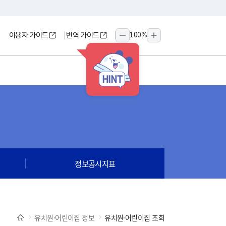
이용자 가이드
번역 가이드
100
%
축소
확대
HINT
정보공시지표
유치원·어린이집 정보
유치원·어린이집 조회