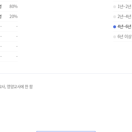
명
80
%
1년~2년
명
20
%
2년~4년
-
-
4년~6년
-
-
6년 이상
-
-
-
-
교사, 영양교사에 한 함