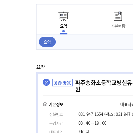
요약
기본현황
요약
요약
파주송화초등학교병설유
유
공립(병설)
원
기본정보
대표자명,
031-947-1654
(팩스 : 031-947-
전화번호
08 : 40 ~ 19 : 00
운영시간
최미자
대표자명