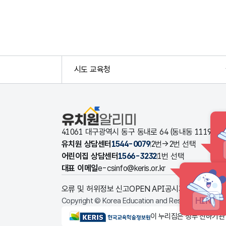
시도 교육청
유치원알리미
41061 대구광역시 동구 동내로 64 (동내동 1119
유치원 상담센터
1544-0079
2번→2번 선택
어린이집 상담센터
1566-3232
1번 선택
대표 이메일
e-csinfo@keris.or.kr
오류 및 허위정보 신고
OPEN API
공시자료 다운로드
HINT
Copyright © Korea Education and Research Informat
KERIS한국교육학술정보원
이 누리집은 정부 산하기관