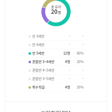
총 유아
20
명
만 3세반
-
-
만 4세반
-
-
만 5세반
12
명
60
%
혼합반 3~4세반
4
명
20
%
혼합반 4~5세반
-
-
혼합반 3~5세반
-
-
특수학급
4
명
20
%