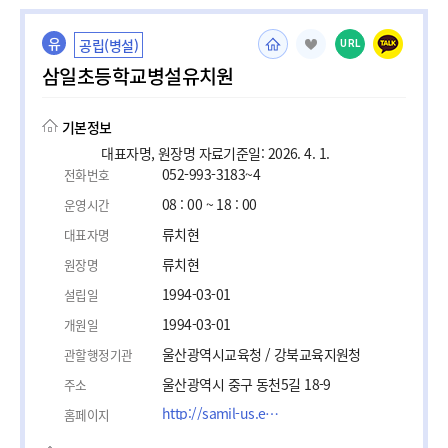
유
공립(병설)
URL
삼일초등학교병설유치원
기본정보
대표자명, 원장명 자료기준일: 2026. 4. 1.
052-993-3183~4
전화번호
08 : 00 ~ 18 : 00
운영시간
류치현
대표자명
류치현
원장명
1994-03-01
설립일
1994-03-01
개원일
울산광역시교육청 / 강북교육지원청
관할행정기관
울산광역시 중구 동천5길 18-9
주소
http://samil-us.es.kr
홈페이지