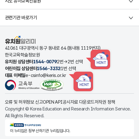
시도 유아교육진흥원
관련기관 바로가기
유치원알리미
41061 대구광역시 동구 동내로 64 (동내동 1119번지)
한국교육학술정보원
유치원 상담센터
1544-0079
2번→2번 선택
HINT
어린이집 상담센터
1566-3232
1번 선택
대표 이메일
e-csinfo@keris.or.kr
HINT
오류 및 허위정보 신고
OPEN API
공시자료 다운로드
저작권 정책
Copyright © Korea Education and Research Information Service.
All Rights Reserved.
KERIS한국교육학술정보원
이 누리집은 정부 산하기관 누리집입니다.