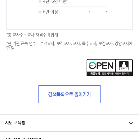
4년~6년 미만
-
-
6년 이상
-
-
*총 교사수 = 교사 자격수의 합계
*현 기관 근속 연수 = 수석교사, 보직교사, 교사, 특수교사, 보건교사, 영양교사에
한 함
검색목록으로 돌아가기
시도 교육청