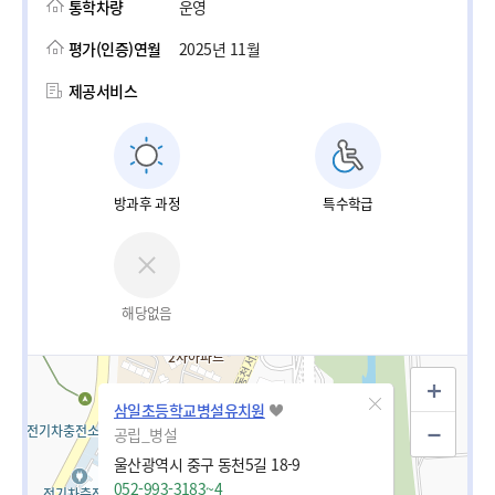
통학차량
운영
평가(인증)연월
2025년 11월
제공서비스
방과후 과정
특수학급
해당없음
삼일초등학교병설유치원
공립_병설
울산광역시 중구 동천5길 18-9
052-993-3183~4