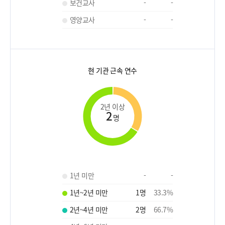
보건교사
-
-
영양교사
-
-
현 기관 근속 연수
2년 이상
2
명
1년 미만
-
-
1년~2년 미만
1
명
33.3
%
2년~4년 미만
2
명
66.7
%