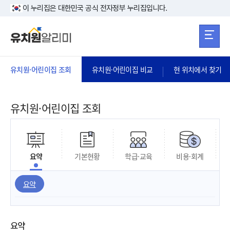
본문 바로가기
주메뉴 바로가
본문 바로가기
이 누리집은 대한민국 공식 전자정부 누리집입니다.
유치원·어린이집 조회
유치원·어린이집 비교
현 위치에서 찾기
유치원·어린이집 조회
요약
기본현황
학급·교육
비용·회계
요약
요약