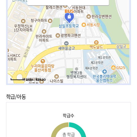
100m
학급/아동
학급수
총 학급