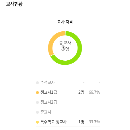
교사현황
교사 자격
총 교사
3
명
수석교사
-
-
정교사1급
2
명
66.7
%
정교사2급
-
-
준교사
-
-
특수학교 정교사
1
명
33.3
%