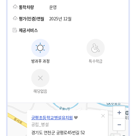
통학차량
운영
평가(인증)연월
2025년 12월
제공서비스
방과후 과정
특수학급
해당없음
궁평초등학교병설유치원
공립_병설
경기도 연천군 궁평로45번길 52