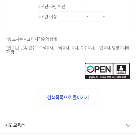
4년~6년 미만
-
-
6년 이상
-
-
*총 교사수 = 교사 자격수의 합계
*현 기관 근속 연수 = 수석교사, 보직교사, 교사, 특수교사, 보건교사, 영양교사에
한 함
검색목록으로 돌아가기
시도 교육청