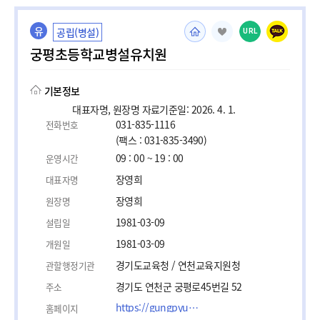
유
공립(병설)
URL
궁평초등학교병설유치원
기본정보
대표자명, 원장명 자료기준일: 2026. 4. 1.
031-835-1116
전화번호
(팩스 : 031-835-3490)
09 : 00 ~ 19 : 00
운영시간
장영희
대표자명
장영희
원장명
1981-03-09
설립일
1981-03-09
개원일
경기도교육청 / 연천교육지원청
관할행정기관
경기도 연천군 궁평로45번길 52
주소
https://gungpyung-e.goeyc.kr/gungpyung-e/main.do
홈페이지