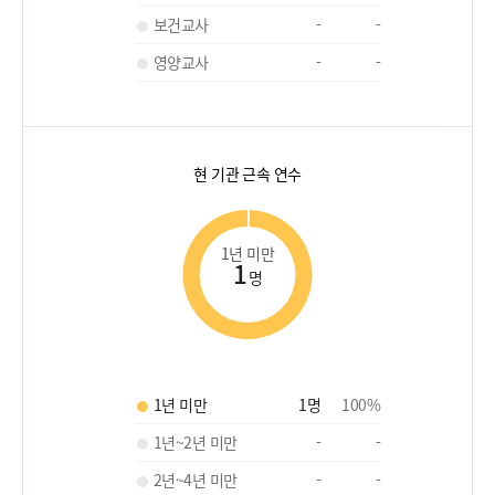
보건교사
-
-
영양교사
-
-
현 기관 근속 연수
1년 미만
1
명
1년 미만
1
명
100
%
1년~2년 미만
-
-
2년~4년 미만
-
-