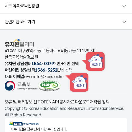
시도 유아교육진흥원
관련기관 바로가기
유치원알리미
41061 대구광역시 동구 동내로 64 (동내동 1119번지)
한국교육학술정보원
유치원 상담센터
1544-0079
2번→2번 선택
HINT
어린이집 상담센터
1566-3232
1번 선택
대표 이메일
e-csinfo@keris.or.kr
HINT
오류 및 허위정보 신고
OPEN API
공시자료 다운로드
저작권 정책
Copyright © Korea Education and Research Information Service.
All Rights Reserved.
KERIS한국교육학술정보원
이 누리집은 정부 산하기관 누리집입니다.