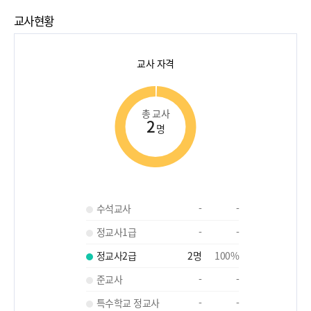
교사현황
교사 자격
총 교사
2
명
수석교사
-
-
정교사1급
-
-
정교사2급
2
명
100
%
준교사
-
-
특수학교 정교사
-
-