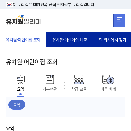
본문 바로가기
주메뉴 바로가
본문 바로가기
이 누리집은 대한민국 공식 전자정부 누리집입니다.
유치원·어린이집 조회
유치원·어린이집 비교
현 위치에서 찾기
유치원·어린이집 조회
요약
기본현황
학급·교육
비용·회계
요약
요약