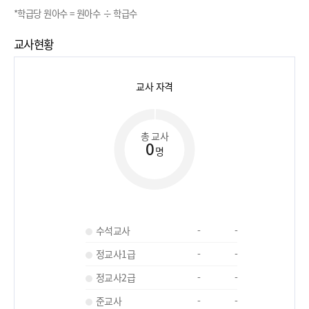
*학급당 원아수 = 원아수 ÷ 학급수
교사현황
교사 자격
총 교사
0
명
수석교사
-
-
정교사1급
-
-
정교사2급
-
-
준교사
-
-