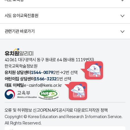
시도 유아교육진흥원
관련기관 바로가기
유치원알리미
41061 대구광역시 동구 동내로 64 (동내동 1119번지)
한국교육학술정보원
유치원 상담센터
1544-0079
2번→2번 선택
HINT
어린이집 상담센터
1566-3232
1번 선택
대표 이메일
e-csinfo@keris.or.kr
HINT
오류 및 허위정보 신고
OPEN API
공시자료 다운로드
저작권 정책
Copyright © Korea Education and Research Information Service.
All Rights Reserved.