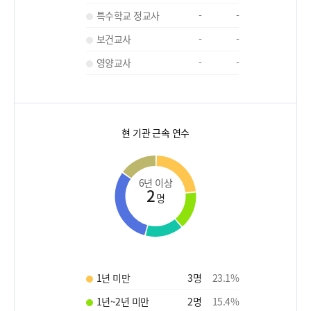
특수학교 정교사
-
-
보건교사
-
-
영양교사
-
-
현 기관 근속 연수
6년 이상
2
명
1년 미만
3
명
23.1
%
1년~2년 미만
2
명
15.4
%