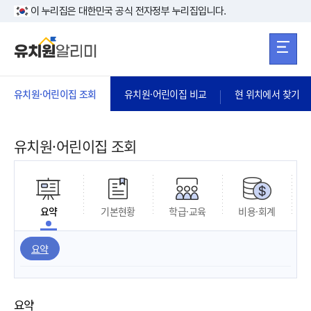
본문 바로가기
주메뉴 바로가
본문 바로가기
이 누리집은 대한민국 공식 전자정부 누리집입니다.
유치원·어린이집 조회
유치원·어린이집 비교
현 위치에서 찾기
유치원·어린이집 조회
요약
기본현황
학급·교육
비용·회계
요약
요약