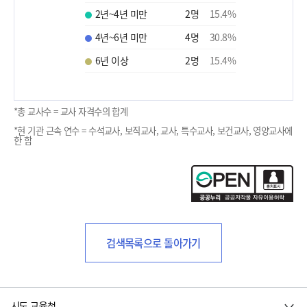
2년~4년 미만
2
명
15.4
%
4년~6년 미만
4
명
30.8
%
6년 이상
2
명
15.4
%
*총 교사수 = 교사 자격수의 합계
*현 기관 근속 연수 = 수석교사, 보직교사, 교사, 특수교사, 보건교사, 영양교사에
한 함
검색목록으로 돌아가기
시도 교육청