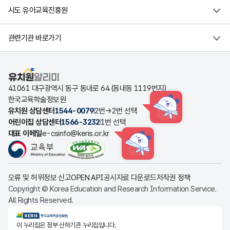
시도 유아교육진흥원
관련기관 바로가기
유치원알리미
41061 대구광역시 동구 동내로 64 (동내동 1119번지)
한국교육학술정보원
유치원 상담센터
1544-0079
2번→2번 선택
HINT
어린이집 상담센터
1566-3232
1번 선택
대표 이메일
e-csinfo@keris.or.kr
HINT
오류 및 허위정보 신고
OPEN API
공시자료 다운로드
저작권 정책
Copyright © Korea Education and Research Information Service.
All Rights Reserved.
KERIS한국교육학술정보원
이 누리집은 정부 산하기관 누리집입니다.