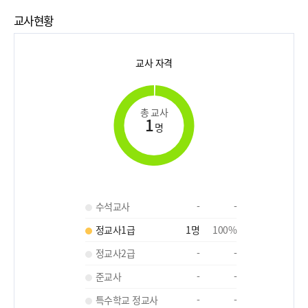
교사현황
교사 자격
총 교사
1
명
수석교사
-
-
정교사1급
1
명
100
%
정교사2급
-
-
준교사
-
-
특수학교 정교사
-
-