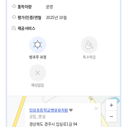
통학차량
운영
평가(인증)연월
2025년 10월
제공서비스
방과후 과정
특수학급
해당없음
입실초등학교병설유치원
공립_병설
경상북도 경주시 입실로1길 94