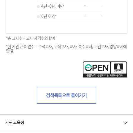
4년~6년 미만
-
-
6년 이상
-
-
*총 교사수 = 교사 자격수의 합계
*현 기관 근속 연수 = 수석교사, 보직교사, 교사, 특수교사, 보건교사, 영양교사에
한 함
검색목록으로 돌아가기
시도 교육청