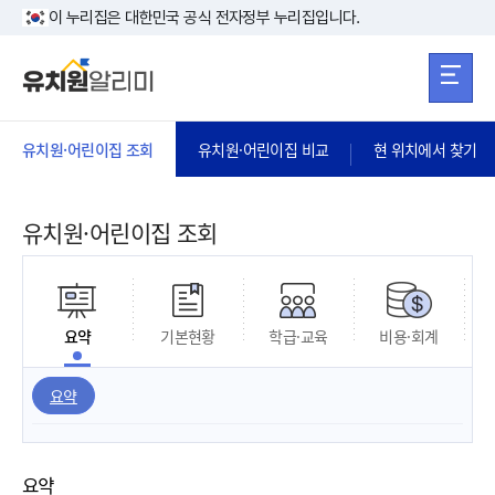
본문 바로가기
주메뉴 바로가
본문 바로가기
이 누리집은 대한민국 공식 전자정부 누리집입니다.
유치원·어린이집 조회
유치원·어린이집 비교
현 위치에서 찾기
유치원·어린이집 조회
요약
기본현황
학급·교육
비용·회계
요약
요약