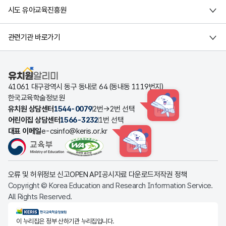
시도 유아교육진흥원
관련기관 바로가기
유치원알리미
41061 대구광역시 동구 동내로 64 (동내동 1119번지)
한국교육학술정보원
유치원 상담센터
1544-0079
2번→2번 선택
HINT
어린이집 상담센터
1566-3232
1번 선택
대표 이메일
e-csinfo@keris.or.kr
HINT
오류 및 허위정보 신고
OPEN API
공시자료 다운로드
저작권 정책
Copyright © Korea Education and Research Information Service.
All Rights Reserved.
KERIS한국교육학술정보원
이 누리집은 정부 산하기관 누리집입니다.