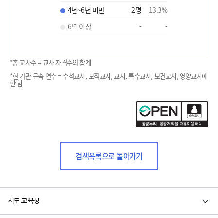
4년~6년 미만
2
명
13.3
%
6년 이상
-
-
*총 교사수 = 교사 자격수의 합계
*현 기관 근속 연수 = 수석교사, 보직교사, 교사, 특수교사, 보건교사, 영양교사에
한 함
검색목록으로 돌아가기
시도 교육청