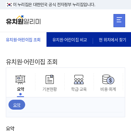
본문 바로가기
주메뉴 바로가
본문 바로가기
이 누리집은 대한민국 공식 전자정부 누리집입니다.
유치원·어린이집 조회
유치원·어린이집 비교
현 위치에서 찾기
유치원·어린이집 조회
요약
기본현황
학급·교육
비용·회계
요약
요약