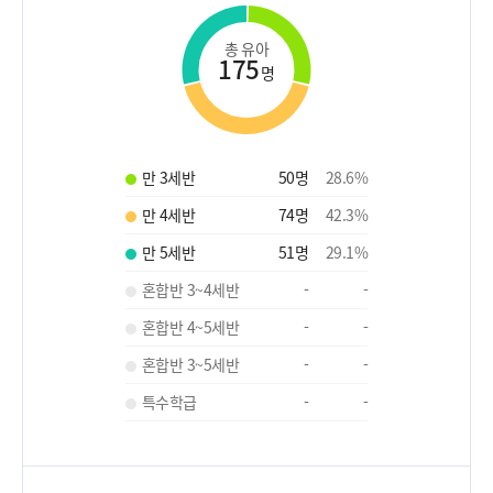
총 유아
175
명
만 3세반
50
명
28.6
%
만 4세반
74
명
42.3
%
만 5세반
51
명
29.1
%
혼합반 3~4세반
-
-
혼합반 4~5세반
-
-
혼합반 3~5세반
-
-
특수학급
-
-