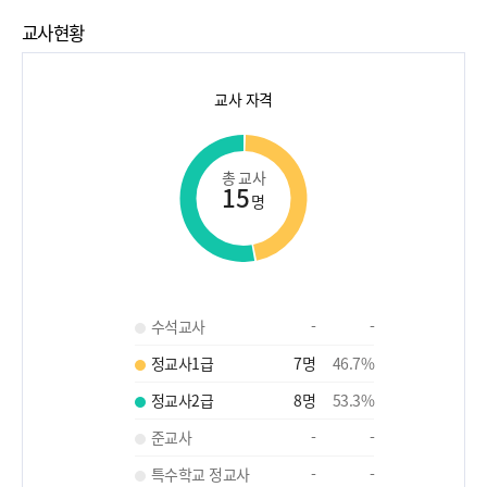
교사현황
교사 자격
총 교사
15
명
수석교사
-
-
정교사1급
7
명
46.7
%
정교사2급
8
명
53.3
%
준교사
-
-
특수학교 정교사
-
-