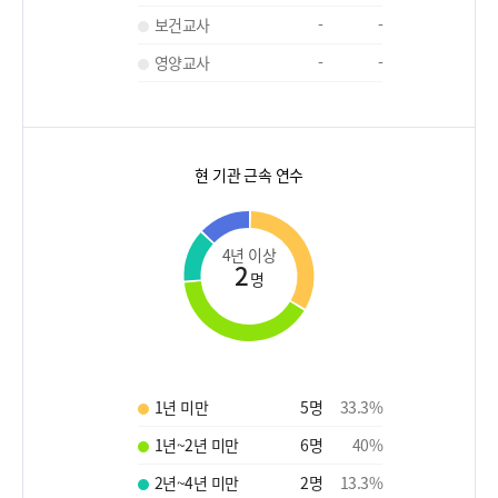
보건교사
-
-
영양교사
-
-
현 기관 근속 연수
4년 이상
2
명
1년 미만
5
명
33.3
%
1년~2년 미만
6
명
40
%
2년~4년 미만
2
명
13.3
%