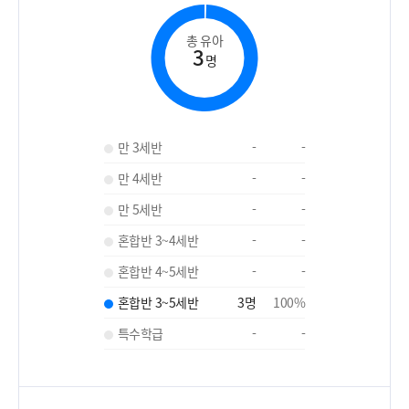
총 유아
3
명
만 3세반
-
-
만 4세반
-
-
만 5세반
-
-
혼합반 3~4세반
-
-
혼합반 4~5세반
-
-
혼합반 3~5세반
3
명
100
%
특수학급
-
-