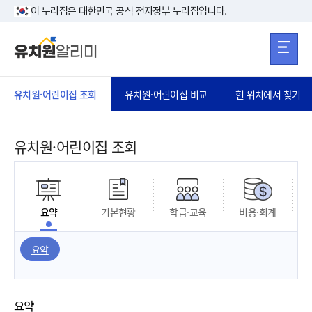
본문 바로가기
주메뉴 바로가
본문 바로가기
이 누리집은 대한민국 공식 전자정부 누리집입니다.
유치원·어린이집 조회
유치원·어린이집 비교
현 위치에서 찾기
유치원·어린이집 조회
요약
기본현황
학급·교육
비용·회계
요약
요약