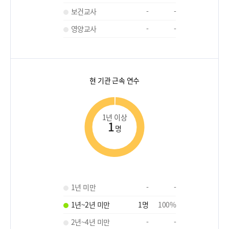
보건교사
-
-
영양교사
-
-
현 기관 근속 연수
1년 이상
1
명
1년 미만
-
-
1년~2년 미만
1
명
100
%
2년~4년 미만
-
-