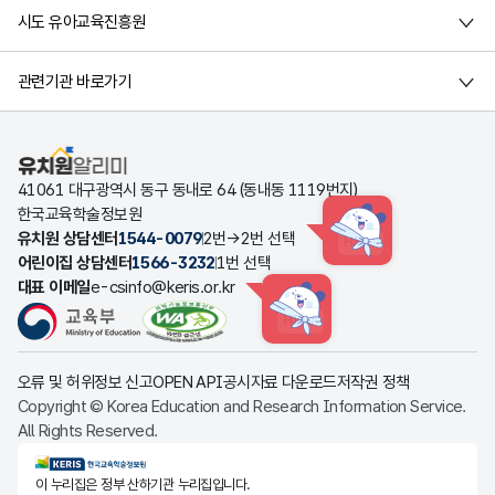
시도 유아교육진흥원
관련기관 바로가기
유치원알리미
41061 대구광역시 동구 동내로 64 (동내동 1119번지)
한국교육학술정보원
유치원 상담센터
1544-0079
2번→2번 선택
HINT
어린이집 상담센터
1566-3232
1번 선택
대표 이메일
e-csinfo@keris.or.kr
HINT
오류 및 허위정보 신고
OPEN API
공시자료 다운로드
저작권 정책
Copyright © Korea Education and Research Information Service.
All Rights Reserved.
KERIS한국교육학술정보원
이 누리집은 정부 산하기관 누리집입니다.