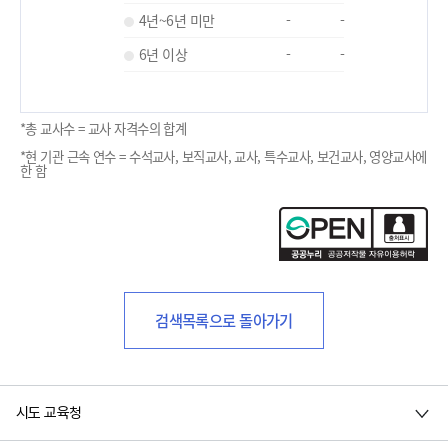
4년~6년 미만
-
-
6년 이상
-
-
*총 교사수 = 교사 자격수의 합계
*현 기관 근속 연수 = 수석교사, 보직교사, 교사, 특수교사, 보건교사, 영양교사에
한 함
검색목록으로 돌아가기
시도 교육청