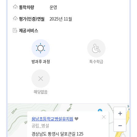
통학차량
운영
평가(인증)연월
2025년 11월
제공서비스
방과후 과정
특수학급
해당없음
용남초등학교병설유치원
공립_병설
경상남도 통영시 달포큰길 125