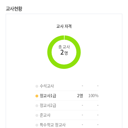
교사현황
교사 자격
총 교사
2
명
수석교사
-
-
정교사1급
2
명
100
%
정교사2급
-
-
준교사
-
-
특수학교 정교사
-
-