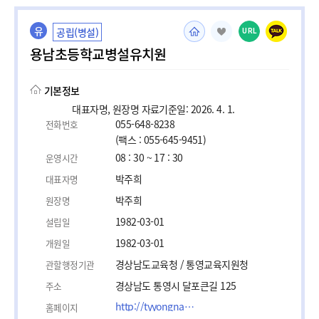
유
공립(병설)
URL
용남초등학교병설유치원
기본정보
대표자명, 원장명 자료기준일: 2026. 4. 1.
055-648-8238
전화번호
(팩스 : 055-645-9451)
08 : 30 ~ 17 : 30
운영시간
박주희
대표자명
박주희
원장명
1982-03-01
설립일
1982-03-01
개원일
경상남도교육청 / 통영교육지원청
관할행정기관
경상남도 통영시 달포큰길 125
주소
http://tyyongnam-p.gne.go.kr
홈페이지