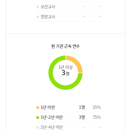
보건교사
-
-
영양교사
-
-
현 기관 근속 연수
1년 이상
3
명
1년 미만
1
명
25
%
1년~2년 미만
3
명
75
%
2년~4년 미만
-
-