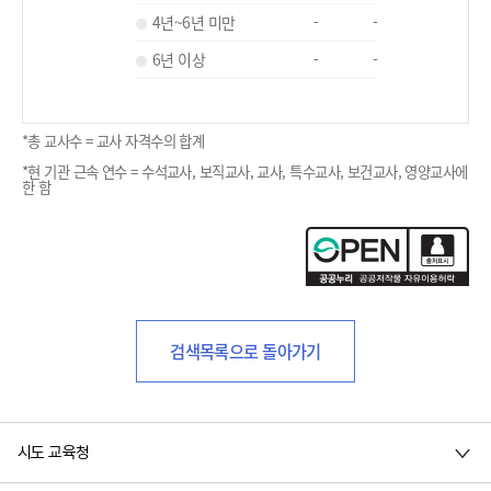
4년~6년 미만
-
-
6년 이상
-
-
*총 교사수 = 교사 자격수의 합계
*현 기관 근속 연수 = 수석교사, 보직교사, 교사, 특수교사, 보건교사, 영양교사에
한 함
검색목록으로 돌아가기
시도 교육청