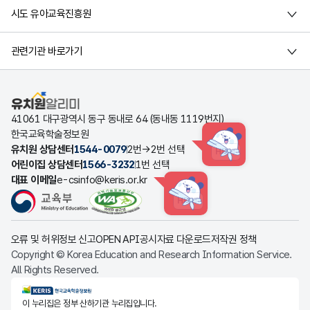
시도 유아교육진흥원
관련기관 바로가기
유치원알리미
41061 대구광역시 동구 동내로 64 (동내동 1119번지)
한국교육학술정보원
유치원 상담센터
1544-0079
2번→2번 선택
HINT
어린이집 상담센터
1566-3232
1번 선택
대표 이메일
e-csinfo@keris.or.kr
HINT
오류 및 허위정보 신고
OPEN API
공시자료 다운로드
저작권 정책
Copyright © Korea Education and Research Information Service.
All Rights Reserved.
KERIS한국교육학술정보원
이 누리집은 정부 산하기관 누리집입니다.