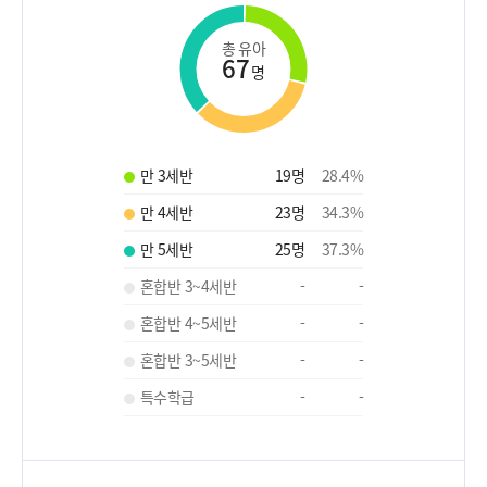
총 유아
67
명
만 3세반
19
명
28.4
%
만 4세반
23
명
34.3
%
만 5세반
25
명
37.3
%
혼합반 3~4세반
-
-
혼합반 4~5세반
-
-
혼합반 3~5세반
-
-
특수학급
-
-