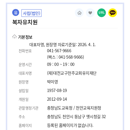
유
사립(법인)
URL
복자유치원
기본정보
대표자명, 원장명 자료기준일: 2026. 4. 1.
041-567-9666
전화번호
(팩스 : 041-568-9666)
09 : 00 ~ 19 : 00
운영시간
(재)대전교구천주교회유지재단
대표자명
박미영
원장명
1957-08-19
설립일
2012-09-14
개원일
충청남도교육청 / 천안교육지원청
관할행정기관
충청남도 천안시 동남구 옛시청길 32
주소
등록된 홈페이지가 없습니다.
홈페이지