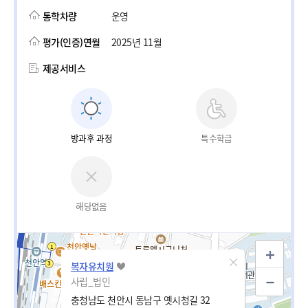
통학차량
운영
평가(인증)연월
2025년 11월
제공서비스
방과후 과정
특수학급
해당없음
복자유치원
사립_법인
충청남도 천안시 동남구 옛시청길 32