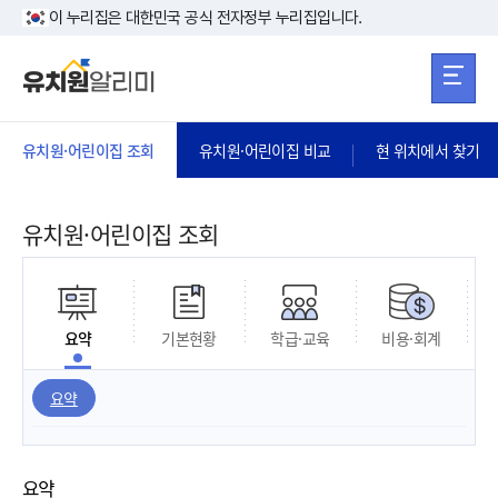
본문 바로가기
주메뉴 바로가
본문 바로가기
이 누리집은 대한민국 공식 전자정부 누리집입니다.
유치원·어린이집 조회
유치원·어린이집 비교
현 위치에서 찾기
유치원·어린이집 조회
요약
기본현황
학급·교육
비용·회계
요약
요약