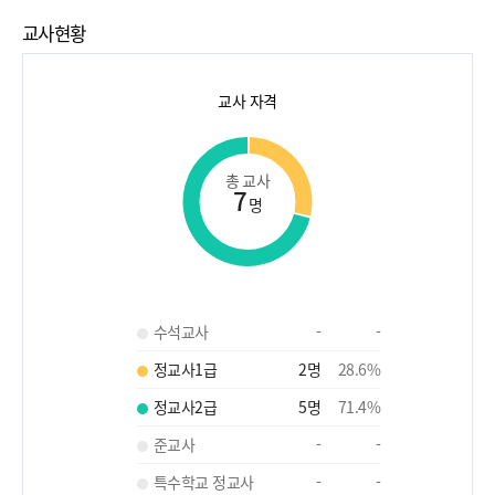
교사현황
교사 자격
총 교사
7
명
수석교사
-
-
정교사1급
2
명
28.6
%
정교사2급
5
명
71.4
%
준교사
-
-
특수학교 정교사
-
-