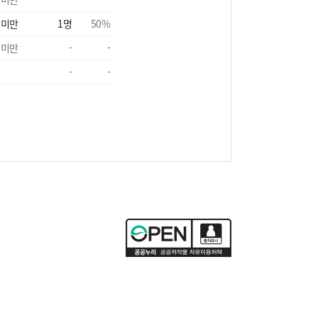
 미만
1
명
50
%
 미만
-
-
-
-