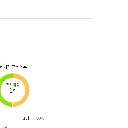
현 기관 근속 연수
2년 이상
1
명
1
명
50
%
 미만
-
-