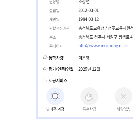
조창연
원장명
2012-03-01
설립일
1984-03-12
개원일
충청북도교육청 / 청주교육지원
관할행정기관
충청북도 청주시 서원구 쌍샘로 4
주소
http://www.mochung.es.kr
홈페이지
통학차량
미운영
평가(인증)연월
2025년 12월
제공서비스
방과후 과정
특수학급
해당없음