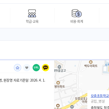
학급·교육
비용·회계
URL
 원장명 자료기준일: 2026. 4. 1.
모충초등학교
공립_병설
충청북도 청주