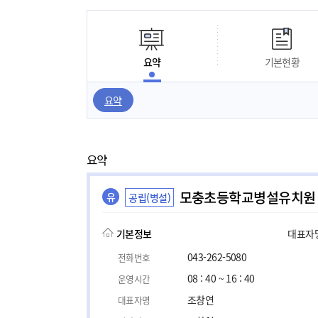
요약
기본현황
요약
요약
모충초등학교병설유치원
유
공립(병설)
기본정보
대표자명,
043-262-5080
전화번호
08 : 40 ~ 16 : 40
운영시간
조창연
대표자명