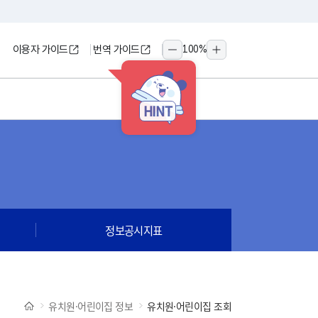
이용자 가이드
번역 가이드
100
%
축소
확대
HINT
정보공시지표
유치원·어린이집 정보
유치원·어린이집 조회