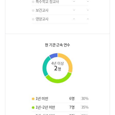
특수학교 정교사
-
-
보건교사
-
-
영양교사
-
-
현 기관 근속 연수
4년 이상
2
명
1년 미만
6
명
30
%
1년~2년 미만
7
명
35
%