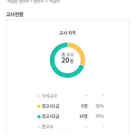
*학급당 원아수 = 원아수 ÷ 학급수
교사현황
교사 자격
총 교사
20
명
수석교사
-
-
정교사1급
6
명
30
%
정교사2급
14
명
70
%
준교사
-
-