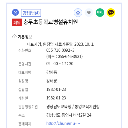
유
공립(병설)
URL
충무초등학교병설유치원
폐원
기본정보
대표자명, 원장명 자료기준일: 2023. 10. 1.
055-716-0092~3
전화번호
(팩스 : 055-646-3931)
09 : 00 ~ 17 : 30
운영시간
강해룡
대표자명
강해룡
원장명
1982-01-23
설립일
1982-01-23
개원일
경상남도교육청 / 통영교육지원청
관할행정기관
경상남도 통영시 비석2길 24
주소
http://chungmu-p.gne.go.kr
홈페이지