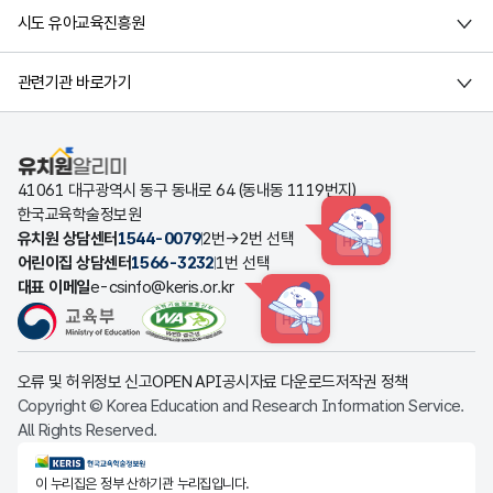
시도 유아교육진흥원
관련기관 바로가기
유치원알리미
41061 대구광역시 동구 동내로 64 (동내동 1119번지)
한국교육학술정보원
유치원 상담센터
1544-0079
2번→2번 선택
HINT
어린이집 상담센터
1566-3232
1번 선택
대표 이메일
e-csinfo@keris.or.kr
HINT
오류 및 허위정보 신고
OPEN API
공시자료 다운로드
저작권 정책
Copyright © Korea Education and Research Information Service.
All Rights Reserved.
KERIS한국교육학술정보원
이 누리집은 정부 산하기관 누리집입니다.