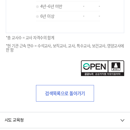
4년~6년 미만
-
-
6년 이상
-
-
*총 교사수 = 교사 자격수의 합계
*현 기관 근속 연수 = 수석교사, 보직교사, 교사, 특수교사, 보건교사, 영양교사에
한 함
검색목록으로 돌아가기
시도 교육청