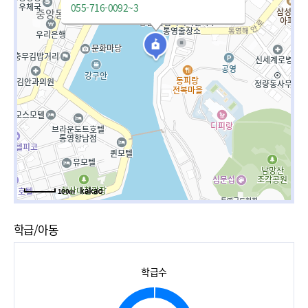
055-716-0092~3
100m
학급/아동
학급수