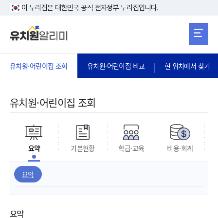
본문 바로가기
주메뉴 바로가
본문 바로가기
이 누리집은 대한민국 공식 전자정부 누리집입니다.
유치원·어린이집 조회
유치원·어린이집 비교
현 위치에서 찾기
유치원·어린이집 조회
요약
기본현황
학급·교육
비용·회계
요약
요약