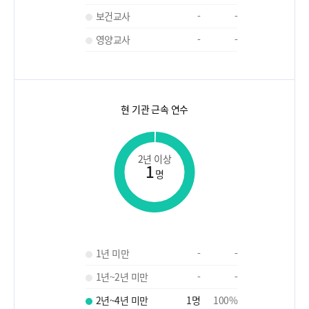
보건교사
-
-
영양교사
-
-
현 기관 근속 연수
2년 이상
1
명
1년 미만
-
-
1년~2년 미만
-
-
2년~4년 미만
1
명
100
%