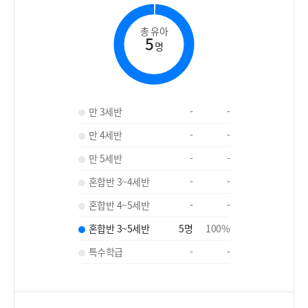
총 유아
5
명
만 3세반
-
-
만 4세반
-
-
만 5세반
-
-
혼합반 3~4세반
-
-
혼합반 4~5세반
-
-
혼합반 3~5세반
5
명
100
%
특수학급
-
-