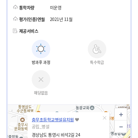
통학차량
미운영
평가(인증)연월
2021년 11월
제공서비스
방과후 과정
특수학급
해당없음
충무초등학교병설유치원
공립_병설
경상남도 통영시 비석2길 24