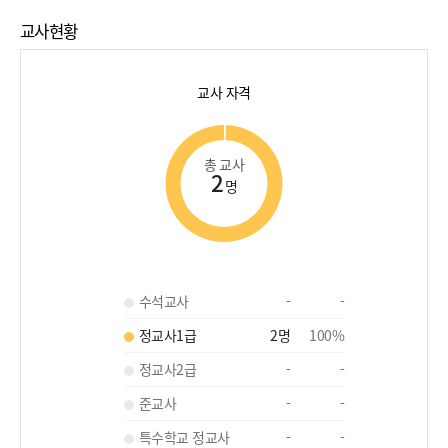
교사현황
교사 자격
총 교사
2
명
수석교사
-
-
정교사1급
2
명
100
%
정교사2급
-
-
준교사
-
-
특수학교 정교사
-
-