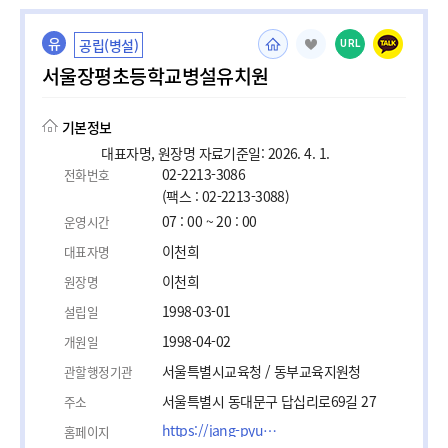
유
공립(병설)
URL
서울장평초등학교병설유치원
기본정보
대표자명, 원장명 자료기준일: 2026. 4. 1.
02-2213-3086
전화번호
(팩스 : 02-2213-3088)
07 : 00 ~ 20 : 00
운영시간
이천희
대표자명
이천희
원장명
1998-03-01
설립일
1998-04-02
개원일
서울특별시교육청 / 동부교육지원청
관할행정기관
서울특별시 동대문구 답십리로69길 27
주소
https://jang-pyung.sen.es.kr/
홈페이지