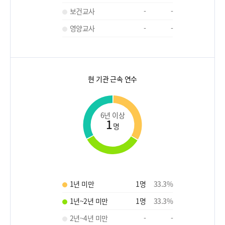
보건교사
-
-
영양교사
-
-
현 기관 근속 연수
6년 이상
1
명
1년 미만
1
명
33.3
%
1년~2년 미만
1
명
33.3
%
2년~4년 미만
-
-