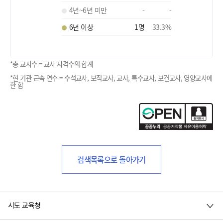
4년~6년 미만
-
-
6년 이상
1
명
33.3
%
*총 교사수 = 교사 자격수의 합계
*현 기관 근속 연수 = 수석교사, 보직교사, 교사, 특수교사, 보건교사, 영양교사에
한 함
검색목록으로 돌아가기
시도 교육청