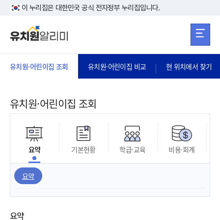
본문 바로가기
주메뉴 바로가
본문 바로가기
이 누리집은 대한민국 공식 전자정부 누리집입니다.
유치원·어린이집 조회
유치원·어린이집 비교
현 위치에서 찾기
유치원·어린이집 조회
요약
기본현황
학급·교육
비용·회계
요약
요약