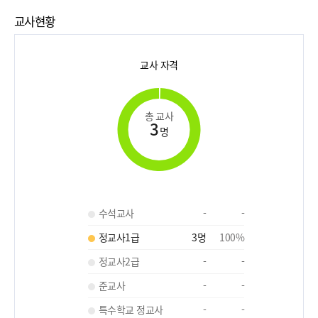
교사현황
교사 자격
총 교사
3
명
수석교사
-
-
정교사1급
3
명
100
%
정교사2급
-
-
준교사
-
-
특수학교 정교사
-
-