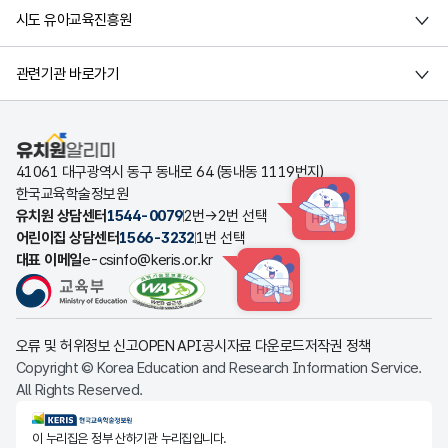
시도 유아교육진흥원
관련기관 바로가기
유치원알리미
41061 대구광역시 동구 동내로 64 (동내동 1119번지)
한국교육학술정보원
유치원 상담센터
1544-0079
2번→2번 선택
HINT
어린이집 상담센터
1566-3232
1번 선택
대표 이메일
e-csinfo@keris.or.kr
HINT
오류 및 허위정보 신고
OPEN API
공시자료 다운로드
저작권 정책
Copyright © Korea Education and Research Information Service.
All Rights Reserved.
KERIS한국교육학술정보원
이 누리집은 정부 산하기관 누리집입니다.