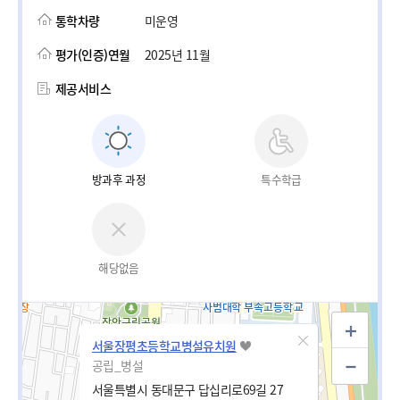
통학차량
미운영
평가(인증)연월
2025년 11월
제공서비스
방과후 과정
특수학급
해당없음
서울장평초등학교병설유치원
공립_병설
서울특별시 동대문구 답십리로69길 27