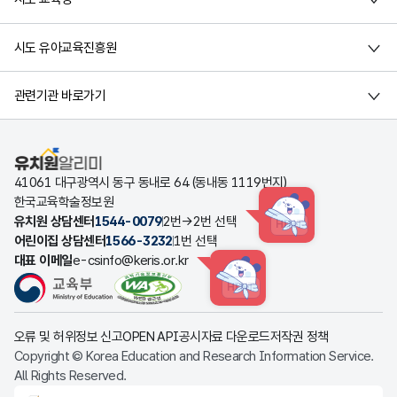
시도 유아교육진흥원
관련기관 바로가기
유치원알리미
41061 대구광역시 동구 동내로 64 (동내동 1119번지)
한국교육학술정보원
유치원 상담센터
1544-0079
2번→2번 선택
HINT
어린이집 상담센터
1566-3232
1번 선택
대표 이메일
e-csinfo@keris.or.kr
HINT
오류 및 허위정보 신고
OPEN API
공시자료 다운로드
저작권 정책
Copyright © Korea Education and Research Information Service.
All Rights Reserved.