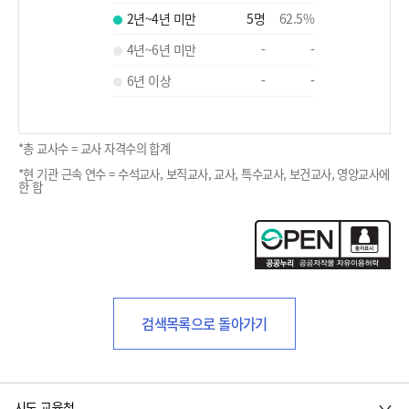
2년~4년 미만
5
명
62.5
%
4년~6년 미만
-
-
6년 이상
-
-
*총 교사수 = 교사 자격수의 합계
*현 기관 근속 연수 = 수석교사, 보직교사, 교사, 특수교사, 보건교사, 영양교사에
한 함
검색목록으로 돌아가기
시도 교육청