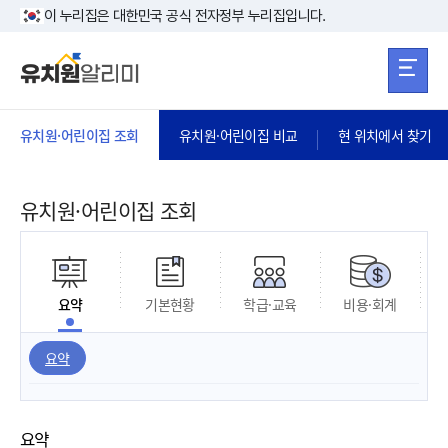
본문 바로가기
주메뉴 바로가
본문 바로가기
이 누리집은 대한민국 공식 전자정부 누리집입니다.
유치원·어린이집 조회
유치원·어린이집 비교
현 위치에서 찾기
유치원·어린이집 조회
요약
기본현황
학급·교육
비용·회계
요약
요약