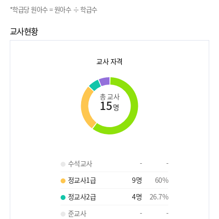
*학급당 원아수 = 원아수 ÷ 학급수
교사현황
교사 자격
총 교사
15
명
수석교사
-
-
정교사1급
9
명
60
%
정교사2급
4
명
26.7
%
준교사
-
-