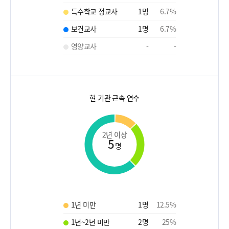
특수학교 정교사
1
명
6.7
%
보건교사
1
명
6.7
%
영양교사
-
-
현 기관 근속 연수
2년 이상
5
명
1년 미만
1
명
12.5
%
1년~2년 미만
2
명
25
%