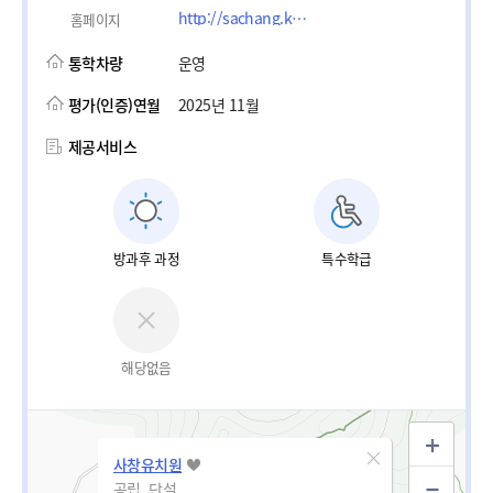
http://sachang.kg.jne.kr
홈페이지
통학차량
운영
평가(인증)연월
2025년 11월
제공서비스
방과후 과정
특수학급
해당없음
사창유치원
공립_단설