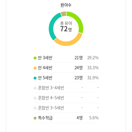
원아수
총 유아
72
명
만 3세반
21
명
29.2
%
만 4세반
24
명
33.3
%
만 5세반
23
명
31.9
%
혼합반 3~4세반
-
-
혼합반 4~5세반
-
-
혼합반 3~5세반
-
-
특수학급
4
명
5.6
%