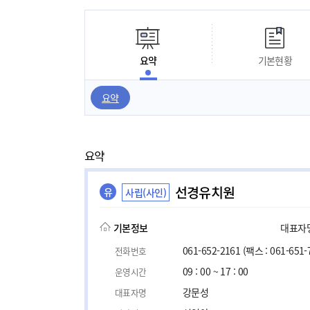
요약
기본현황
요약
요약
선경유치원
유
사립(사인)
기본정보
대표자명,
061-652-2161
(팩스 : 061-651-
전화번호
09 : 00 ~ 17 : 00
운영시간
강문성
대표자명