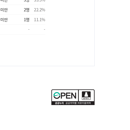
 미만
2
명
22.2
%
 미만
1
명
11.1
%
-
-