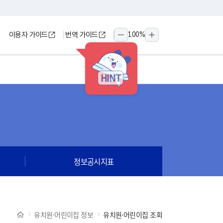
이용자 가이드
번역 가이드
100
%
축소
확대
HINT
정보공시지표
유치원·어린이집 정보
유치원·어린이집 조회