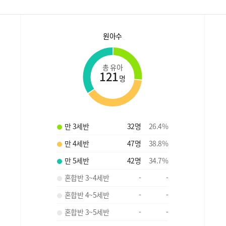
원아수
총 유아
121
명
만 3세반
32
명
26.4
%
만 4세반
47
명
38.8
%
만 5세반
42
명
34.7
%
혼합반 3~4세반
-
-
혼합반 4~5세반
-
-
혼합반 3~5세반
-
-