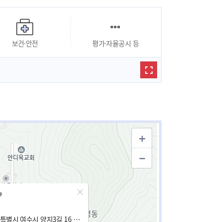
보건·안전
평가·자율공시 등
전남광주통합특별시 여수시 양지3길 16 (미평동)