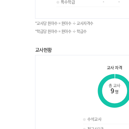
특수학급
-
-
*교사당 원아수 = 원아수 ÷ 교사자격수
*학급당 원아수 = 원아수 ÷ 학급수
교사현황
교사 자격
총 교사
9
명
수석교사
정교사1급