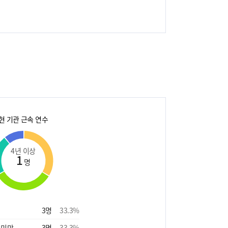
현 기관 근속 연수
4년 이상
1
명
3
명
33.3
%
 미만
3
명
33.3
%