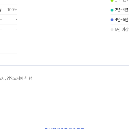
명
100
%
2년~4년
-
-
4년~6년
-
-
6년 이상
-
-
-
-
교사, 영양교사에 한 함