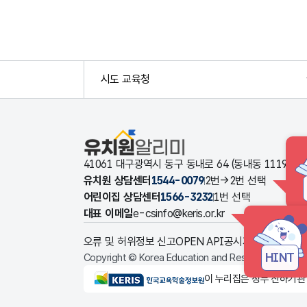
시도 교육청
유치원알리미
41061 대구광역시 동구 동내로 64 (동내동 1119
유치원 상담센터
1544-0079
2번→2번 선택
어린이집 상담센터
1566-3232
1번 선택
대표 이메일
e-csinfo@keris.or.kr
오류 및 허위정보 신고
OPEN API
공시자료 다운로드
HINT
Copyright © Korea Education and Research Informat
KERIS한국교육학술정보원
이 누리집은 정부 산하기관