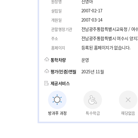
신영아
원장명
2007-02-17
설립일
2007-03-14
개원일
전남광주통합특별시교육청 / 여
관할행정기관
전남광주통합특별시 여수시 양지3길
주소
등록된 홈페이지가 없습니다.
홈페이지
통학차량
운영
평가(인증)연월
2025년 11월
제공서비스
방과후 과정
특수학급
해당없음