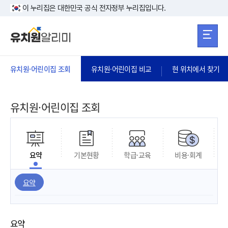
본문 바로가기
주메뉴 바로가
본문 바로가기
이 누리집은 대한민국 공식 전자정부 누리집입니다.
유치원·어린이집 조회
유치원·어린이집 비교
현 위치에서 찾기
유치원·어린이집 조회
요약
기본현황
학급·교육
비용·회계
요약
요약