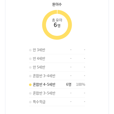
원아수
총 유아
6
명
만 3세반
-
-
만 4세반
-
-
만 5세반
-
-
혼합반 3~4세반
-
-
혼합반 4~5세반
6
명
100
%
혼합반 3~5세반
-
-
특수학급
-
-