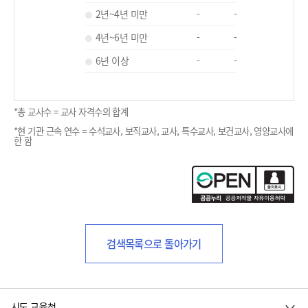
2년~4년 미만
-
-
4년~6년 미만
-
-
6년 이상
-
-
*총 교사수 = 교사 자격수의 합계
*현 기관 근속 연수 = 수석교사, 보직교사, 교사, 특수교사, 보건교사, 영양교사에
한 함
검색목록으로 돌아가기
시도 교육청