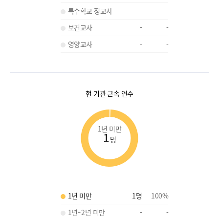
특수학교 정교사
-
-
보건교사
-
-
영양교사
-
-
현 기관 근속 연수
1년 미만
1
명
1년 미만
1
명
100
%
1년~2년 미만
-
-