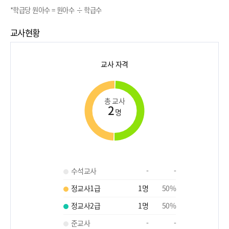
*학급당 원아수 = 원아수 ÷ 학급수
교사현황
교사 자격
총 교사
2
명
수석교사
-
-
정교사1급
1
명
50
%
정교사2급
1
명
50
%
준교사
-
-