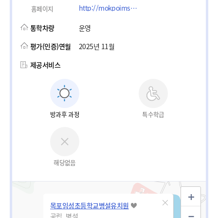
http://mokpoimsung.es.jne.kr
홈페이지
통학차량
운영
평가(인증)연월
2025년 11월
제공서비스
방과후 과정
특수학급
해당없음
목포임성초등학교병설유치원
공립_병설