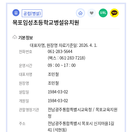
유
공립(병설)
URL
목포임성초등학교병설유치원
기본정보
대표자명, 원장명 자료기준일: 2026. 4. 1.
061-283-5644
전화번호
(팩스 : 061-283-7218)
09 : 00 ~ 17 : 00
운영시간
조민철
대표자명
조민철
원장명
1984-03-02
설립일
1984-03-02
개원일
전남광주통합특별시교육청 / 목포교육지원
관할행정기관
청
전남광주통합특별시 목포시 신지마을1길
주소
41 (석현동)