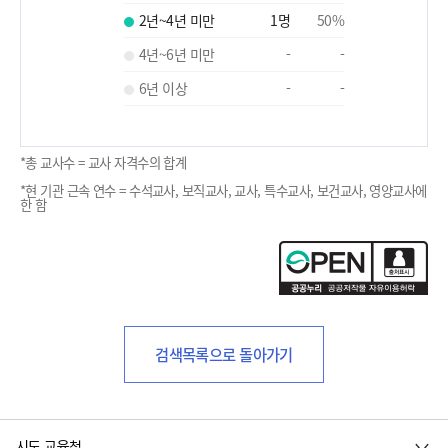
2년~4년 미만
1
명
50
%
4년~6년 미만
-
-
6년 이상
-
-
*총 교사수 = 교사 자격수의 합계
*현 기관 근속 연수 = 수석교사, 보직교사, 교사, 특수교사, 보건교사, 영양교사에
한 함
검색목록으로 돌아가기
시도 교육청