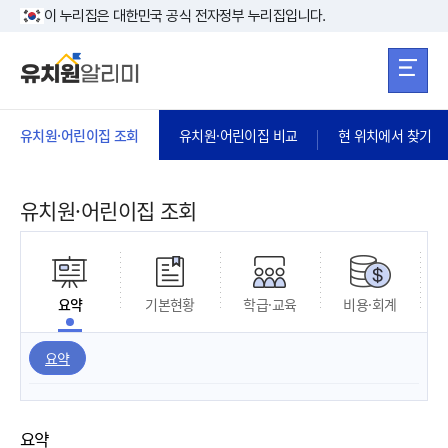
본문 바로가기
주메뉴 바로가
본문 바로가기
이 누리집은 대한민국 공식 전자정부 누리집입니다.
유치원·어린이집 조회
유치원·어린이집 비교
현 위치에서 찾기
유치원·어린이집 조회
요약
기본현황
학급·교육
비용·회계
요약
요약