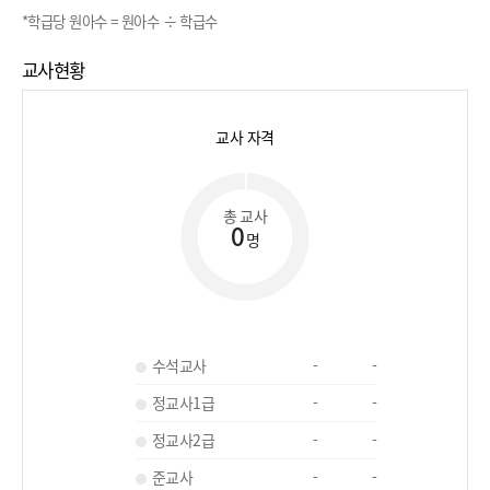
*학급당 원아수 = 원아수 ÷ 학급수
교사현황
교사 자격
총 교사
0
명
수석교사
-
-
정교사1급
-
-
정교사2급
-
-
준교사
-
-