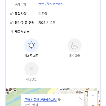
http://keunbyeol.gen.es.kr
홈페이지
통학차량
미운영
평가(인증)연월
2025년 11월
제공서비스
방과후 과정
특수학급
해당없음
큰별초등학교병설유치원
공립_병설