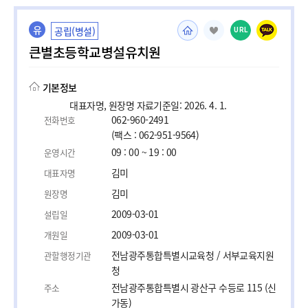
유
공립(병설)
URL
큰별초등학교병설유치원
기본정보
대표자명, 원장명 자료기준일: 2026. 4. 1.
062-960-2491
전화번호
(팩스 : 062-951-9564)
09 : 00 ~ 19 : 00
운영시간
김미
대표자명
김미
원장명
2009-03-01
설립일
2009-03-01
개원일
전남광주통합특별시교육청 / 서부교육지원
관할행정기관
청
전남광주통합특별시 광산구 수등로 115 (신
주소
가동)