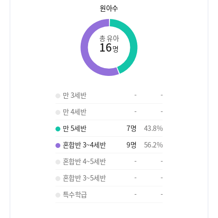
원아수
총 유아
16
명
만 3세반
-
-
만 4세반
-
-
만 5세반
7
명
43.8
%
혼합반 3~4세반
9
명
56.2
%
혼합반 4~5세반
-
-
혼합반 3~5세반
-
-
특수학급
-
-