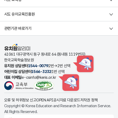
시도 유아교육진흥원
관련기관 바로가기
유치원알리미
41061 대구광역시 동구 동내로 64 (동내동 1119번지)
한국교육학술정보원
유치원 상담센터
1544-0079
2번→2번 선택
HINT
어린이집 상담센터
1566-3232
1번 선택
대표 이메일
e-csinfo@keris.or.kr
HINT
오류 및 허위정보 신고
OPEN API
공시자료 다운로드
저작권 정책
Copyright © Korea Education and Research Information Service.
All Rights Reserved.