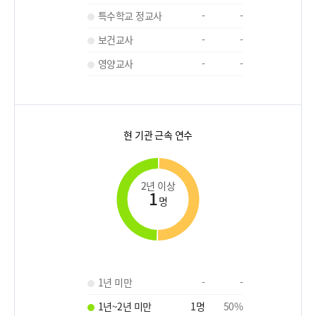
특수학교 정교사
-
-
보건교사
-
-
영양교사
-
-
현 기관 근속 연수
2년 이상
1
명
1년 미만
-
-
1년~2년 미만
1
명
50
%