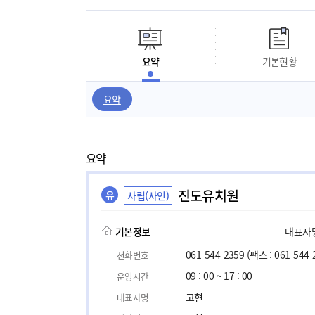
요약
기본현황
요약
요약
진도유치원
유
사립(사인)
기본정보
대표자명,
061-544-2359
(팩스 : 061-544-
전화번호
09 : 00 ~ 17 : 00
운영시간
고현
대표자명