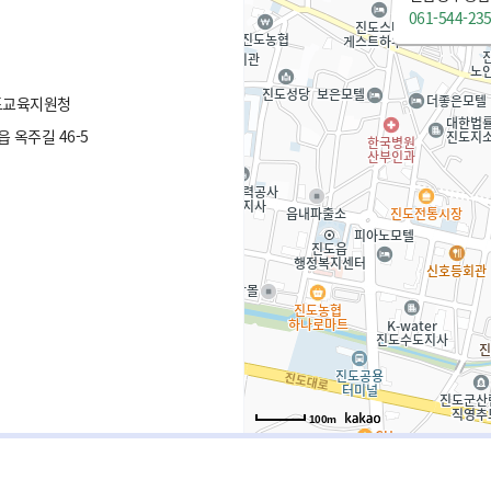
061-544-23
도교육지원청
옥주길 46-5
100m