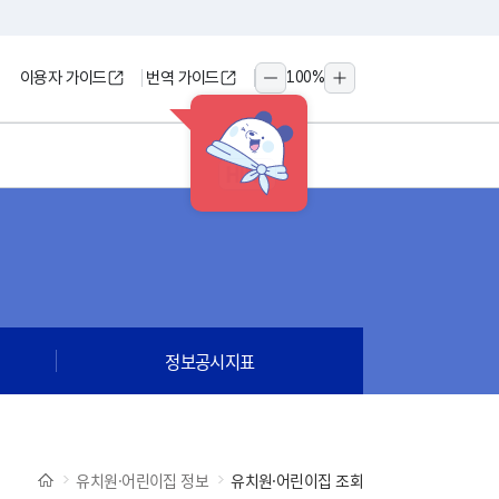
이용자 가이드
번역 가이드
100
%
축소
확대
HINT
정보공시지표
유치원·어린이집 정보
유치원·어린이집 조회