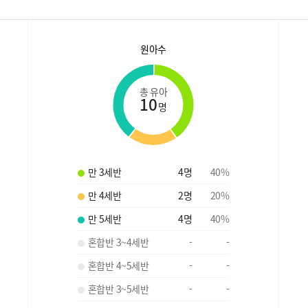
원아수
총 유아
10
명
만 3세반
4
명
40
%
만 4세반
2
명
20
%
만 5세반
4
명
40
%
혼합반 3~4세반
-
-
혼합반 4~5세반
-
-
혼합반 3~5세반
-
-