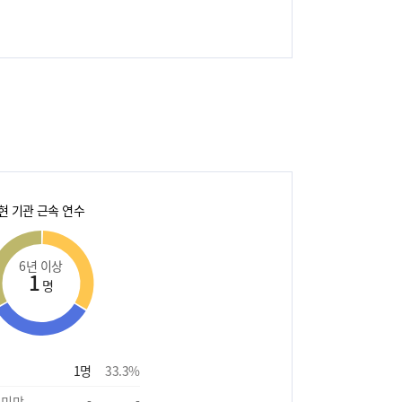
현 기관 근속 연수
6년 이상
1
명
1
명
33.3
%
 미만
-
-