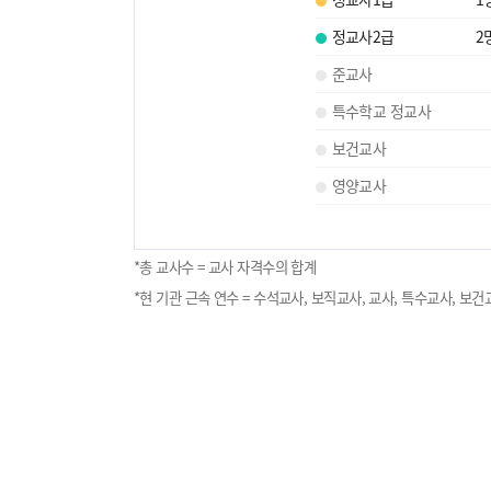
정교사2급
2
준교사
특수학교 정교사
보건교사
영양교사
*총 교사수 = 교사 자격수의 합계
*현 기관 근속 연수 = 수석교사, 보직교사, 교사, 특수교사, 보건