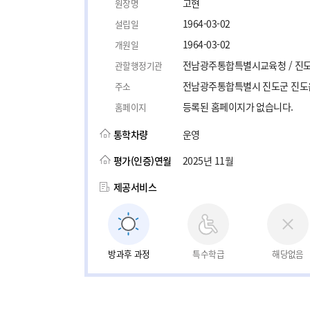
고현
원장명
1964-03-02
설립일
1964-03-02
개원일
전남광주통합특별시교육청 / 진
관할행정기관
전남광주통합특별시 진도군 진도읍 
주소
등록된 홈페이지가 없습니다.
홈페이지
통학차량
운영
평가(인증)연월
2025년 11월
제공서비스
방과후 과정
특수학급
해당없음