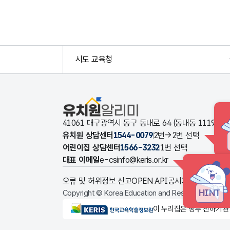
시도 교육청
유치원알리미
41061 대구광역시 동구 동내로 64 (동내동 1119
유치원 상담센터
1544-0079
2번→2번 선택
어린이집 상담센터
1566-3232
1번 선택
대표 이메일
e-csinfo@keris.or.kr
오류 및 허위정보 신고
OPEN API
공시자료 다운로드
HINT
Copyright © Korea Education and Research Informat
KERIS한국교육학술정보원
이 누리집은 정부 산하기관