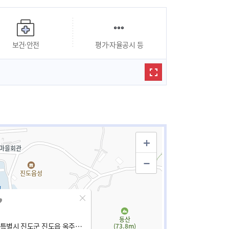
보건·안전
평가·자율공시 등
전남광주통합특별시 진도군 진도읍 옥주길 46-5