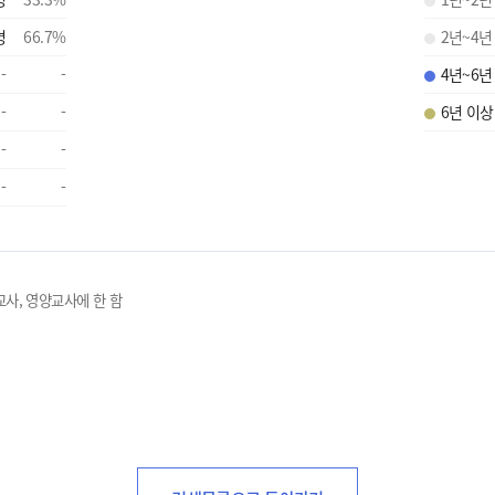
명
66.7
%
2년~4년
-
-
4년~6년
-
-
6년 이상
-
-
-
-
교사, 영양교사에 한 함