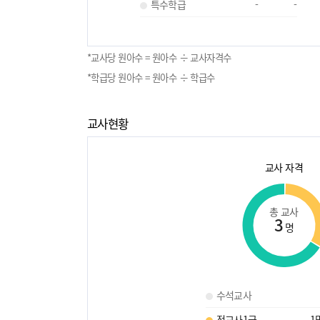
특수학급
-
-
*교사당 원아수 = 원아수 ÷ 교사자격수
*학급당 원아수 = 원아수 ÷ 학급수
교사현황
교사 자격
총 교사
3
명
수석교사
정교사1급
1