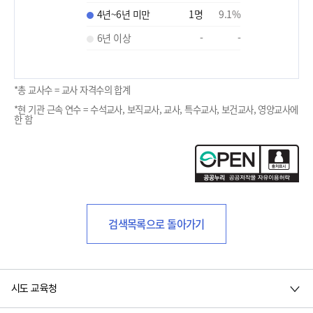
4년~6년 미만
1
명
9.1
%
6년 이상
-
-
*총 교사수 = 교사 자격수의 합계
*현 기관 근속 연수 = 수석교사, 보직교사, 교사, 특수교사, 보건교사, 영양교사에
한 함
검색목록으로 돌아가기
시도 교육청