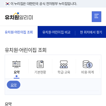
본문 바로가기
주메뉴 바로가
본문 바로가기
이 누리집은 대한민국 공식 전자정부 누리집입니다.
유치원·어린이집 조회
유치원·어린이집 비교
현 위치에서 찾기
유치원·어린이집 조회
요약
기본현황
학급·교육
비용·회계
요약
요약