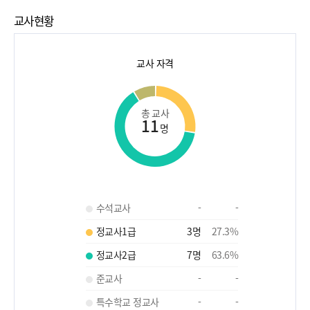
교사현황
교사 자격
총 교사
11
명
수석교사
-
-
정교사1급
3
명
27.3
%
정교사2급
7
명
63.6
%
준교사
-
-
특수학교 정교사
-
-