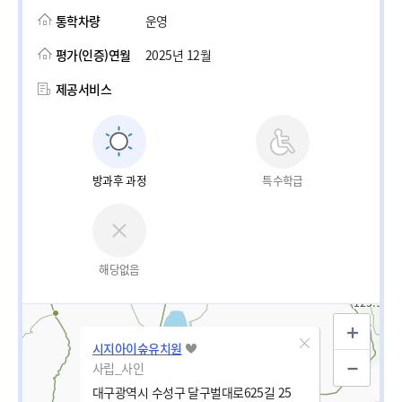
통학차량
운영
평가(인증)연월
2025년 12월
제공서비스
방과후 과정
특수학급
해당없음
시지아이숲유치원
사립_사인
대구광역시 수성구 달구벌대로625길 25