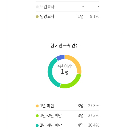
보건교사
-
-
영양교사
1
명
9.1
%
현 기관 근속 연수
4년 이상
1
명
1년 미만
3
명
27.3
%
1년~2년 미만
3
명
27.3
%
2년~4년 미만
4
명
36.4
%