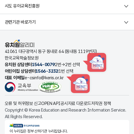
시도 유아교육진흥원
관련기관 바로가기
유치원알리미
41061 대구광역시 동구 동내로 64 (동내동 1119번지)
한국교육학술정보원
유치원 상담센터
1544-0079
2번→2번 선택
HINT
어린이집 상담센터
1566-3232
1번 선택
대표 이메일
e-csinfo@keris.or.kr
HINT
오류 및 허위정보 신고
OPEN API
공시자료 다운로드
저작권 정책
Copyright © Korea Education and Research Information Service.
All Rights Reserved.
KERIS한국교육학술정보원
이 누리집은 정부 산하기관 누리집입니다.