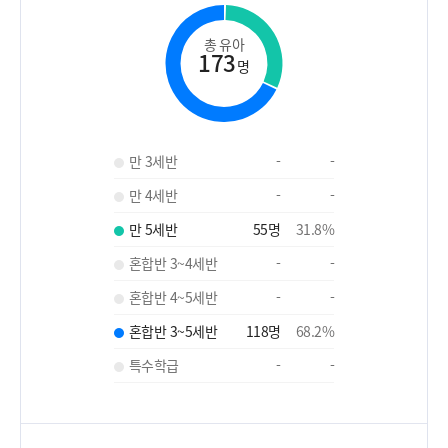
총 유아
173
명
만 3세반
-
-
만 4세반
-
-
만 5세반
55
명
31.8
%
혼합반 3~4세반
-
-
혼합반 4~5세반
-
-
혼합반 3~5세반
118
명
68.2
%
특수학급
-
-