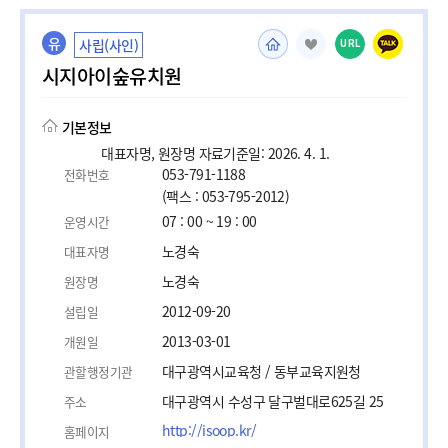
유
사립(사인)
URL
시지아이숲유치원
기본정보
대표자명, 원장명 자료기준일: 2026. 4. 1.
053-791-1188
전화번호
(팩스 : 053-795-2012)
07 : 00 ~ 19 : 00
운영시간
노경숙
대표자명
노경숙
원장명
2012-09-20
설립일
2013-03-01
개원일
대구광역시교육청 / 동부교육지원청
관할행정기관
대구광역시 수성구 달구벌대로625길 25
주소
http://isoop.kr/
홈페이지