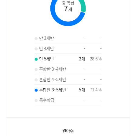
총 학급
7
개
만 3세반
-
-
만 4세반
-
-
만 5세반
2
개
28.6
%
혼합반 3~4세반
-
-
혼합반 4~5세반
-
-
혼합반 3~5세반
5
개
71.4
%
특수학급
-
-
원아수