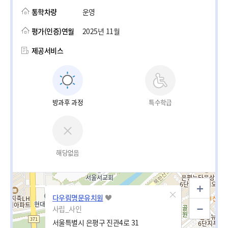
통학차량
운영
평가(인증)연월
2025년 11월
제공서비스
방과후 과정
특수학급
해당없음
다우림명문유치원
사립_사인
서울특별시 은평구 진관4로 31