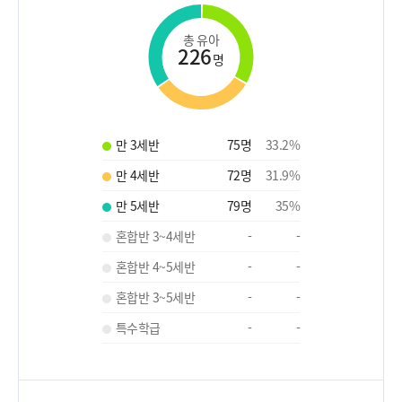
총 유아
226
명
만 3세반
75
명
33.2
%
만 4세반
72
명
31.9
%
만 5세반
79
명
35
%
혼합반 3~4세반
-
-
혼합반 4~5세반
-
-
혼합반 3~5세반
-
-
특수학급
-
-