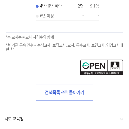
4년~6년 미만
2
명
9.1
%
6년 이상
-
-
*총 교사수 = 교사 자격수의 합계
*현 기관 근속 연수 = 수석교사, 보직교사, 교사, 특수교사, 보건교사, 영양교사에
한 함
검색목록으로 돌아가기
시도 교육청