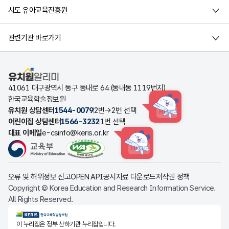
시도 유아교육진흥원
관련기관 바로가기
유치원알리미
41061 대구광역시 동구 동내로 64 (동내동 1119번지)
한국교육학술정보원
유치원 상담센터
1544-0079
2번→2번 선택
HINT
어린이집 상담센터
1566-3232
1번 선택
대표 이메일
e-csinfo@keris.or.kr
HINT
오류 및 허위정보 신고
OPEN API
공시자료 다운로드
저작권 정책
Copyright © Korea Education and Research Information Service.
All Rights Reserved.
KERIS한국교육학술정보원
이 누리집은 정부 산하기관 누리집입니다.