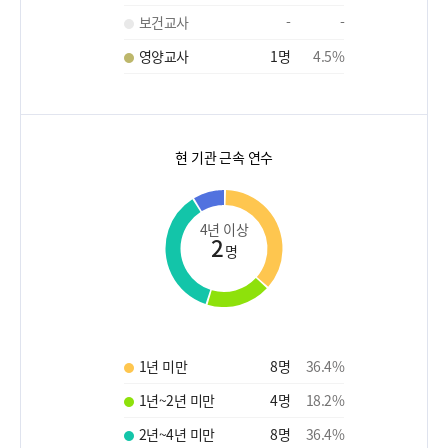
보건교사
-
-
영양교사
1
명
4.5
%
현 기관 근속 연수
4년 이상
2
명
1년 미만
8
명
36.4
%
1년~2년 미만
4
명
18.2
%
2년~4년 미만
8
명
36.4
%