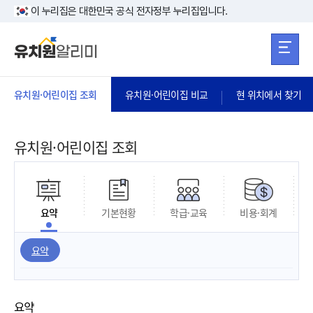
본문 바로가기
주메뉴 바로가
본문 바로가기
이 누리집은 대한민국 공식 전자정부 누리집입니다.
유치원·어린이집 조회
유치원·어린이집 비교
현 위치에서 찾기
유치원·어린이집 조회
요약
기본현황
학급·교육
비용·회계
요약
요약