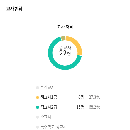
교사현황
교사 자격
총 교사
22
명
수석교사
-
-
정교사1급
6
명
27.3
%
정교사2급
15
명
68.2
%
준교사
-
-
특수학교 정교사
-
-