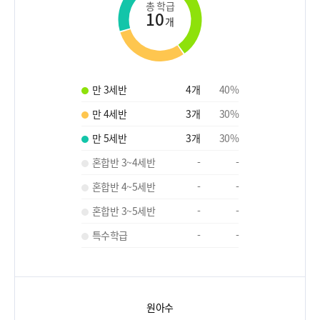
총 학급
10
개
만 3세반
4
개
40
%
만 4세반
3
개
30
%
만 5세반
3
개
30
%
혼합반 3~4세반
-
-
혼합반 4~5세반
-
-
혼합반 3~5세반
-
-
특수학급
-
-
원아수