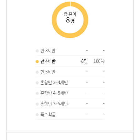
총 유아
8
명
만 3세반
-
-
만 4세반
8
명
100
%
만 5세반
-
-
혼합반 3~4세반
-
-
혼합반 4~5세반
-
-
혼합반 3~5세반
-
-
특수학급
-
-