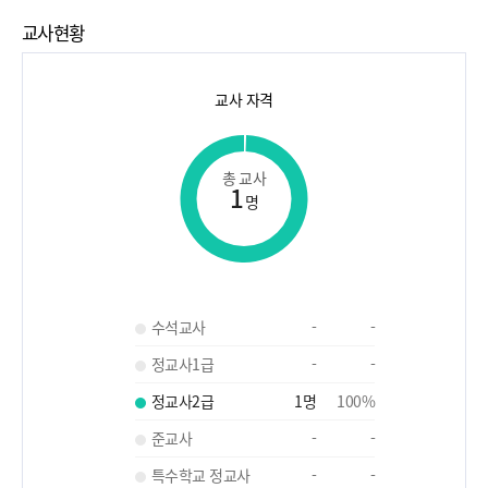
교사현황
교사 자격
총 교사
1
명
수석교사
-
-
정교사1급
-
-
정교사2급
1
명
100
%
준교사
-
-
특수학교 정교사
-
-