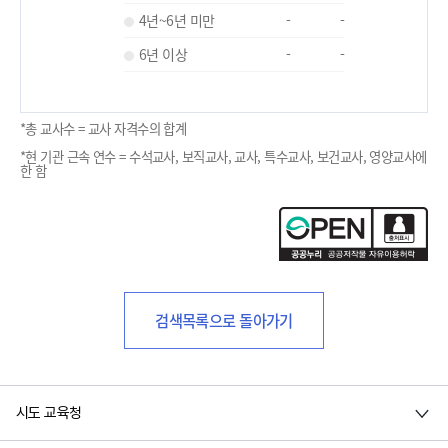
4년~6년 미만
-
-
6년 이상
-
-
*총 교사수 = 교사 자격수의 합계
*현 기관 근속 연수 = 수석교사, 보직교사, 교사, 특수교사, 보건교사, 영양교사에
한 함
검색목록으로 돌아가기
시도 교육청