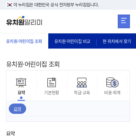
본문 바로가기
주메뉴 바로가
본문 바로가기
이 누리집은 대한민국 공식 전자정부 누리집입니다.
유치원·어린이집 조회
유치원·어린이집 비교
현 위치에서 찾기
유치원·어린이집 조회
요약
기본현황
학급·교육
비용·회계
요약
요약