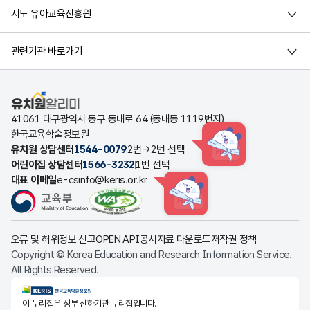
시도 유아교육진흥원
관련기관 바로가기
유치원알리미
41061 대구광역시 동구 동내로 64 (동내동 1119번지)
한국교육학술정보원
유치원 상담센터
1544-0079
2번→2번 선택
HINT
어린이집 상담센터
1566-3232
1번 선택
대표 이메일
e-csinfo@keris.or.kr
HINT
오류 및 허위정보 신고
OPEN API
공시자료 다운로드
저작권 정책
Copyright © Korea Education and Research Information Service.
All Rights Reserved.
KERIS한국교육학술정보원
이 누리집은 정부 산하기관 누리집입니다.