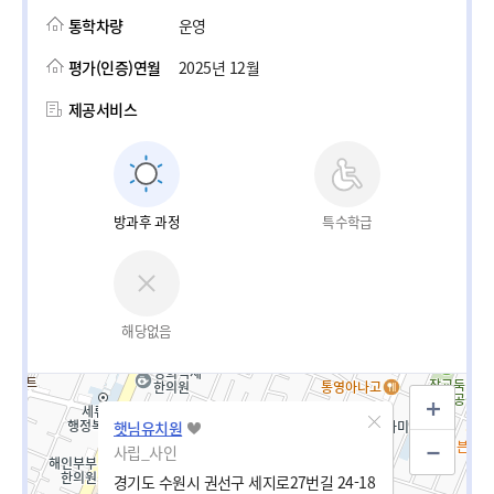
통학차량
운영
평가(인증)연월
2025년 12월
제공서비스
방과후 과정
특수학급
해당없음
햇님유치원
사립_사인
경기도 수원시 권선구 세지로27번길 24-18