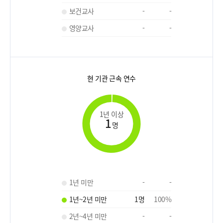
보건교사
-
-
영양교사
-
-
현 기관 근속 연수
1년 이상
1
명
1년 미만
-
-
1년~2년 미만
1
명
100
%
2년~4년 미만
-
-