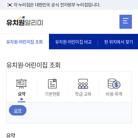
본문 바로가기
주메뉴 바로가
본문 바로가기
이 누리집은 대한민국 공식 전자정부 누리집입니다.
유치원·어린이집 조회
유치원·어린이집 비교
현 위치에서 찾기
유치원·어린이집 조회
요약
기본현황
학급·교육
비용·회계
요약
요약