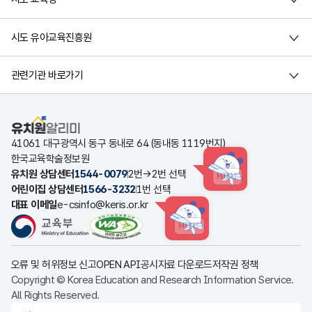
시도 유아교육진흥원
관련기관 바로가기
유치원알리미
41061 대구광역시 동구 동내로 64 (동내동 1119번지)
한국교육학술정보원
유치원 상담센터
1544-0079
2번→2번 선택
HINT
어린이집 상담센터
1566-3232
1번 선택
대표 이메일
e-csinfo@keris.or.kr
HINT
오류 및 허위정보 신고
OPEN API
공시자료 다운로드
저작권 정책
Copyright © Korea Education and Research Information Service.
All Rights Reserved.