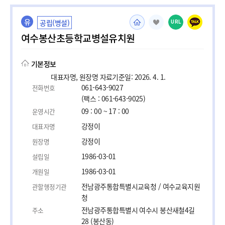
유
공립(병설)
URL
여수봉산초등학교병설유치원
기본정보
대표자명, 원장명 자료기준일: 2026. 4. 1.
061-643-9027
전화번호
(팩스 : 061-643-9025)
09 : 00 ~ 17 : 00
운영시간
강정이
대표자명
강정이
원장명
1986-03-01
설립일
1986-03-01
개원일
전남광주통합특별시교육청 / 여수교육지원
관할행정기관
청
전남광주통합특별시 여수시 봉산새철4길
주소
28 (봉산동)