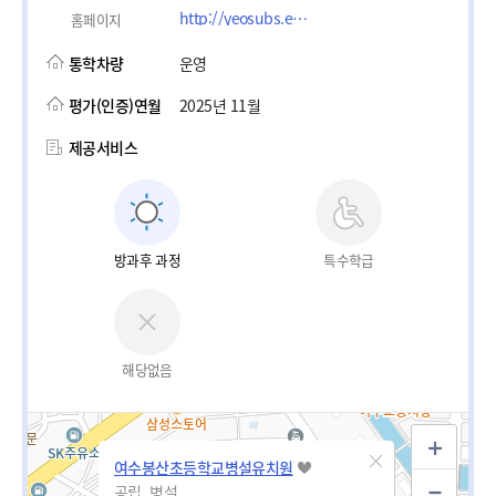
http://yeosubs.es.jne.kr
홈페이지
통학차량
운영
평가(인증)연월
2025년 11월
제공서비스
방과후 과정
특수학급
해당없음
여수봉산초등학교병설유치원
공립_병설