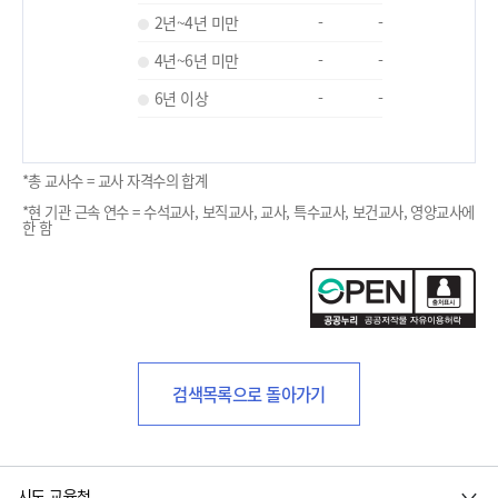
2년~4년 미만
-
-
4년~6년 미만
-
-
6년 이상
-
-
*총 교사수 = 교사 자격수의 합계
*현 기관 근속 연수 = 수석교사, 보직교사, 교사, 특수교사, 보건교사, 영양교사에
한 함
검색목록으로 돌아가기
시도 교육청