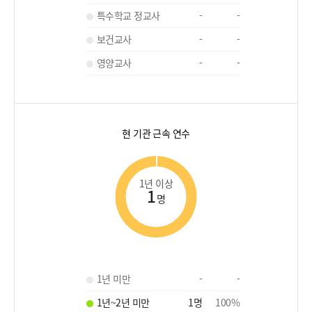
특수학교 정교사
-
-
보건교사
-
-
영양교사
-
-
현 기관 근속 연수
1년 이상
1
명
1년 미만
-
-
1년~2년 미만
1
명
100
%