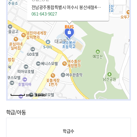
전남광주통합특별시 여수시 봉산새철4길 28 (봉산동)
061-643-9027
100m
학급/아동
학급수