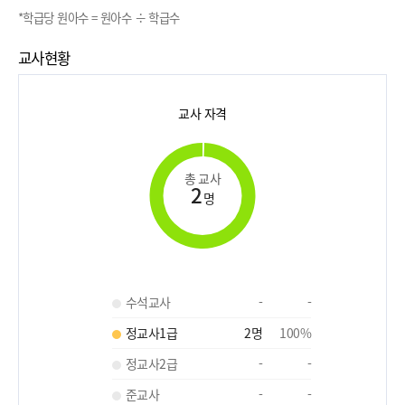
*학급당 원아수 = 원아수 ÷ 학급수
교사현황
교사 자격
총 교사
2
명
수석교사
-
-
정교사1급
2
명
100
%
정교사2급
-
-
준교사
-
-