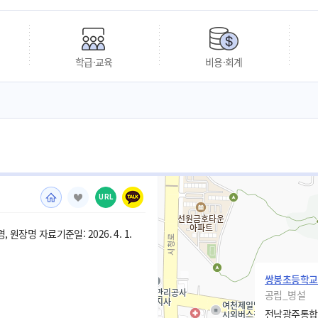
학급·교육
비용·회계
URL
 원장명 자료기준일: 2026. 4. 1.
쌍봉초등학교
공립_병설