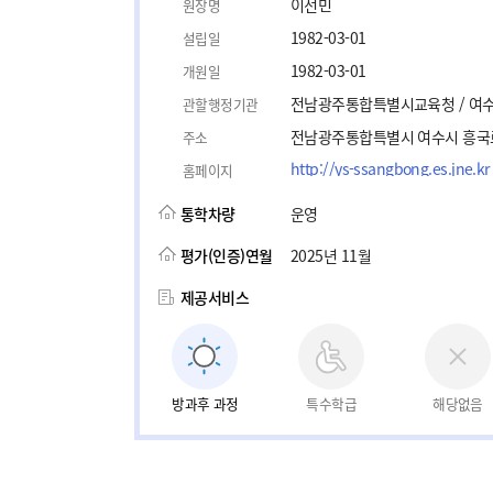
이선민
원장명
1982-03-01
설립일
1982-03-01
개원일
전남광주통합특별시교육청 / 여
관할행정기관
전남광주통합특별시 여수시 흥국로 
주소
http://ys-ssangbong.es.jne.kr
홈페이지
통학차량
운영
평가(인증)연월
2025년 11월
제공서비스
방과후 과정
특수학급
해당없음