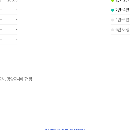
-
-
2년~4년
-
-
4년~6년
-
-
6년 이상
-
-
-
-
교사, 영양교사에 한 함