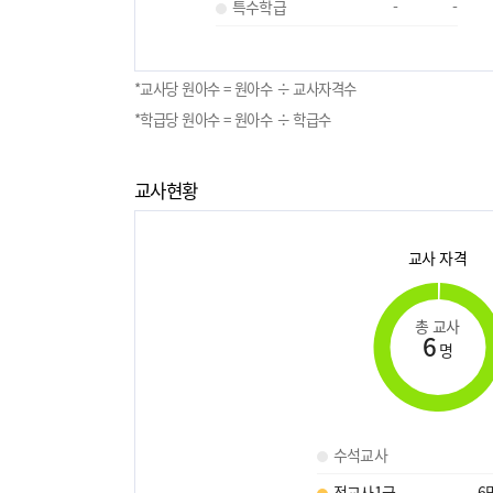
특수학급
-
-
*교사당 원아수 = 원아수 ÷ 교사자격수
*학급당 원아수 = 원아수 ÷ 학급수
교사현황
교사 자격
총 교사
6
명
수석교사
정교사1급
6