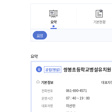
요약
기본현황
요약
요약
쌍봉초등학교병설유치원
유
공립(병설)
기본정보
대표자명,
061-690-4571
전화번호
07 : 40 ~ 19 : 00
운영시간
이선민
대표자명