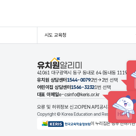
시도 교육청
유치원알리미
41061 대구광역시 동구 동내로 64 (동내동 1119
유치원 상담센터
1544-0079
2번→2번 선택
어린이집 상담센터
1566-3232
1번 선택
대표 이메일
e-csinfo@keris.or.kr
오류 및 허위정보 신고
OPEN API
공시자료 다운로드
HINT
Copyright © Korea Education and Research Informat
KERIS한국교육학술정보원
이 누리집은 정부 산하기관