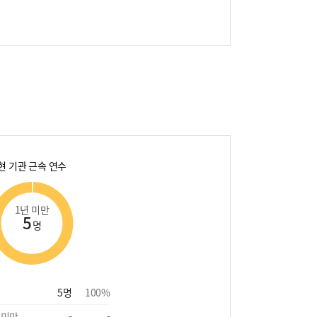
현 기관 근속 연수
1년 미만
5
명
5
명
100
%
 미만
-
-