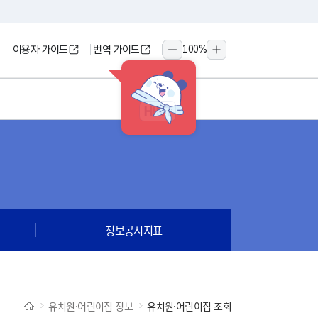
이용자 가이드
번역 가이드
100
%
축소
확대
HINT
정보공시지표
유치원·어린이집 정보
유치원·어린이집 조회