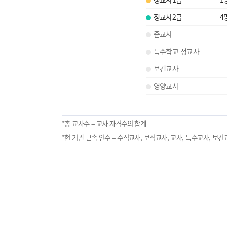
정교사2급
4
준교사
특수학교 정교사
보건교사
영양교사
*총 교사수 = 교사 자격수의 합계
*현 기관 근속 연수 = 수석교사, 보직교사, 교사, 특수교사, 보건