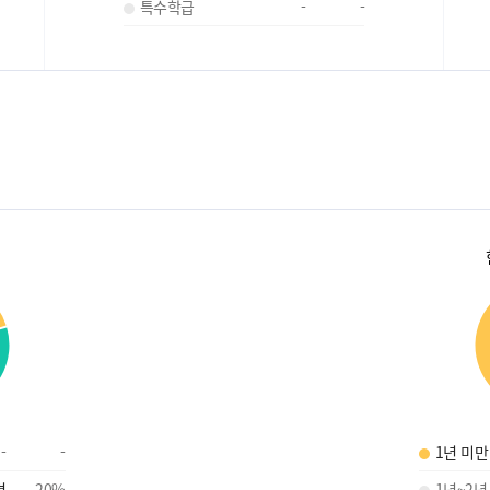
특수학급
-
-
-
-
1년 미만
명
20
%
1년~2년