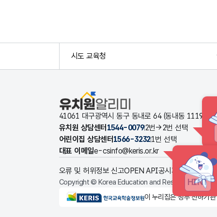
시도 교육청
유치원알리미
41061 대구광역시 동구 동내로 64 (동내동 1119
유치원 상담센터
1544-0079
2번→2번 선택
어린이집 상담센터
1566-3232
1번 선택
대표 이메일
e-csinfo@keris.or.kr
오류 및 허위정보 신고
OPEN API
공시자료 다운로드
HINT
Copyright © Korea Education and Research Informat
KERIS한국교육학술정보원
이 누리집은 정부 산하기관