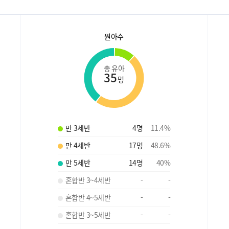
원아수
총 유아
35
명
만 3세반
4
명
11.4
%
만 4세반
17
명
48.6
%
만 5세반
14
명
40
%
혼합반 3~4세반
-
-
혼합반 4~5세반
-
-
혼합반 3~5세반
-
-