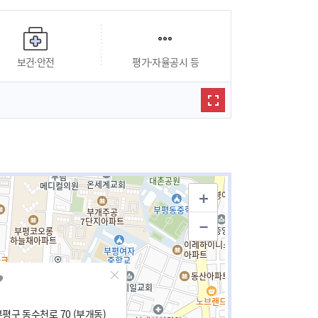
보건·안전
평가·자율공시 등
평구 동수천로 70 (부개동)