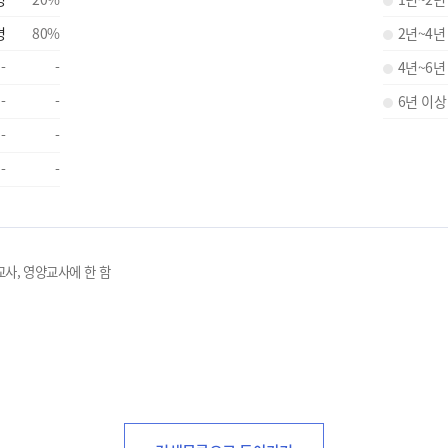
명
80
%
2년~4년
-
-
4년~6년
-
-
6년 이상
-
-
-
-
교사, 영양교사에 한 함