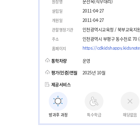
문선옥(직무대리)
원장명
2011-04-27
설립일
2011-04-27
개원일
인천광역시교육청 / 북부교육지
관할행정기관
인천광역시 부평구 동수천로 70 
주소
https://cdkidshappy.kidsnote
홈페이지
통학차량
운영
평가(인증)연월
2025년 10월
제공서비스
방과후 과정
특수학급
해당없음