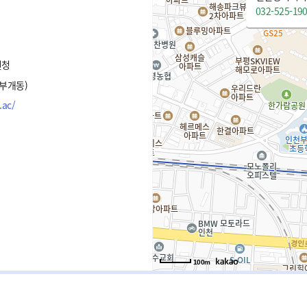
032-525-19
원청
(부개동)
.ac/
100m