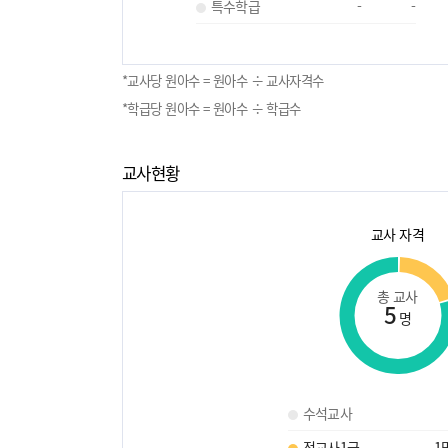
특수학급
-
-
*교사당 원아수 = 원아수 ÷ 교사자격수
*학급당 원아수 = 원아수 ÷ 학급수
교사현황
교사 자격
총 교사
5
명
수석교사
정교사1급
1