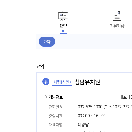
요약
기본현황
요약
요약
청담유치원
유
사립(사인)
기본정보
대표자명,
032-525-1900
(팩스 : 032-232-
전화번호
09 : 00 ~ 16 : 00
운영시간
이광남
대표자명