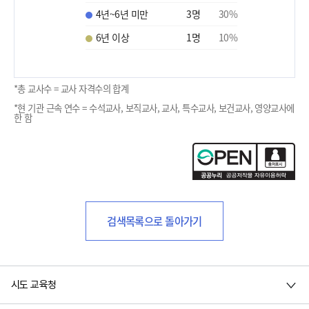
4년~6년 미만
3
명
30
%
6년 이상
1
명
10
%
*총 교사수 = 교사 자격수의 합계
*현 기관 근속 연수 = 수석교사, 보직교사, 교사, 특수교사, 보건교사, 영양교사에
한 함
검색목록으로 돌아가기
시도 교육청