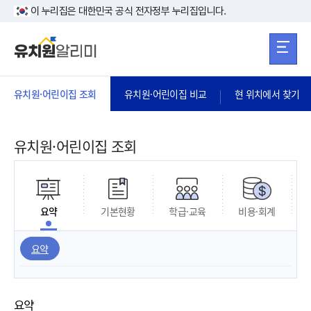
본문 바로가기
주메뉴 바로가
본문 바로가기
이 누리집은 대한민국 공식 전자정부 누리집입니다.
유치원·어린이집 조회
유치원·어린이집 비교
현 위치에서 찾기
유치원·어린이집 조회
요약
기본현황
학급·교육
비용·회계
요약
요약