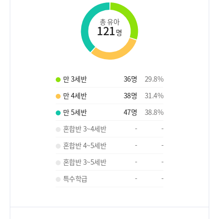
총 유아
121
명
만 3세반
36
명
29.8
%
만 4세반
38
명
31.4
%
만 5세반
47
명
38.8
%
혼합반 3~4세반
-
-
혼합반 4~5세반
-
-
혼합반 3~5세반
-
-
특수학급
-
-