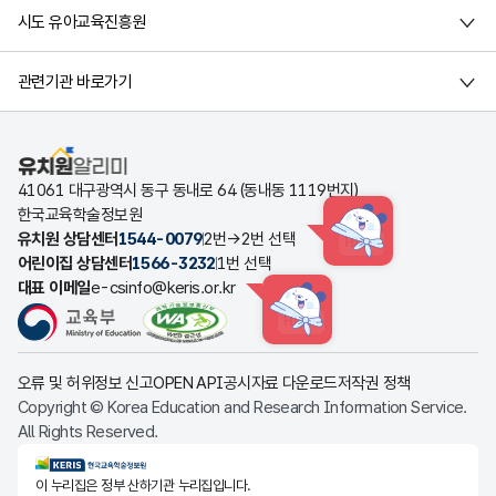
시도 유아교육진흥원
관련기관 바로가기
유치원알리미
41061 대구광역시 동구 동내로 64 (동내동 1119번지)
한국교육학술정보원
유치원 상담센터
1544-0079
2번→2번 선택
HINT
어린이집 상담센터
1566-3232
1번 선택
대표 이메일
e-csinfo@keris.or.kr
HINT
오류 및 허위정보 신고
OPEN API
공시자료 다운로드
저작권 정책
Copyright © Korea Education and Research Information Service.
All Rights Reserved.
KERIS한국교육학술정보원
이 누리집은 정부 산하기관 누리집입니다.