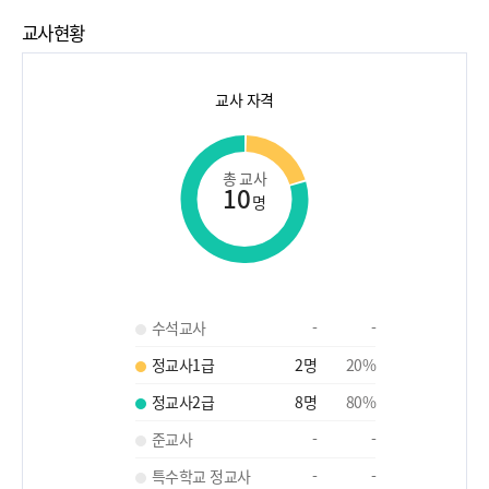
교사현황
교사 자격
총 교사
10
명
수석교사
-
-
정교사1급
2
명
20
%
정교사2급
8
명
80
%
준교사
-
-
특수학교 정교사
-
-