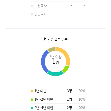
보건교사
-
-
영양교사
-
-
현 기관 근속 연수
6년 이상
1
명
1년 미만
3
명
30
%
1년~2년 미만
1
명
10
%
2년~4년 미만
2
명
20
%