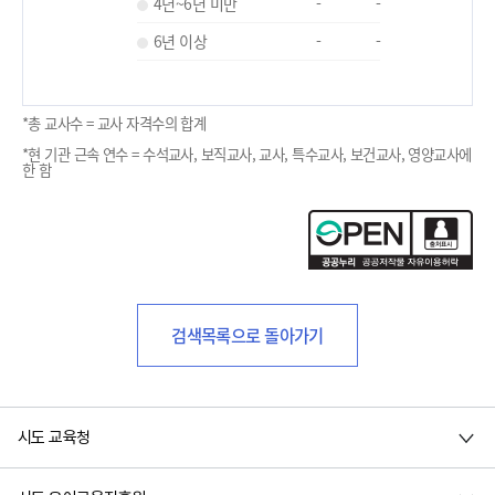
4년~6년 미만
-
-
6년 이상
-
-
*총 교사수 = 교사 자격수의 합계
*현 기관 근속 연수 = 수석교사, 보직교사, 교사, 특수교사, 보건교사, 영양교사에
한 함
검색목록으로 돌아가기
시도 교육청