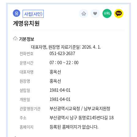
유
사립(사인)
URL
계명유치원
기본정보
대표자명, 원장명 자료기준일: 2026. 4. 1.
051-623-2637
전화번호
07 : 00 ~ 22 : 00
운영시간
홍옥선
대표자명
홍옥선
원장명
1981-04-01
설립일
1981-04-01
개원일
부산광역시교육청 / 남부교육지원청
관할행정기관
부산광역시 남구 동명로145번다길 18
주소
등록된 홈페이지가 없습니다.
홈페이지