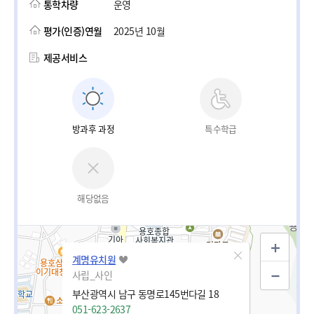
통학차량
운영
평가(인증)연월
2025년 10월
제공서비스
방과후 과정
특수학급
해당없음
계명유치원
사립_사인
부산광역시 남구 동명로145번다길 18
051-623-2637