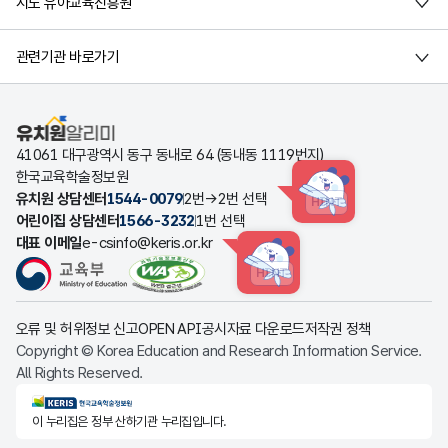
시도 유아교육진흥원
관련기관 바로가기
유치원알리미
41061 대구광역시 동구 동내로 64 (동내동 1119번지)
한국교육학술정보원
유치원 상담센터
1544-0079
2번→2번 선택
HINT
어린이집 상담센터
1566-3232
1번 선택
대표 이메일
e-csinfo@keris.or.kr
HINT
오류 및 허위정보 신고
OPEN API
공시자료 다운로드
저작권 정책
Copyright © Korea Education and Research Information Service.
All Rights Reserved.
KERIS한국교육학술정보원
이 누리집은 정부 산하기관 누리집입니다.