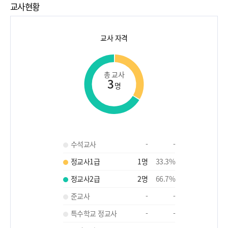
교사현황
교사 자격
총 교사
3
명
수석교사
-
-
정교사1급
1
명
33.3
%
정교사2급
2
명
66.7
%
준교사
-
-
특수학교 정교사
-
-