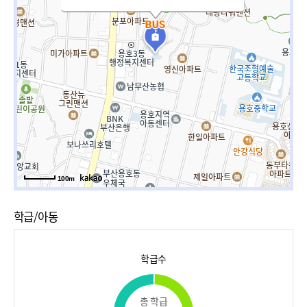
100m
학급/아동
학급수
총 학급