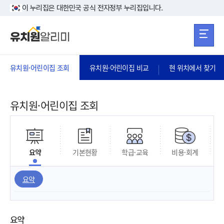
본문 바로가기
주메뉴 바로가
본문 바로가기
이 누리집은 대한민국 공식 전자정부 누리집입니다.
유치원·어린이집 조회
유치원·어린이집 비교
현 위치에서 찾기
유치원·어린이집 조회
요약
기본현황
학급·교육
비용·회계
요약
요약