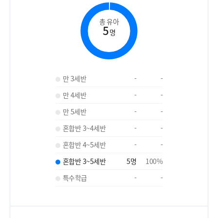
총 유아
5
명
만 3세반
-
-
만 4세반
-
-
만 5세반
-
-
혼합반 3~4세반
-
-
혼합반 4~5세반
-
-
혼합반 3~5세반
5
명
100
%
특수학급
-
-