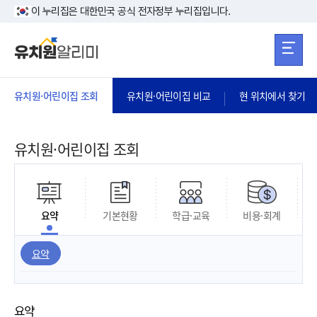
본문 바로가기
주메뉴 바로가
본문 바로가기
이 누리집은 대한민국 공식 전자정부 누리집입니다.
유치원·어린이집 조회
유치원·어린이집 비교
현 위치에서 찾기
유치원·어린이집 조회
요약
기본현황
학급·교육
비용·회계
요약
요약