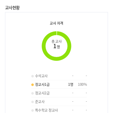
교사현황
교사 자격
총 교사
1
명
수석교사
-
-
정교사1급
1
명
100
%
정교사2급
-
-
준교사
-
-
특수학교 정교사
-
-