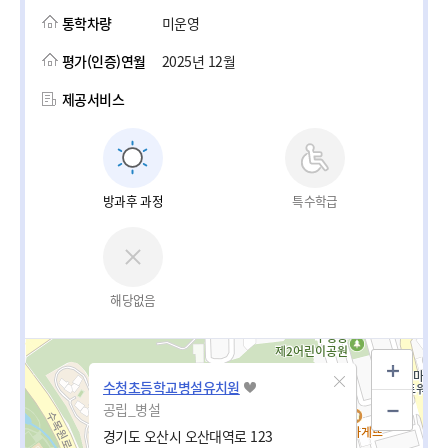
통학차량
미운영
평가(인증)연월
2025년 12월
제공서비스
방과후 과정
특수학급
해당없음
수청초등학교병설유치원
공립_병설
경기도 오산시 오산대역로 123