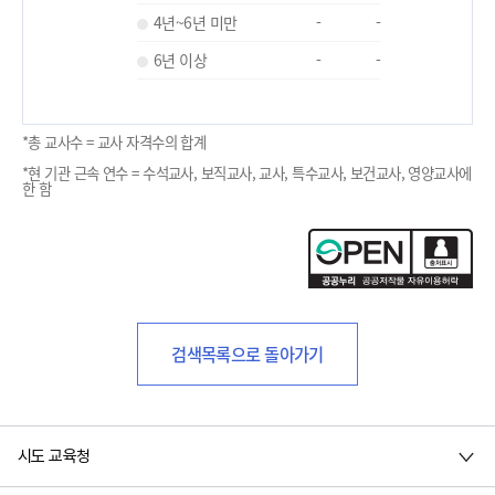
4년~6년 미만
-
-
6년 이상
-
-
*총 교사수 = 교사 자격수의 합계
*현 기관 근속 연수 = 수석교사, 보직교사, 교사, 특수교사, 보건교사, 영양교사에
한 함
검색목록으로 돌아가기
시도 교육청