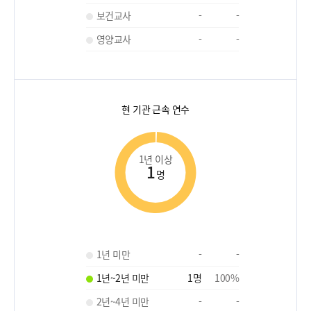
보건교사
-
-
영양교사
-
-
현 기관 근속 연수
1년 이상
1
명
1년 미만
-
-
1년~2년 미만
1
명
100
%
2년~4년 미만
-
-