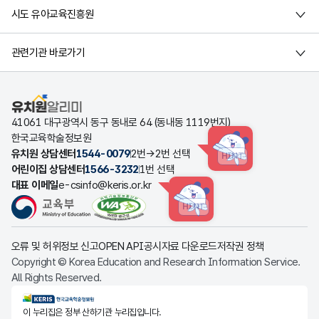
시도 유아교육진흥원
관련기관 바로가기
유치원알리미
41061 대구광역시 동구 동내로 64 (동내동 1119번지)
한국교육학술정보원
유치원 상담센터
1544-0079
2번→2번 선택
HINT
어린이집 상담센터
1566-3232
1번 선택
대표 이메일
e-csinfo@keris.or.kr
HINT
오류 및 허위정보 신고
OPEN API
공시자료 다운로드
저작권 정책
Copyright © Korea Education and Research Information Service.
All Rights Reserved.
KERIS한국교육학술정보원
이 누리집은 정부 산하기관 누리집입니다.