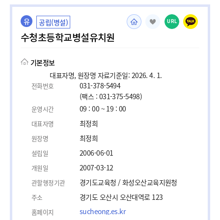
유
공립(병설)
URL
수청초등학교병설유치원
기본정보
대표자명, 원장명 자료기준일: 2026. 4. 1.
031-378-5494
전화번호
(팩스 : 031-375-5498)
09 : 00 ~ 19 : 00
운영시간
최정희
대표자명
최정희
원장명
2006-06-01
설립일
2007-03-12
개원일
경기도교육청 / 화성오산교육지원청
관할행정기관
경기도 오산시 오산대역로 123
주소
sucheong.es.kr
홈페이지