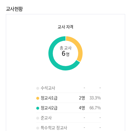
교사현황
교사 자격
총 교사
6
명
수석교사
-
-
정교사1급
2
명
33.3
%
정교사2급
4
명
66.7
%
준교사
-
-
특수학교 정교사
-
-