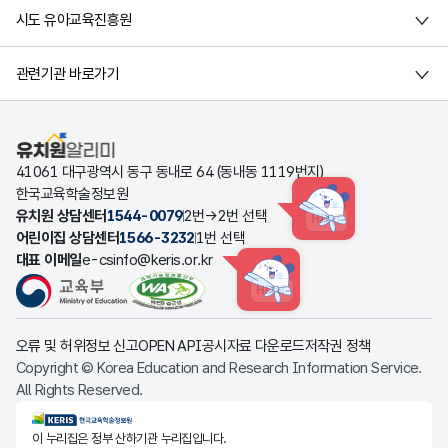
시도 유아교육진흥원
관련기관 바로가기
유치원알리미
41061 대구광역시 동구 동내로 64 (동내동 1119번지)
한국교육학술정보원
유치원 상담센터
1544-0079
2번→2번 선택
HINT
어린이집 상담센터
1566-3232
1번 선택
대표 이메일
e-csinfo@keris.or.kr
HINT
오류 및 허위정보 신고
OPEN API
공시자료 다운로드
저작권 정책
Copyright © Korea Education and Research Information Service.
All Rights Reserved.
KERIS한국교육학술정보원
이 누리집은 정부 산하기관 누리집입니다.