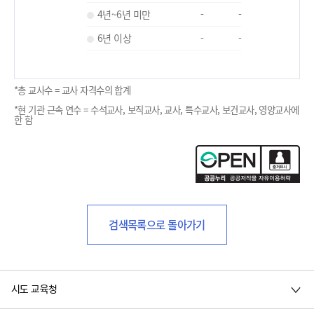
4년~6년 미만
-
-
6년 이상
-
-
*총 교사수 = 교사 자격수의 합계
*현 기관 근속 연수 = 수석교사, 보직교사, 교사, 특수교사, 보건교사, 영양교사에
한 함
검색목록으로 돌아가기
시도 교육청