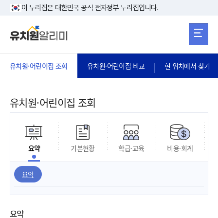
본문 바로가기
주메뉴 바로가
본문 바로가기
이 누리집은 대한민국 공식 전자정부 누리집입니다.
유치원·어린이집 조회
유치원·어린이집 비교
현 위치에서 찾기
유치원·어린이집 조회
요약
기본현황
학급·교육
비용·회계
요약
요약