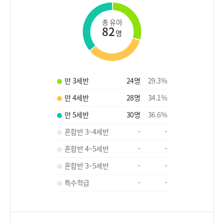
총 유아
82
명
만 3세반
24
명
29.3
%
만 4세반
28
명
34.1
%
만 5세반
30
명
36.6
%
혼합반 3~4세반
-
-
혼합반 4~5세반
-
-
혼합반 3~5세반
-
-
특수학급
-
-