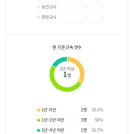
보건교사
-
-
영양교사
-
-
현 기관 근속 연수
2년 이상
1
명
1년 미만
2
명
33.3
%
1년~2년 미만
3
명
50
%
2년~4년 미만
1
명
16.7
%