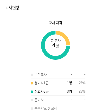
교사현황
교사 자격
총 교사
4
명
수석교사
-
-
정교사1급
1
명
25
%
정교사2급
3
명
75
%
준교사
-
-
특수학교 정교사
-
-