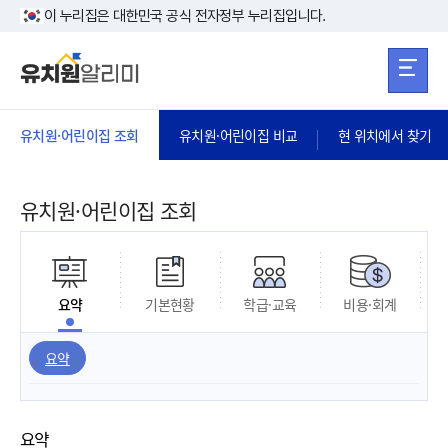
본문 바로가기
주메뉴 바로가
본문 바로가기
이 누리집은 대한민국 공식 전자정부 누리집입니다.
유치원·어린이집 조회
유치원·어린이집 비교
현 위치에서 찾기
유치원·어린이집 조회
요약
기본현황
학급·교육
비용·회계
요약
요약