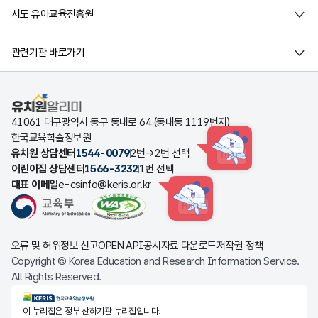
시도 유아교육진흥원
관련기관 바로가기
유치원알리미
41061 대구광역시 동구 동내로 64 (동내동 1119번지)
한국교육학술정보원
유치원 상담센터
1544-0079
2번→2번 선택
HINT
어린이집 상담센터
1566-3232
1번 선택
대표 이메일
e-csinfo@keris.or.kr
HINT
오류 및 허위정보 신고
OPEN API
공시자료 다운로드
저작권 정책
Copyright © Korea Education and Research Information Service.
All Rights Reserved.
KERIS한국교육학술정보원
이 누리집은 정부 산하기관 누리집입니다.