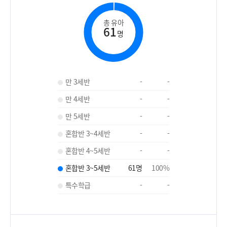
총 유아
61
명
만 3세반
-
-
만 4세반
-
-
만 5세반
-
-
혼합반 3~4세반
-
-
혼합반 4~5세반
-
-
혼합반 3~5세반
61
명
100
%
특수학급
-
-