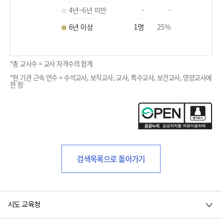
4년~6년 미만
-
-
6년 이상
1
명
25
%
*총 교사수 = 교사 자격수의 합계
*현 기관 근속 연수 = 수석교사, 보직교사, 교사, 특수교사, 보건교사, 영양교사에
한 함
검색목록으로 돌아가기
시도 교육청