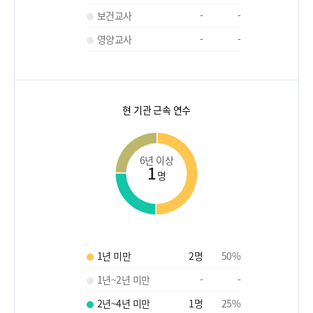
보건교사
-
-
영양교사
-
-
현 기관 근속 연수
6년 이상
1
명
1년 미만
2
명
50
%
1년~2년 미만
-
-
2년~4년 미만
1
명
25
%